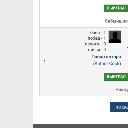
ВЫИГРАЛ
Сабмишн
боев - 1
побед - 1
проигр. - 0
ничья - 0
Повар автора
1
(Author Cook)
ВЫИГРАЛ
Нока
ПОКА