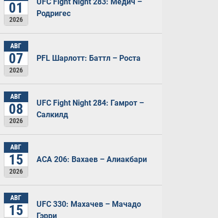
UFC Fight Night 283: Медич –
01
Родригес
2026
АВГ
07
PFL Шарлотт: Баттл – Роста
2026
АВГ
UFC Fight Night 284: Гамрот –
08
Салкилд
2026
АВГ
15
ACA 206: Вахаев – Алиакбари
2026
АВГ
UFC 330: Махачев – Мачадо
15
Гэрри