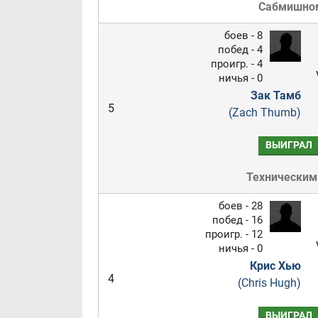
Сабмишно
боев - 8
побед - 4
проигр. - 4
ничья - 0
Зак Тамб
5
(Zach Thumb)
ВЫИГРАЛ
Техническим
боев - 28
побед - 16
проигр. - 12
ничья - 0
Крис Хью
4
(Chris Hugh)
ВЫИГРАЛ