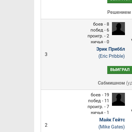
Решением
боев - 8
побед - 6
проигр. - 2
ничья - 0
Эрик Приббл
3
(Eric Pribble)
ВЫИГРАЛ
Сабмишном
(
у
боев - 19
побед - 11
проигр. - 7
ничья - 1
Майк Гейтс
2
(Mike Gates)