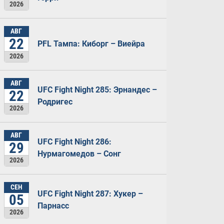
2026
АВГ
22
PFL Тампа: Киборг – Виейра
2026
АВГ
UFC Fight Night 285: Эрнандес –
22
Родригес
2026
АВГ
UFC Fight Night 286:
29
Нурмагомедов – Сонг
2026
СЕН
UFC Fight Night 287: Хукер –
05
Парнасс
2026