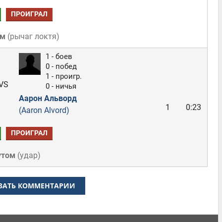
ПРОИГРАЛ
ом
(
рычаг локтя
)
1 - боев
0 - побед
1 - проигр.
VS
0 - ничья
Аарон Альворд
1
0:23
(Aaron Alvord)
ПРОИГРАЛ
утом
(
удар
)
ЗАТЬ КОММЕНТАРИИ