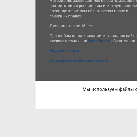
материалы, размещенные на сайте, защищен
соответствии с российским и международны
законодательством об авторском праве и
смежных правах.
Для лиц старше 16 лет
При любом использовании материалов сайта
активная
ссылка на
FightTime.ru
обязательна.
Редакция сайта
Политика конфиденциальности
Мы используем файлы co