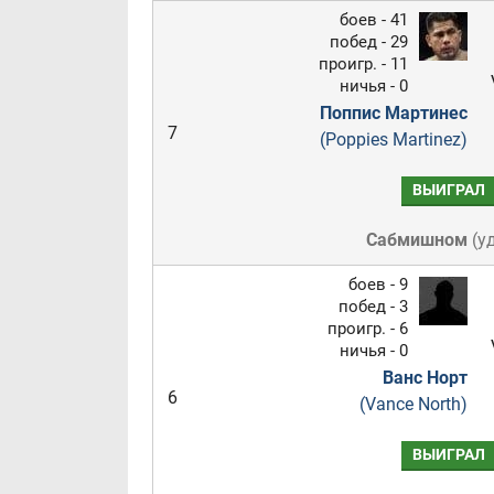
боев - 41
побед - 29
проигр. - 11
ничья - 0
Поппис Мартинес
7
(Poppies Martinez)
ВЫИГРАЛ
Сабмишном
(
у
боев - 9
побед - 3
проигр. - 6
ничья - 0
Ванс Норт
6
(Vance North)
ВЫИГРАЛ