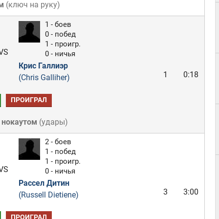
м
(
ключ на руку
)
1 - боев
0 - побед
1 - проигр.
VS
0 - ничья
Крис Галлиэр
1
0:18
(Chris Galliher)
ПРОИГРАЛ
 нокаутом
(
удары
)
2 - боев
1 - побед
1 - проигр.
VS
0 - ничья
Рассел Дитин
3
3:00
(Russell Dietiene)
ПРОИГРАЛ