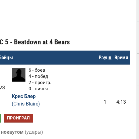
 5 - Beatdown at 4 Bears
Бойцы
Раунд
Время
6 - боев
4 - побед
2 - проигр.
VS
0 - ничья
Крис Блер
1
4:13
(Chris Blaire)
ПРОИГРАЛ
 нокаутом
(
удары
)