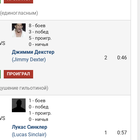
(
единогласным
)
8 - боев
3 - побед
5 - проигр.
VS
0 - ничья
Джимми Декстер
2
0:46
(Jimmy Dexter)
ПРОИГРАЛ
душение гильотиной
)
1 - боев
0 - побед
1 - проигр.
VS
0 - ничья
Лукас Синклер
1
0:57
(Lucas Sinclair)