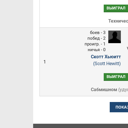
ВЫИГРАЛ
Техниче
боев - 3
побед - 2
проигр. - 1
ничья - 0
Скотт Хьюитт
1
(Scott Hewitt)
ВЫИГРАЛ
Сабмишном
(
уду
ПОКА