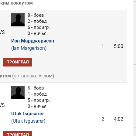
ским нокаутом
8 - боев
2 - побед
6 - проигр.
VS
0 - ничья
Иэн Марджерисон
1
5:00
(Ian Margerison)
ПРОИГРАЛ
аутом
(
остановка углом
)
6 - боев
1 - побед
5 - проигр.
VS
0 - ничья
Ufuk Isgusarer
2
4:02
(Ufuk Isgusarer)
ПРОИГРАЛ