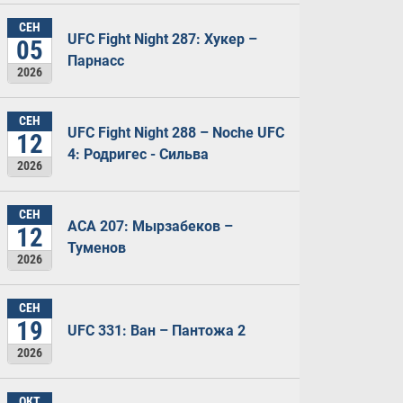
СЕН
UFC Fight Night 287: Хукер –
05
Парнасс
2026
СЕН
UFC Fight Night 288 – Noche UFC
12
4: Родригес - Сильва
2026
СЕН
ACA 207: Мырзабеков –
12
Туменов
2026
СЕН
19
UFC 331: Ван – Пантожа 2
2026
ОКТ