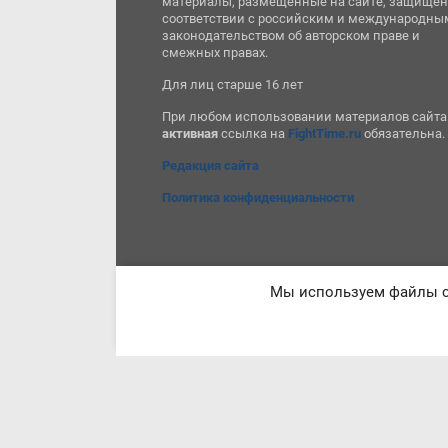
материалы, размещенные на сайте, защищен
соответствии с российским и международны
законодательством об авторском праве и
смежных правах.
Для лиц старше 16 лет
При любом использовании материалов сайта
активная
ссылка на
FightTime.ru
обязательна.
Редакция сайта
Политика конфиденциальности
Мы используем файлы co