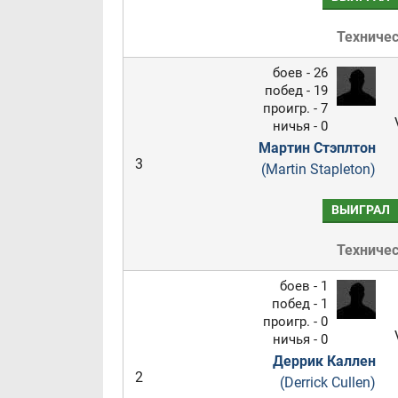
Техниче
боев - 26
побед - 19
проигр. - 7
ничья - 0
Мартин Стэплтон
3
(Martin Stapleton)
ВЫИГРАЛ
Техниче
боев - 1
побед - 1
проигр. - 0
ничья - 0
Деррик Каллен
2
(Derrick Cullen)