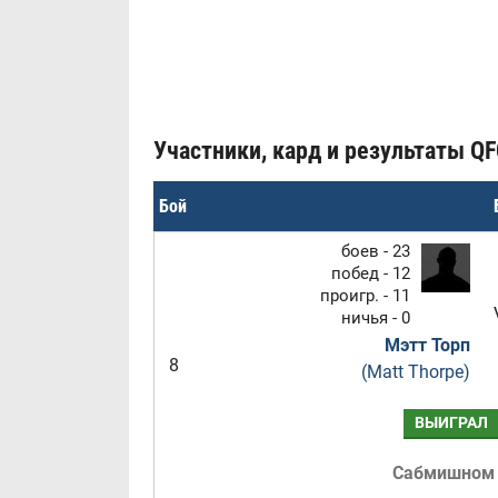
Участники, кард и результаты QF
Бой
боев - 23
побед - 12
проигр. - 11
ничья - 0
Мэтт Торп
8
(Matt Thorpe)
ВЫИГРАЛ
Сабмишном