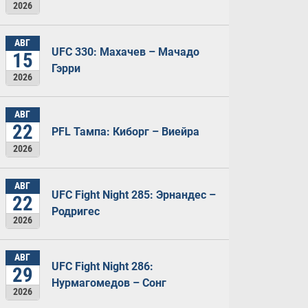
2026
АВГ
UFC 330: Махачев – Мачадо
15
Гэрри
2026
АВГ
22
PFL Тампа: Киборг – Виейра
2026
АВГ
UFC Fight Night 285: Эрнандес –
22
Родригес
2026
АВГ
UFC Fight Night 286:
29
Нурмагомедов – Сонг
2026