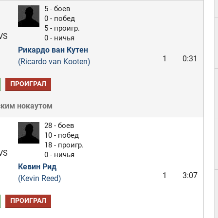
5 - боев
0 - побед
5 - проигр.
VS
0 - ничья
Рикардо ван Кутен
1
0:31
(Ricardo van Kooten)
ПРОИГРАЛ
ским нокаутом
28 - боев
10 - побед
18 - проигр.
VS
0 - ничья
Кевин Рид
1
3:07
(Kevin Reed)
ПРОИГРАЛ