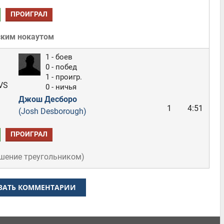
ПРОИГРАЛ
ским нокаутом
1 - боев
0 - побед
1 - проигр.
VS
0 - ничья
Джош Десборо
1
4:51
(Josh Desborough)
ПРОИГРАЛ
шение треугольником
)
ЗАТЬ КОММЕНТАРИИ