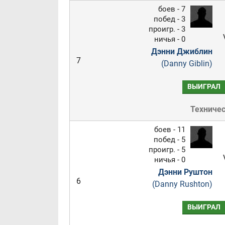
боев - 7
побед - 3
проигр. - 3
ничья - 0
Дэнни Джиблин
7
(Danny Giblin)
ВЫИГРАЛ
Техниче
боев - 11
побед - 5
проигр. - 5
ничья - 0
Дэнни Руштон
6
(Danny Rushton)
ВЫИГРАЛ