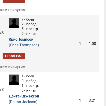
ским нокаутом
7 - боев
2 - побед
5 - проигр.
VS
0 - ничья
Крис Томпсон
1
1:00
(Chris Thompson)
ПРОИГРАЛ
ским нокаутом
1 - боев
0 - побед
1 - проигр.
VS
0 - ничья
Дэйтэн Джексон
1
3:21
(Daitan Jackson)