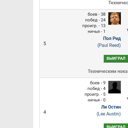
Техниче
боев - 38
побед - 24
проигр. - 13
ничья - 1
Пол Рид
5
(Paul Reed)
ВЫИГРАЛ
Техническим нок
боев - 9
побед - 4
проигр. - 5
ничья - 0
Ли Остин
4
(Lee Austin)
ВЫИГРАЛ