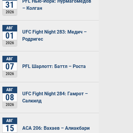
PFL Нью-Йорк: Нурмагомедов
31
– Колган
2026
АВГ
UFC Fight Night 283: Медич –
01
Родригес
2026
АВГ
07
PFL Шарлотт: Баттл – Роста
2026
АВГ
UFC Fight Night 284: Гамрот –
08
Салкилд
2026
АВГ
15
ACA 206: Вахаев – Алиакбари