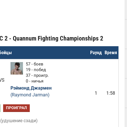
C 2 - Quannum Fighting Championships 2
Бойцы
Раунд
Время
57 - боев
19 - побед
37 - проигр.
VS
0 - ничья
Рэймонд Джармен
1
1:58
(Raymond Jarman)
ПРОИГРАЛ
(
удушение сзади
)