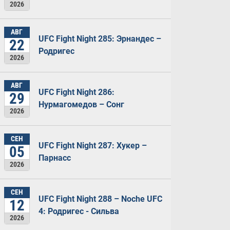
2026
АВГ
UFC Fight Night 285: Эрнандес –
22
Родригес
2026
АВГ
UFC Fight Night 286:
29
Нурмагомедов – Сонг
2026
СЕН
UFC Fight Night 287: Хукер –
05
Парнасс
2026
СЕН
UFC Fight Night 288 – Noche UFC
12
4: Родригес - Сильва
2026