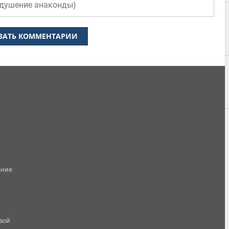
душение анаконды
)
ЗАТЬ КОММЕНТАРИИ
ание
овой