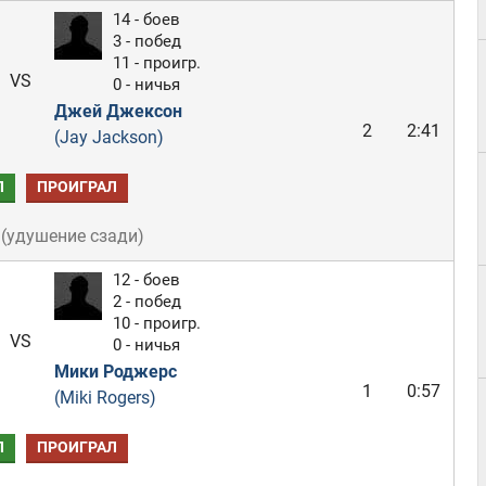
14 - боев
3 - побед
11 - проигр.
VS
0 - ничья
Джей Джексон
2
2:41
(Jay Jackson)
Л
ПРОИГРАЛ
(
удушение сзади
)
12 - боев
2 - побед
10 - проигр.
VS
0 - ничья
Мики Роджерс
1
0:57
(Miki Rogers)
Л
ПРОИГРАЛ