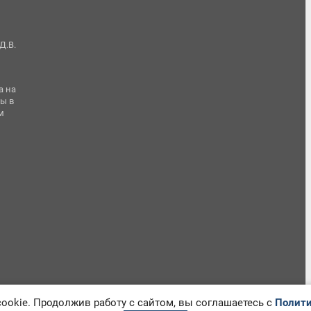
Д.В.
а на
ы в
м
okie. Продолжив работу с сайтом, вы соглашаетесь с
Полити