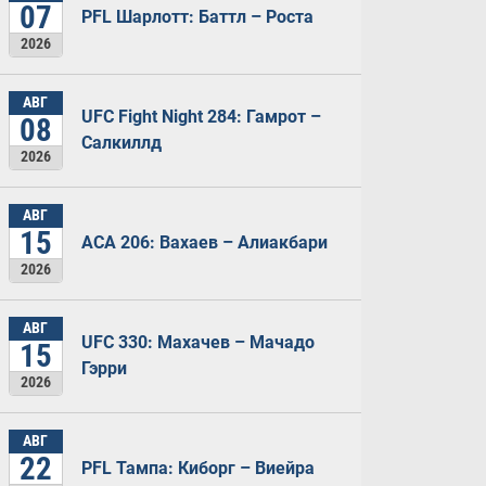
07
PFL Шарлотт: Баттл – Роста
2026
АВГ
UFC Fight Night 284: Гамрот –
08
Салкиллд
2026
АВГ
15
ACA 206: Вахаев – Алиакбари
2026
АВГ
UFC 330: Махачев – Мачадо
15
Гэрри
2026
АВГ
22
PFL Тампа: Киборг – Виейра