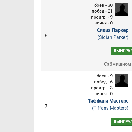
боев - 30
побед - 21
проигр. - 9
ничья - 0
Сидиа Паркер
8
(Sidiah Parker)
ВЫИГРА
Сабмишном
боев - 9
побед - 6
проигр. - 3
ничья - 0
Тиффани Мастерс
7
(Tiffany Masters)
ВЫИГРА