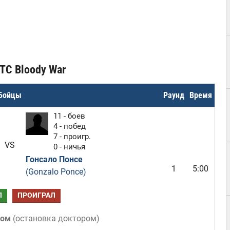
TC Bloody War
Бойцы
Раунд
Время
11 - боев
4 - побед
7 - проигр.
VS
0 - ничья
Гонсало Понсе
1
5:00
(Gonzalo Ponce)
Л
ПРОИГРАЛ
том
(
остановка доктором
)