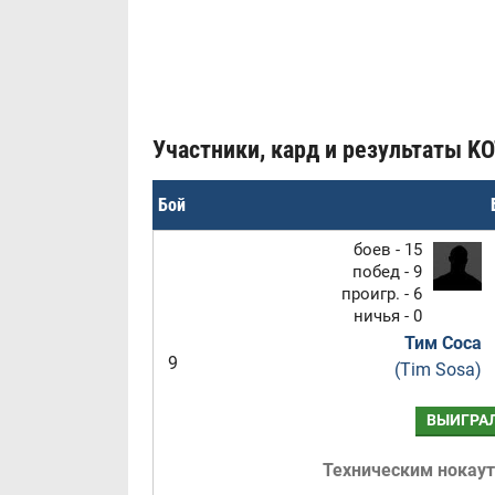
Участники, кард и результаты KO
Бой
боев - 15
побед - 9
проигр. - 6
ничья - 0
Тим Соса
9
(Tim Sosa)
ВЫИГРА
Техническим нокау