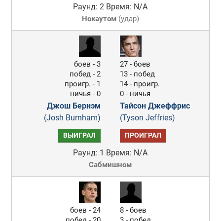
Раунд: 2
Время: N/A
Нокаутом
(
удар
)
боев - 3
27 - боев
побед - 2
13 - побед
проигр. - 1
14 - проигр.
ничья - 0
0 - ничья
Джош Бернэм
Тайсон Джеффрис
(Josh Burnham)
(Tyson Jeffries)
ВЫИГРАЛ
ПРОИГРАЛ
Раунд: 1
Время: N/A
Сабмишном
боев - 24
8 - боев
побед - 20
3 - побед