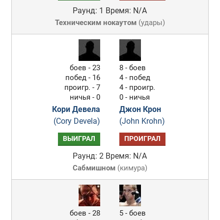
Раунд: 1
Время: N/A
Техническим нокаутом
(
удары
)
боев - 23
8 - боев
побед - 16
4 - побед
проигр. - 7
4 - проигр.
ничья - 0
0 - ничья
Кори Девела
Джон Крон
(Cory Devela)
(John Krohn)
ВЫИГРАЛ
ПРОИГРАЛ
Раунд: 2
Время: N/A
Сабмишном
(
кимура
)
боев - 28
5 - боев