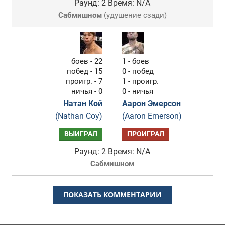
Раунд: 2
Время: N/A
Сабмишном
(
удушение сзади
)
боев - 22
1 - боев
побед - 15
0 - побед
проигр. - 7
1 - проигр.
ничья - 0
0 - ничья
Натан Кой
Аарон Эмерсон
(Nathan Coy)
(Aaron Emerson)
ВЫИГРАЛ
ПРОИГРАЛ
Раунд: 2
Время: N/A
Сабмишном
ПОКАЗАТЬ КОММЕНТАРИИ