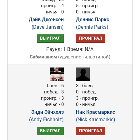
проигр. - 4
5 - проигр.
ничья - 0
0 - ничья
Дэйв Дженсен
Деннис Паркс
(Dave Jansen)
(Dennis Parks)
ВЫИГРАЛ
ПРОИГРАЛ
Раунд: 1
Время: N/A
Сабмишном
(
удушение гильотиной
)
боев - 6
3 - боев
побед - 3
0 - побед
проигр. - 3
3 - проигр.
ничья - 0
0 - ничья
Энди Эйчхолз
Ник Красмаркис
(Andy Eichholz)
(Nick Krusmarkis)
ВЫИГРАЛ
ПРОИГРАЛ