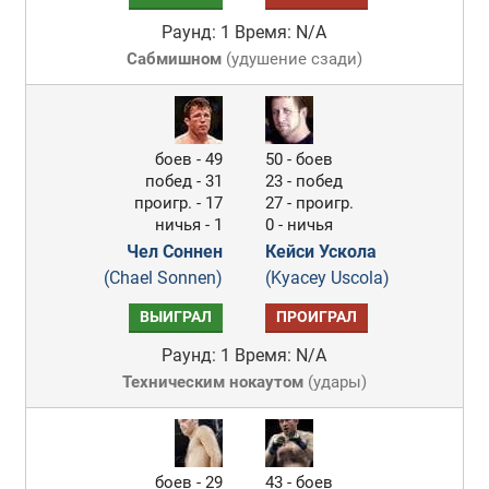
Раунд: 1
Время: N/A
Сабмишном
(
удушение сзади
)
боев - 49
50 - боев
побед - 31
23 - побед
проигр. - 17
27 - проигр.
ничья - 1
0 - ничья
Чел Соннен
Кейси Ускола
(Chael Sonnen)
(Kyacey Uscola)
ВЫИГРАЛ
ПРОИГРАЛ
Раунд: 1
Время: N/A
Техническим нокаутом
(
удары
)
боев - 29
43 - боев