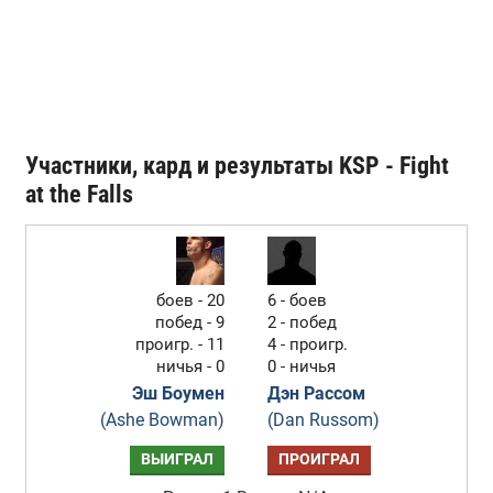
Участники, кард и результаты KSP - Fight
at the Falls
боев - 20
6 - боев
побед - 9
2 - побед
проигр. - 11
4 - проигр.
ничья - 0
0 - ничья
Эш Боумен
Дэн Рассом
(Ashe Bowman)
(Dan Russom)
ВЫИГРАЛ
ПРОИГРАЛ