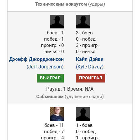
Техническим нокаутом
(
удары
)
боев - 1
3 - боев
побед - 1
0 - побед
проигр. - 0
3 - проигр.
ничья - 0
0 - ничья
Джефф Джордженсон
Кайл Дэйви
(Jeff Jorgenson)
(Kyle Davey)
ВЫИГРАЛ
ПРОИГРАЛ
Раунд: 1
Время: N/A
Сабмишном
(
удушение сзади
)
боев - 11
1 - боев
побед - 7
0 - побед
проигр. - 4
1 - проигр.