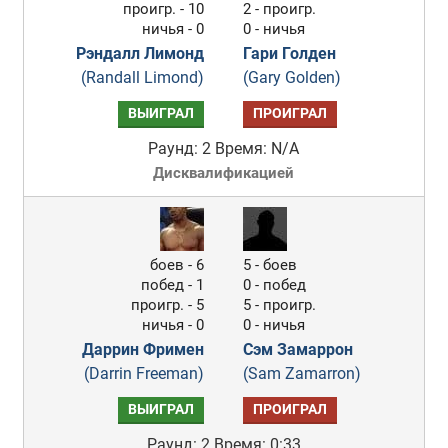
проигр. - 10
2 - проигр.
ничья - 0
0 - ничья
Рэндалл Лимонд
Гари Голден
(Randall Limond)
(Gary Golden)
ВЫИГРАЛ
ПРОИГРАЛ
Раунд: 2
Время: N/A
Дисквалификацией
боев - 6
5 - боев
побед - 1
0 - побед
проигр. - 5
5 - проигр.
ничья - 0
0 - ничья
Даррин Фримен
Сэм Замаррон
(Darrin Freeman)
(Sam Zamarron)
ВЫИГРАЛ
ПРОИГРАЛ
Раунд: 2
Время: 0:33