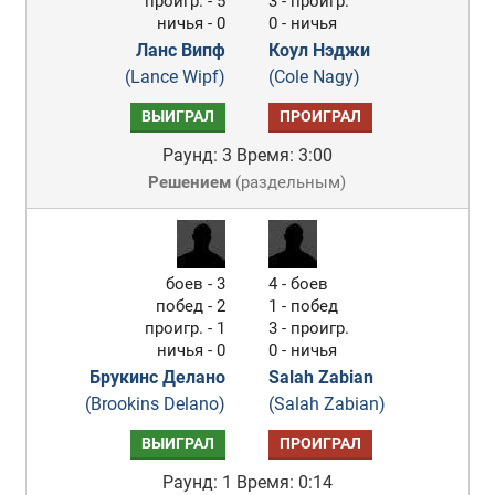
проигр. - 5
3 - проигр.
ничья - 0
0 - ничья
Ланс Випф
Коул Нэджи
(Lance Wipf)
(Cole Nagy)
ВЫИГРАЛ
ПРОИГРАЛ
Раунд: 3
Время: 3:00
Решением
(
раздельным
)
боев - 3
4 - боев
побед - 2
1 - побед
проигр. - 1
3 - проигр.
ничья - 0
0 - ничья
Брукинс Делано
Salah Zabian
(Brookins Delano)
(Salah Zabian)
ВЫИГРАЛ
ПРОИГРАЛ
Раунд: 1
Время: 0:14