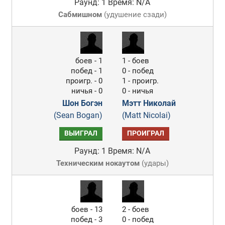
Раунд: 1
Время: N/A
Сабмишном
(
удушение сзади
)
боев - 1
1 - боев
побед - 1
0 - побед
проигр. - 0
1 - проигр.
ничья - 0
0 - ничья
Шон Богэн
Мэтт Николай
(Sean Bogan)
(Matt Nicolai)
ВЫИГРАЛ
ПРОИГРАЛ
Раунд: 1
Время: N/A
Техническим нокаутом
(
удары
)
боев - 13
2 - боев
побед - 3
0 - побед