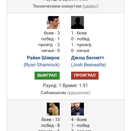
Техническим нокаутом
(
удары
)
боев - 3
1 - боев
побед - 1
0 - побед
проигр. - 2
1 - проигр.
ничья - 0
0 - ничья
Райан Шэмрок
Джош Беснитт
(Ryan Shamrock)
(Josh Besneatte)
ВЫИГРАЛ
ПРОИГРАЛ
Раунд: 1
Время: 1:51
Сабмишном
(
удушение
)
боев - 13
4 - боев
побед - 8
1 - побед