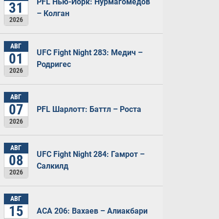
PFL Нью-Йорк: Нурмагомедов
31
– Колган
2026
АВГ
UFC Fight Night 283: Медич –
01
Родригес
2026
АВГ
07
PFL Шарлотт: Баттл – Роста
2026
АВГ
UFC Fight Night 284: Гамрот –
08
Салкилд
2026
АВГ
15
ACA 206: Вахаев – Алиакбари