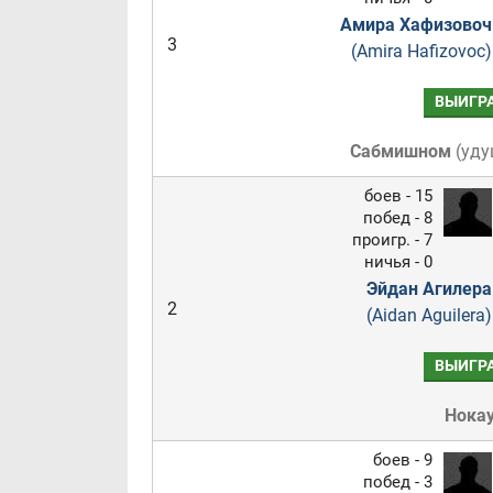
Амира Хафизовоч
3
(Amira Hafizovoc)
ВЫИГР
Сабмишном
(
уду
боев - 15
побед - 8
проигр. - 7
ничья - 0
Эйдан Агилера
2
(Aidan Aguilera)
ВЫИГР
Нока
боев - 9
побед - 3