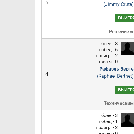
5
(Jimmy Crute)
ВЫИГР
Решением
боев - 8
побед - 6
проигр. - 2
ничья - 0
Рафаэль Берте
4
(Raphael Berthet)
ВЫИГР
Техническим
боев - 3
побед - 1
проигр. - 2
ничья - 0