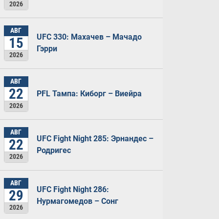
2026
АВГ
UFC 330: Махачев – Мачадо
15
Гэрри
2026
АВГ
22
PFL Тампа: Киборг – Виейра
2026
АВГ
UFC Fight Night 285: Эрнандес –
22
Родригес
2026
АВГ
UFC Fight Night 286:
29
Нурмагомедов – Сонг
2026