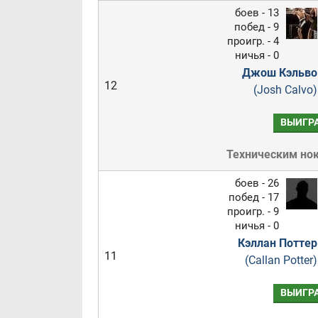
боев - 13
побед - 9
проигр. - 4
ничья - 0
Джош Кэльво
12
(Josh Calvo)
ВЫИГР
Техническим но
боев - 26
побед - 17
проигр. - 9
ничья - 0
Кэллан Поттер
11
(Callan Potter)
ВЫИГР