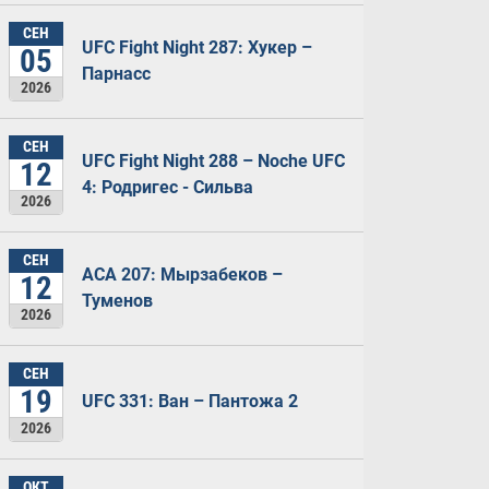
СЕН
UFC Fight Night 287: Хукер –
05
Парнасс
2026
СЕН
UFC Fight Night 288 – Noche UFC
12
4: Родригес - Сильва
2026
СЕН
ACA 207: Мырзабеков –
12
Туменов
2026
СЕН
19
UFC 331: Ван – Пантожа 2
2026
ОКТ