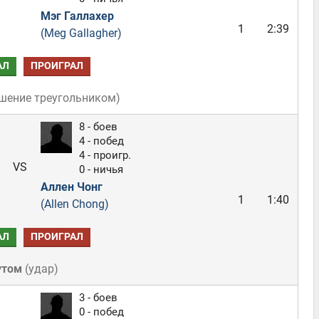
Мэг Галлахер
1
2:39
(Meg Gallagher)
АЛ
ПРОИГРАЛ
шение треугольником
)
8 - боев
4 - побед
4 - проигр.
VS
0 - ничья
Аллен Чонг
1
1:40
(Allen Chong)
АЛ
ПРОИГРАЛ
утом
(
удар
)
3 - боев
0 - побед