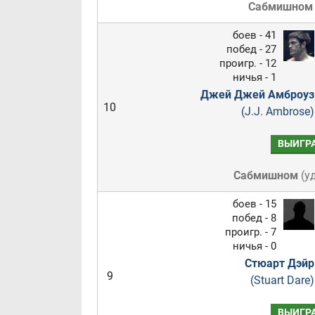
Сабмишном
боев - 41
побед - 27
проигр. - 12
ничья - 1
Джей Джей Амброуз
10
(J.J. Ambrose)
ВЫИГР
Сабмишном
(
у
боев - 15
побед - 8
проигр. - 7
ничья - 0
Стюарт Дэйр
9
(Stuart Dare)
ВЫИГР