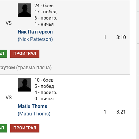
24 - боев
17 - побед
6 - проигр.
VS
1 - ничья
Ник Паттерсон
1
3:10
(Nick Patterson)
АЛ
ПРОИГРАЛ
каутом
(
травма плеча
)
10 - боев
5 - побед
4 - проигр.
VS
0 - ничья
Matiu Thoms
1
3:21
(Matiu Thoms)
АЛ
ПРОИГРАЛ