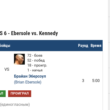
 6 - Ebersole vs. Kennedy
Бойцы
Раунд
Время
72 - боев
52 - побед
18 - проигр.
VS
1 - ничья
Брайан Эберсоул
3
5:00
(Brian Ebersole)
АЛ
ПРОИГРАЛ
(
единогласным
)