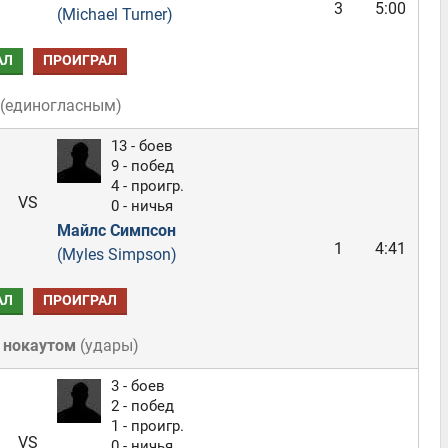
3
5:00
(Michael Turner)
АЛ
ПРОИГРАЛ
(
единогласным
)
13 - боев
9 - побед
4 - проигр.
VS
0 - ничья
Майлс Симпсон
1
4:41
(Myles Simpson)
АЛ
ПРОИГРАЛ
 нокаутом
(
удары
)
3 - боев
2 - побед
1 - проигр.
VS
0 - ничья