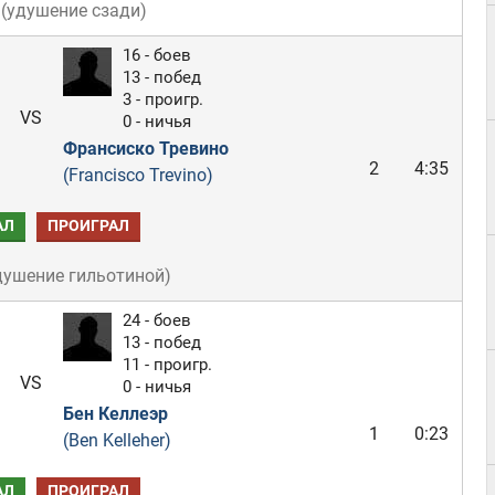
(
удушение сзади
)
16 - боев
13 - побед
3 - проигр.
VS
0 - ничья
Франсиско Тревино
2
4:35
(Francisco Trevino)
АЛ
ПРОИГРАЛ
душение гильотиной
)
24 - боев
13 - побед
11 - проигр.
VS
0 - ничья
Бен Келлеэр
1
0:23
(Ben Kelleher)
АЛ
ПРОИГРАЛ