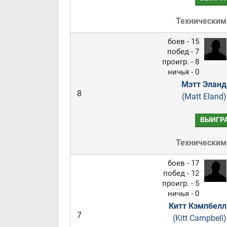
Техническим
боев - 15
побед - 7
проигр. - 8
ничья - 0
Мэтт Эланд
8
(Matt Eland)
ВЫИГР
Техническим
боев - 17
побед - 12
проигр. - 5
ничья - 0
Китт Кэмпбелл
7
(Kitt Campbell)