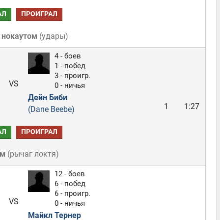
АЛ
ПРОИГРАЛ
 нокаутом
(
удары
)
4 - боев
1 - побед
3 - проигр.
VS
0 - ничья
Дейн Биби
1
1:27
(Dane Beebe)
АЛ
ПРОИГРАЛ
ом
(
рычаг локтя
)
12 - боев
6 - побед
6 - проигр.
VS
0 - ничья
Майкл Тернер