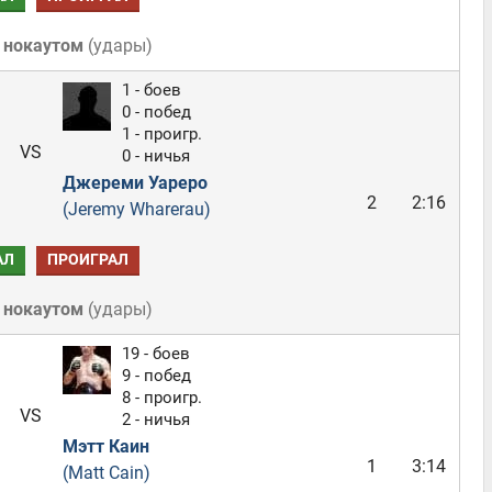
 нокаутом
(
удары
)
1 - боев
0 - побед
1 - проигр.
VS
0 - ничья
Джереми Уареро
2
2:16
(Jeremy Wharerau)
АЛ
ПРОИГРАЛ
 нокаутом
(
удары
)
19 - боев
9 - побед
8 - проигр.
VS
2 - ничья
Мэтт Каин
1
3:14
(Matt Cain)