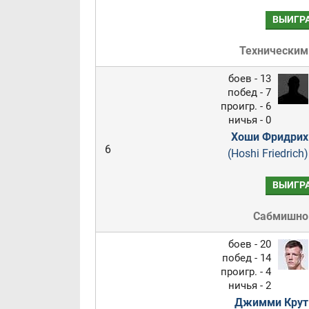
ВЫИГР
Техническим
боев - 13
побед - 7
проигр. - 6
ничья - 0
Хоши Фридрих
6
(Hoshi Friedrich)
ВЫИГР
Сабмишн
боев - 20
побед - 14
проигр. - 4
ничья - 2
Джимми Крут