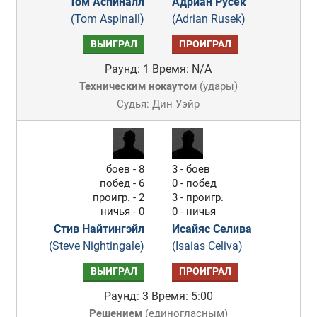
Том Аспиналл
Адриан Русек
(Tom Aspinall)
(Adrian Rusek)
ВЫИГРАЛ
ПРОИГРАЛ
Раунд: 1
Время: N/A
Техническим нокаутом
(
удары
)
Судья: Дин Уэйр
боев - 8
3 - боев
побед - 6
0 - побед
проигр. - 2
3 - проигр.
ничья - 0
0 - ничья
Стив Найтингэйл
Исайяс Селива
(Steve Nightingale)
(Isaias Celiva)
ВЫИГРАЛ
ПРОИГРАЛ
Раунд: 3
Время: 5:00
Решением
(
единогласным
)