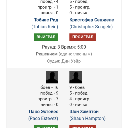
побед - 4
5 - побед
проигр. - 1
5 - проигр.
ничья - 0
0 - ничья
Тобиас Рид
Кристофер Сенжеле
(Tobias Reid)
(Christopher Sengele)
ВЫИГРАЛ
ПРОИГРАЛ
Раунд: 3
Время: 5:00
Решением
(
единогласным
)
Судья: Дин Уэйр
боев - 16
9 - боев
побед - 9
5 - побед
проигр. - 7
4 - проигр.
ничья - 0
0 - ничья
Пако Эстевес
Шон Хэмптон
(Paco Estevez)
(Shaun Hampton)