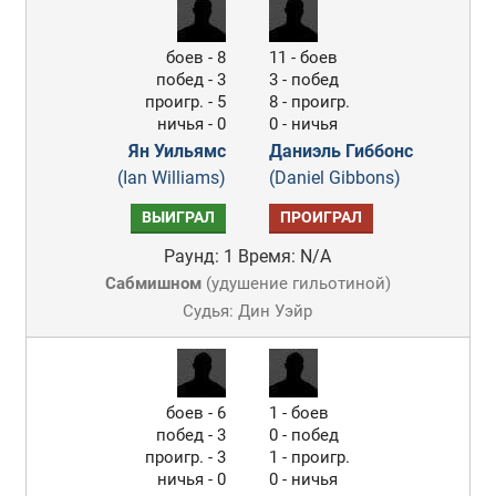
боев - 8
11 - боев
побед - 3
3 - побед
проигр. - 5
8 - проигр.
ничья - 0
0 - ничья
Ян Уильямс
Даниэль Гиббонс
(Ian Williams)
(Daniel Gibbons)
ВЫИГРАЛ
ПРОИГРАЛ
Раунд: 1
Время: N/A
Сабмишном
(
удушение гильотиной
)
Судья: Дин Уэйр
боев - 6
1 - боев
побед - 3
0 - побед
проигр. - 3
1 - проигр.
ничья - 0
0 - ничья