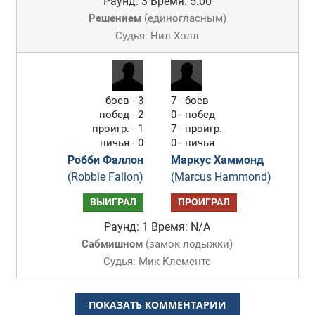
Раунд: 3
Время: 5:00
Решением
(
единогласным
)
Судья: Нил Холл
боев - 3
7 - боев
побед - 2
0 - побед
проигр. - 1
7 - проигр.
ничья - 0
0 - ничья
Робби Фаллон
Маркус Хаммонд
(Robbie Fallon)
(Marcus Hammond)
ВЫИГРАЛ
ПРОИГРАЛ
Раунд: 1
Время: N/A
Сабмишном
(
замок лодыжки
)
Судья: Мик Клементс
ПОКАЗАТЬ КОММЕНТАРИИ