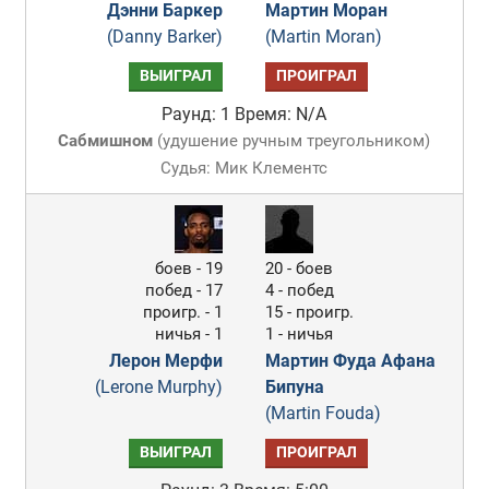
Дэнни Баркер
Мартин Моран
(Danny Barker)
(Martin Moran)
ВЫИГРАЛ
ПРОИГРАЛ
Раунд: 1
Время: N/A
Сабмишном
(
удушение ручным треугольником
)
Судья: Мик Клементс
боев - 19
20 - боев
побед - 17
4 - побед
проигр. - 1
15 - проигр.
ничья - 1
1 - ничья
Лерон Мерфи
Мартин Фуда Афана
(Lerone Murphy)
Бипуна
(Martin Fouda)
ВЫИГРАЛ
ПРОИГРАЛ