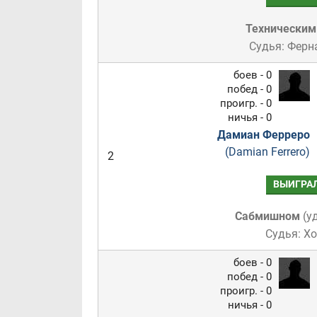
Техническим
Судья: Ферн
боев - 0
побед - 0
проигр. - 0
ничья - 0
Дамиан Ферреро
(Damian Ferrero)
2
ВЫИГРА
Сабмишном
(
у
Судья: Х
боев - 0
побед - 0
проигр. - 0
ничья - 0