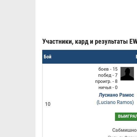
Участники, кард и результаты EWT
Бой
боев - 15
побед - 7
проигр. - 8
ничья - 0
Лусиано Рамос
(Luciano Ramos)
10
ВЫИГРА
Сабмишн