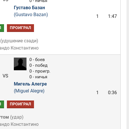
0 - ничья
Густаво Базан
(Gustavo Bazan)
1
1:47
Л
ПРОИГРАЛ
(
удушение сзади
)
андо Константино
0 - боев
0 - побед
0 - проигр.
VS
0 - ничья
Мигель Алегре
(Miguel Alegre)
1
0:36
Л
ПРОИГРАЛ
утом
(
удар
)
андо Константино