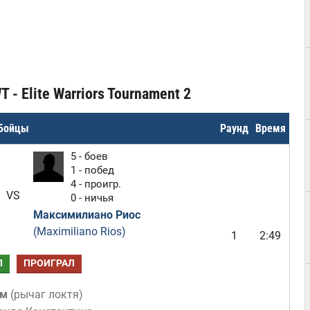
 - Elite Warriors Tournament 2
Бойцы
Раунд
Время
5 - боев
1 - побед
4 - проигр.
VS
0 - ничья
Максимилиано Риос
(Maximiliano Rios)
1
2:49
Л
ПРОИГРАЛ
ом
(
рычаг локтя
)