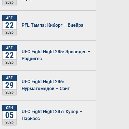
2026
АВГ
22
PFL Тампа: Киборг – Виейра
2026
АВГ
UFC Fight Night 285: Эрнандес –
22
Родригес
2026
АВГ
UFC Fight Night 286:
29
Нурмагомедов – Сонг
2026
СЕН
UFC Fight Night 287: Хукер –
05
Парнасс
2026