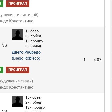
Л
ПРОИГРАЛ
душение гильотиной
)
андо Константино
1 - боев
0 - побед
1 - проигр.
VS
0 - ничья
Диего Робредо
(Diego Robledo)
1
4:07
Л
ПРОИГРАЛ
(
удушение сзади
)
андо Константино
15 - боев
2 - побед
13 - проигр.
VS