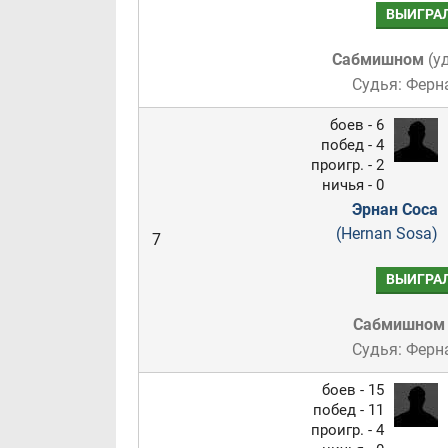
ВЫИГРА
Сабмишном
(
у
Судья: Ферн
боев - 6
побед - 4
проигр. - 2
ничья - 0
Эрнан Соса
(Hernan Sosa)
7
ВЫИГРА
Сабмишном
Судья: Ферн
боев - 15
побед - 11
проигр. - 4