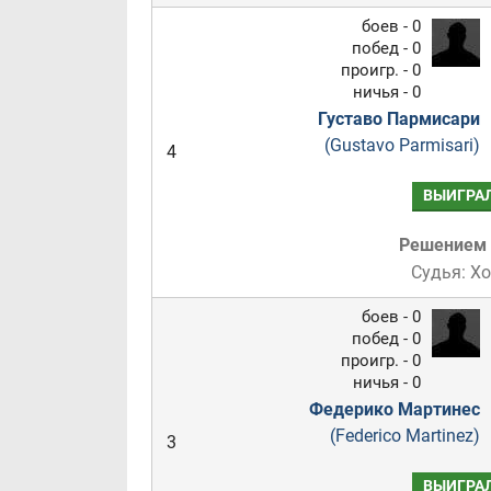
боев - 0
побед - 0
проигр. - 0
ничья - 0
Густаво Пармисари
(Gustavo Parmisari)
4
ВЫИГРА
Решением
Судья: Х
боев - 0
побед - 0
проигр. - 0
ничья - 0
Федерико Мартинес
(Federico Martinez)
3
ВЫИГРА