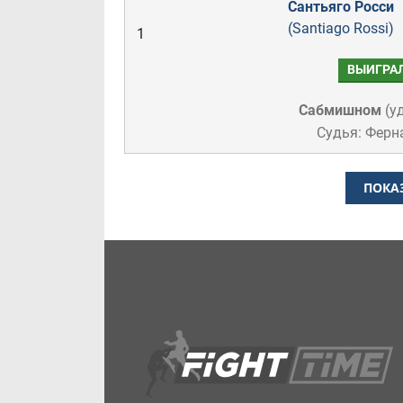
Сантьяго Росси
(Santiago Rossi)
1
ВЫИГРА
Сабмишном
(
у
Судья: Ферн
ПОКА