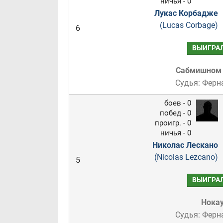
ничья - 0
Лукас Корбадже
(Lucas Corbage)
6
ВЫИГРА
Сабмишном
Судья: Ферн
боев - 0
побед - 0
проигр. - 0
ничья - 0
Николас Лескано
(Nicolas Lezcano)
5
ВЫИГРА
Нока
Судья: Ферн