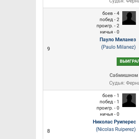
Судья: Ферн
боев - 4
побед - 2
проигр. - 2
ничья - 0
Пауло Миланез
(Paulo Milanez)
9
ВЫИГРА
Сабмишном
Судья: Ферн
боев - 1
побед - 1
проигр. - 0
ничья - 0
Николас Руиперес
(Nicolas Ruiperez)
8