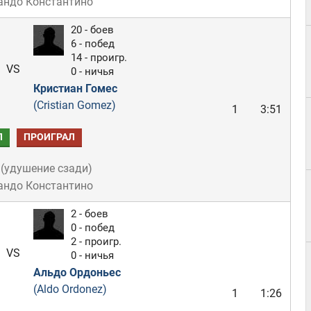
андо Константино
20 - боев
6 - побед
14 - проигр.
VS
0 - ничья
Кристиан Гомес
(Cristian Gomez)
1
3:51
Л
ПРОИГРАЛ
(
удушение сзади
)
андо Константино
2 - боев
0 - побед
2 - проигр.
VS
0 - ничья
Альдо Ордоньес
(Aldo Ordonez)
1
1:26