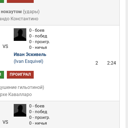
 нокаутом
(
удары
)
андо Константино
0 - боев
0 - побед
0 - проигр.
VS
0 - ничья
Иван Эскивель
(Ivan Esquivel)
2
2:24
Л
ПРОИГРАЛ
душение гильотиной
)
орхе Кавалларо
0 - боев
0 - побед
0 - проигр.
VS
0 - ничья