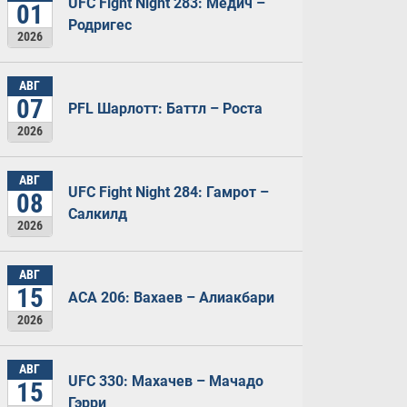
UFC Fight Night 283: Медич –
01
Родригес
2026
АВГ
07
PFL Шарлотт: Баттл – Роста
2026
АВГ
UFC Fight Night 284: Гамрот –
08
Салкилд
2026
АВГ
15
ACA 206: Вахаев – Алиакбари
2026
АВГ
UFC 330: Махачев – Мачадо
15
Гэрри