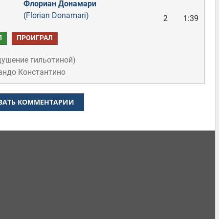
Флориан Донамари
(Florian Donamari)
2
1:39
Л
ПРОИГРАЛ
душение гильотиной
)
андо Константино
ЗАТЬ КОММЕНТАРИИ