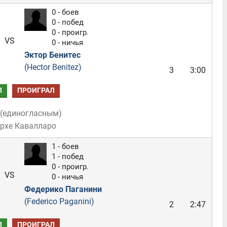
0 - боев
0 - побед
0 - проигр.
VS
0 - ничья
Эктор Бенитес
(Hector Benitez)
3
3:00
Л
ПРОИГРАЛ
(
единогласным
)
орхе Кавалларо
1 - боев
1 - побед
0 - проигр.
VS
0 - ничья
Федерико Паганини
(Federico Paganini)
2
2:47
Л
ПРОИГРАЛ