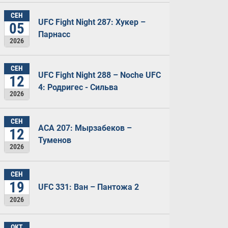
СЕН
UFC Fight Night 287: Хукер –
05
Парнасс
2026
СЕН
UFC Fight Night 288 – Noche UFC
12
4: Родригес - Сильва
2026
СЕН
ACA 207: Мырзабеков –
12
Туменов
2026
СЕН
19
UFC 331: Ван – Пантожа 2
2026
ОКТ