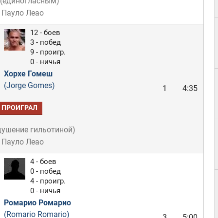
(
единогласным
)
 Пауло Леао
12 - боев
3 - побед
9 - проигр.
0 - ничья
Хорхе Гомеш
(Jorge Gomes)
1
4:35
ПРОИГРАЛ
душение гильотиной
)
 Пауло Леао
4 - боев
0 - побед
4 - проигр.
0 - ничья
Ромарио Ромарио
(Romario Romario)
3
5:00