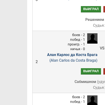
ВЫИГРАЛ
Решением
Судья:
боев - 2
побед - 1
проигр. - 1
VS
ничья - 0
Алан Карлос да Коста Брага
(Alan Carlos da Costa Braga)
2
ВЫИГРАЛ
Сабмишном
(
уду
Судья:
боев - 2
побед - 1