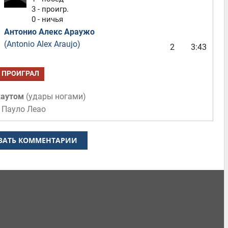
3 - проигр.
0 - ничья
Антонио Алекс Араужо
(Antonio Alex Araujo)
2
3:43
ПРОИГРАЛ
каутом
(
удары ногами
)
 Пауло Леао
ЗАТЬ КОММЕНТАРИИ