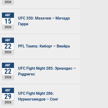
2026
АВГ
UFC 330: Махачев – Мачадо
15
Гэрри
2026
АВГ
22
PFL Тампа: Киборг – Виейра
2026
АВГ
UFC Fight Night 285: Эрнандес –
22
Родригес
2026
АВГ
UFC Fight Night 286:
29
Нурмагомедов – Сонг
2026