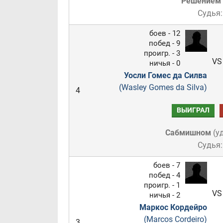
Решением
Судья:
боев - 12
побед - 9
проигр. - 3
VS
ничья - 0
Уосли Гомес да Силва
(Wasley Gomes da Silva)
4
ВЫИГРАЛ
Сабмишном
(
у
Судья:
боев - 7
побед - 4
проигр. - 1
VS
ничья - 2
Маркос Кордейро
(Marcos Cordeiro)
3