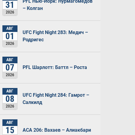
PFL Нью-Йорк: Нурмагомедов
31
– Колган
2026
АВГ
UFC Fight Night 283: Медич –
01
Родригес
2026
АВГ
07
PFL Шарлотт: Баттл – Роста
2026
АВГ
UFC Fight Night 284: Гамрот –
08
Салкилд
2026
АВГ
15
ACA 206: Вахаев – Алиакбари