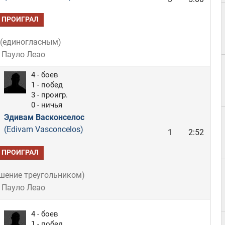
ПРОИГРАЛ
(
единогласным
)
 Пауло Леао
4 - боев
1 - побед
3 - проигр.
0 - ничья
Эдивам Васконселос
(Edivam Vasconcelos)
1
2:52
ПРОИГРАЛ
шение треугольником
)
 Пауло Леао
4 - боев
1 - побед