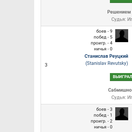
Решением
Судья: И
боев - 9
побед - 5
проигр. - 4
ничья - 0
Станислав Реуцкий
(Stanislav Revutsky)
3
ВЫИГРА
Сабмишн
Судья: И
боев - 3
побед - 1
проигр. - 2
ничья - 0