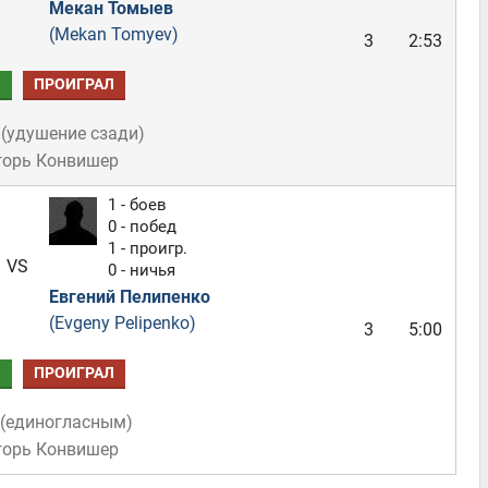
Мекан Томыев
(Mekan Tomyev)
3
2:53
Л
ПРОИГРАЛ
(
удушение сзади
)
горь Конвишер
1 - боев
0 - побед
1 - проигр.
VS
0 - ничья
Евгений Пелипенко
(Evgeny Pelipenko)
3
5:00
Л
ПРОИГРАЛ
(
единогласным
)
горь Конвишер