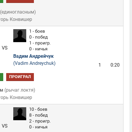
(
единогласным
)
горь Конвишер
1 - боев
0 - побед
1 - проигр.
VS
0 - ничья
Вадим Андрейчук
(Vadim Andreychuk)
1
0:20
Л
ПРОИГРАЛ
ом
(
рычаг локтя
)
горь Конвишер
10 - боев
8 - побед
2 - проигр.
VS
0 - ничья