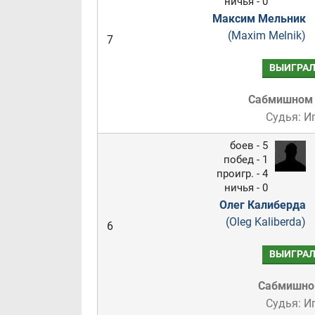
ничья - 0
Максим Мельник
(Maxim Melnik)
7
ВЫИГРА
Сабмишном
Судья: И
боев - 5
побед - 1
проигр. - 4
ничья - 0
Олег Калиберда
(Oleg Kaliberda)
6
ВЫИГРА
Сабмишн
Судья: И