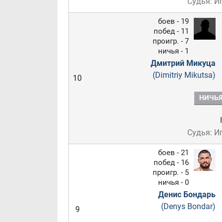
Судья: И
боев - 19
побед - 11
проигр. - 7
ничья - 1
Дмитрий Микуца
(Dimitriy Mikutsa)
10
НИЧЬ
Судья: И
боев - 21
побед - 16
проигр. - 5
ничья - 0
Денис Бондарь
(Denys Bondar)
9