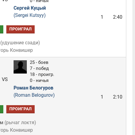
0 - ничья
Сергей Куцый
(Sergei Kutsyy)
1
2:40
Л
ПРОИГРАЛ
(
удушение сзади
)
горь Конвишер
25 - боев
7 - побед
18 - проигр.
VS
0 - ничья
Роман Белогуров
(Roman Belogurov)
1
2:10
Л
ПРОИГРАЛ
ом
(
рычаг локтя
)
горь Конвишер