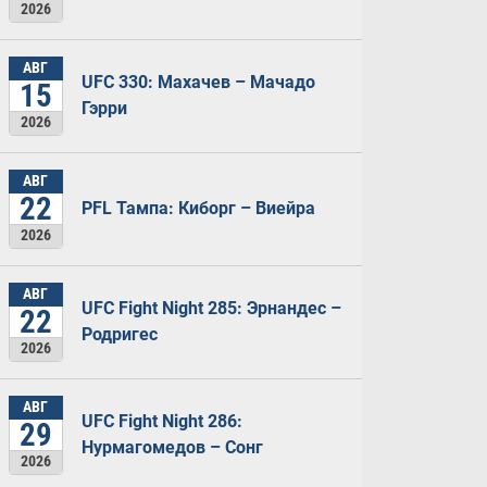
2026
АВГ
UFC 330: Махачев – Мачадо
15
Гэрри
2026
АВГ
22
PFL Тампа: Киборг – Виейра
2026
АВГ
UFC Fight Night 285: Эрнандес –
22
Родригес
2026
АВГ
UFC Fight Night 286:
29
Нурмагомедов – Сонг
2026