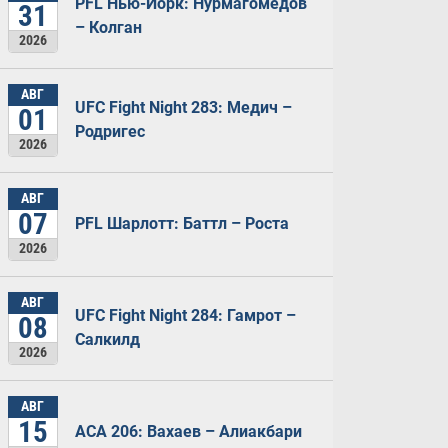
PFL Нью-Йорк: Нурмагомедов
31
– Колган
2026
АВГ
UFC Fight Night 283: Медич –
01
Родригес
2026
АВГ
07
PFL Шарлотт: Баттл – Роста
2026
АВГ
UFC Fight Night 284: Гамрот –
08
Салкилд
2026
АВГ
15
ACA 206: Вахаев – Алиакбари