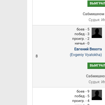
ВЫИГРА
Сабмишном
Судья: И
боев - 5
побед - 3
проигр. - 2
ничья - 0
Евгений Вяхота
(Evgeniy Vyatokha)
8
ВЫИГРА
Сабмишн
Судья: И
боев - 9
побед - 5
проигр. - 4