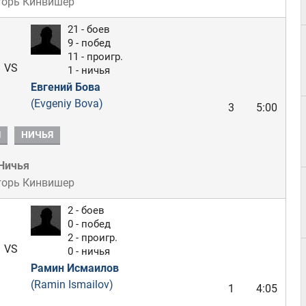
горь Кинвишер
21 - боев
9 - побед
11 - проигр.
VS
1 - ничья
Евгений Бова
(Evgeniy Bova)
3
5:00
Я
НИЧЬЯ
Ничья
горь Кинвишер
2 - боев
0 - побед
2 - проигр.
VS
0 - ничья
Рамин Исмаилов
(Ramin Ismailov)
1
4:05