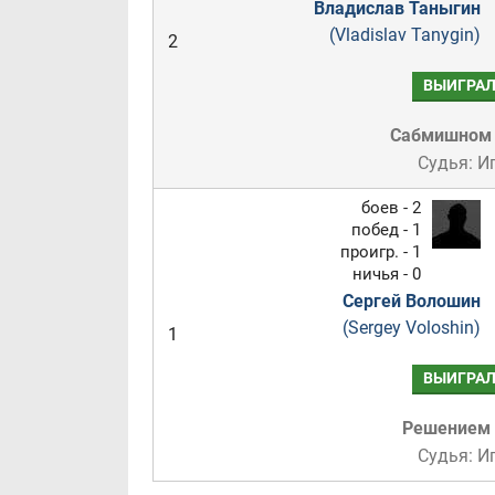
Владислав Таныгин
(Vladislav Tanygin)
2
ВЫИГРА
Сабмишном
Судья: И
боев - 2
побед - 1
проигр. - 1
ничья - 0
Сергей Волошин
(Sergey Voloshin)
1
ВЫИГРА
Решением
Судья: И