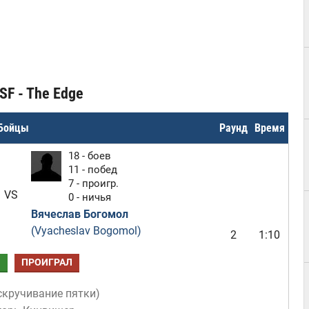
SF - The Edge
Бойцы
Раунд
Время
18 - боев
11 - побед
7 - проигр.
VS
0 - ничья
Вячеслав Богомол
(Vyacheslav Bogomol)
2
1:10
Л
ПРОИГРАЛ
скручивание пятки
)