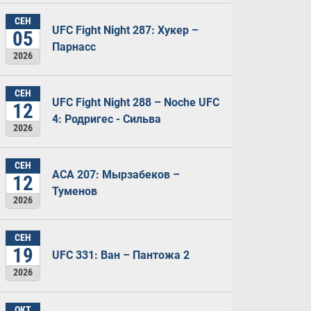
СЕН
UFC Fight Night 287: Хукер –
05
Парнасс
2026
СЕН
UFC Fight Night 288 – Noche UFC
12
4: Родригес - Сильва
2026
СЕН
ACA 207: Мырзабеков –
12
Туменов
2026
СЕН
19
UFC 331: Ван – Пантожа 2
2026
ОКТ