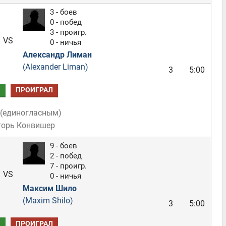
3 - боев
0 - побед
3 - проигр.
VS
0 - ничья
Александр Лиман
(Alexander Liman)
3
5:00
Л
ПРОИГРАЛ
(
единогласным
)
горь Конвишер
9 - боев
2 - побед
7 - проигр.
VS
0 - ничья
Максим Шило
(Maxim Shilo)
3
5:00
Л
ПРОИГРАЛ