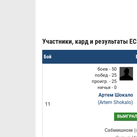
Участники, кард и результаты EC
Бой
боев - 50
побед - 25
проигр. - 25
ничья - 0
Артем Шокало
(Artem Shokalo)
11
ВЫИГРА
Сабмишном
(