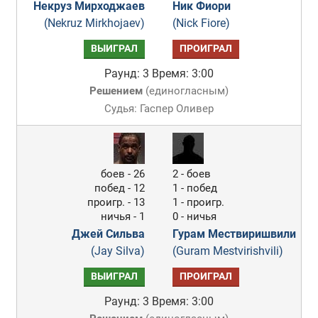
Некруз Мирходжаев
Ник Фиори
(Nekruz Mirkhojaev)
(Nick Fiore)
ВЫИГРАЛ
ПРОИГРАЛ
Раунд: 3
Время: 3:00
Решением
(
единогласным
)
Судья: Гаспер Оливер
боев - 26
2 - боев
побед - 12
1 - побед
проигр. - 13
1 - проигр.
ничья - 1
0 - ничья
Джей Сильва
Гурам Мествиришвили
(Jay Silva)
(Guram Mestvirishvili)
ВЫИГРАЛ
ПРОИГРАЛ
Раунд: 3
Время: 3:00