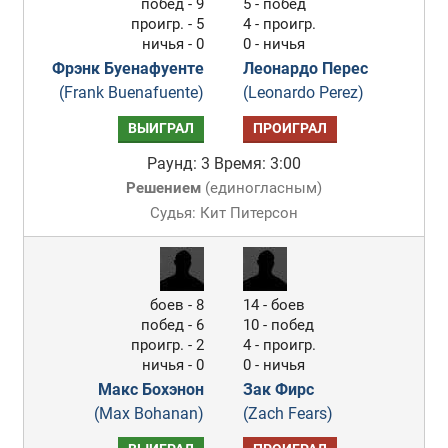
побед - 9
5 - побед
проигр. - 5
4 - проигр.
ничья - 0
0 - ничья
Фрэнк Буенафуенте
Леонардо Перес
(Frank Buenafuente)
(Leonardo Perez)
ВЫИГРАЛ
ПРОИГРАЛ
Раунд: 3
Время: 3:00
Решением
(
единогласным
)
Судья: Кит Питерсон
боев - 8
14 - боев
побед - 6
10 - побед
проигр. - 2
4 - проигр.
ничья - 0
0 - ничья
Макс Бохэнон
Зак Фирс
(Max Bohanan)
(Zach Fears)