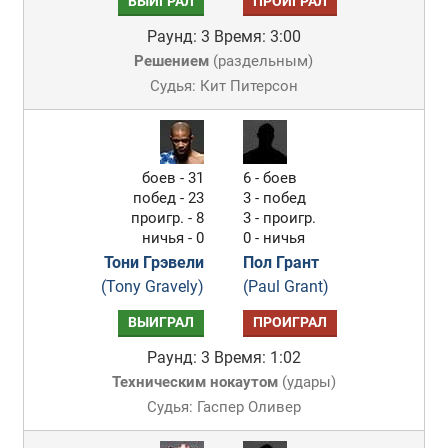
ВЫИГРАЛ
ПРОИГРАЛ
Раунд: 3
Время: 3:00
Решением
(
раздельным
)
Судья: Кит Питерсон
боев - 31
6 - боев
побед - 23
3 - побед
проигр. - 8
3 - проигр.
ничья - 0
0 - ничья
Тони Грэвели
Пол Грант
(Tony Gravely)
(Paul Grant)
ВЫИГРАЛ
ПРОИГРАЛ
Раунд: 3
Время: 1:02
Техническим нокаутом
(
удары
)
Судья: Гаспер Оливер