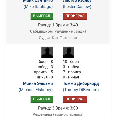
Майк Сантьяго
Лестер Кэслоу
(Mike Santiago)
(Lester Caslow)
ВЫИГРАЛ
ПРОИГРАЛ
Раунд: 1
Время: 3:40
Сабмишном
(
удушение сзади
)
Судья: Кит Питерсон
боев - 8
10 - боев
побед - 3
3 - побед
проигр. - 5
7 - проигр.
ничья - 0
0 - ничья
Майкл Элшэми
Томми Дибернард
(Michael Elshamy)
(Tommy DiBernard)
ВЫИГРАЛ
ПРОИГРАЛ
Раунд: 3
Время: 3:00
Решением
(
единогласным
)