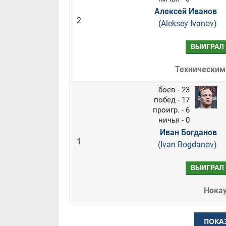
Алексей Иванов
2
(Aleksey Ivanov)
ВЫИГРАЛ
Техническим
боев - 23
побед - 17
проигр. - 6
ничья - 0
Иван Богданов
1
(Ivan Bogdanov)
ВЫИГРАЛ
Нока
ПОКА