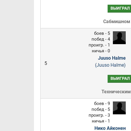
ВЫИГРАЛ
Сабмишном
боев - 5
побед - 4
проигр. - 1
ничья - 0
Juuso Halme
5
(Juuso Halme)
ВЫИГРАЛ
Техническим
боев - 9
побед - 5
проигр. - 3
ничья - 1
Нико Айконен