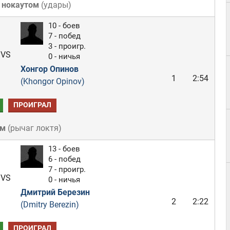
 нокаутом
(
удары
)
10 - боев
7 - побед
3 - проигр.
VS
0 - ничья
Хонгор Опинов
1
2:54
(Khongor Opinov)
ПРОИГРАЛ
ом
(
рычаг локтя
)
13 - боев
6 - побед
7 - проигр.
VS
0 - ничья
Дмитрий Березин
2
2:22
(Dmitry Berezin)
ПРОИГРАЛ