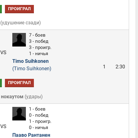
ПРОИГРАЛ
(
удушение сзади
)
7 - боев
3 - побед
3 - проигр.
VS
1 - ничья
Timo Suihkonen
1
2:30
(Timo Suihkonen)
ПРОИГРАЛ
 нокаутом
(
удары
)
1 - боев
0 - побед
1 - проигр.
VS
0 - ничья
Пааво Рантанен