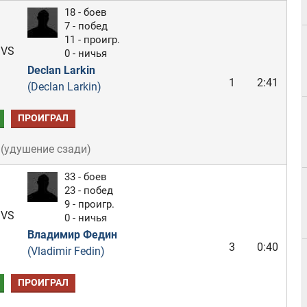
18 - боев
7 - побед
11 - проигр.
VS
0 - ничья
Declan Larkin
1
2:41
(Declan Larkin)
ПРОИГРАЛ
(
удушение сзади
)
33 - боев
23 - побед
9 - проигр.
VS
0 - ничья
Владимир Федин
3
0:40
(Vladimir Fedin)
ПРОИГРАЛ