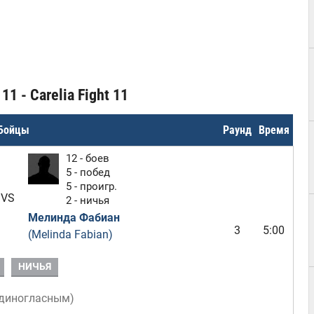
1 - Carelia Fight 11
Бойцы
Раунд
Время
12 - боев
5 - побед
5 - проигр.
VS
2 - ничья
Мелинда Фабиан
3
5:00
(Melinda Fabian)
НИЧЬЯ
диногласным
)