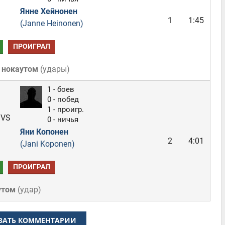
Янне Хейнонен
1
1:45
(Janne Heinonen)
ПРОИГРАЛ
 нокаутом
(
удары
)
1 - боев
0 - побед
1 - проигр.
VS
0 - ничья
Яни Копонен
2
4:01
(Jani Koponen)
ПРОИГРАЛ
утом
(
удар
)
ЗАТЬ КОММЕНТАРИИ