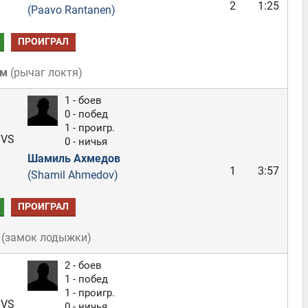
2
1:25
(Paavo Rantanen)
ПРОИГРАЛ
ом
(
рычаг локтя
)
1 - боев
0 - побед
1 - проигр.
VS
0 - ничья
Шамиль Ахмедов
1
3:57
(Shamil Ahmedov)
ПРОИГРАЛ
(
замок лодыжки
)
2 - боев
1 - побед
1 - проигр.
VS
0 - ничья