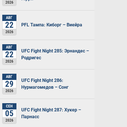
2026
АВГ
22
PFL Тампа: Киборг – Виейра
2026
АВГ
UFC Fight Night 285: Эрнандес –
22
Родригес
2026
АВГ
UFC Fight Night 286:
29
Нурмагомедов – Сонг
2026
СЕН
UFC Fight Night 287: Хукер –
05
Парнасс
2026