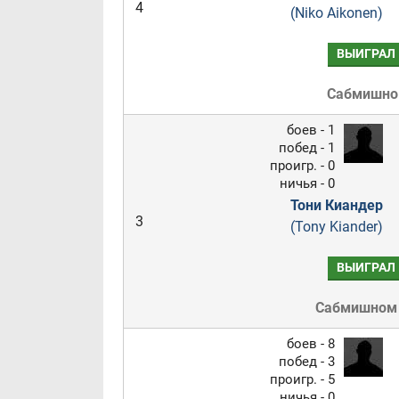
4
(Niko Aikonen)
ВЫИГРАЛ
Сабмишн
боев - 1
побед - 1
проигр. - 0
ничья - 0
Тони Киандер
3
(Tony Kiander)
ВЫИГРАЛ
Сабмишном
боев - 8
побед - 3
проигр. - 5
ничья - 0