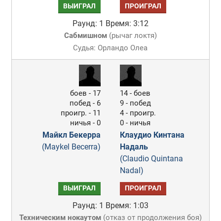
ВЫИГРАЛ
ПРОИГРАЛ
Раунд: 1
Время: 3:12
Сабмишном
(
рычаг локтя
)
Судья: Орландо Олеа
боев - 17
14 - боев
побед - 6
9 - побед
проигр. - 11
4 - проигр.
ничья - 0
0 - ничья
Майкл Бекерра
Клаудио Кинтана
(Maykel Becerra)
Надаль
(Claudio Quintana
Nadal)
ВЫИГРАЛ
ПРОИГРАЛ
Раунд: 1
Время: 1:03
Техническим нокаутом
(
отказ от продолжения боя
)