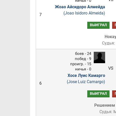
ничья - 0
Жоао Айсидоро Алмейда
(Joao Isidoro Almeida)
7
ВЫИГРАЛ
Нока
Судья:
боев - 24
побед - 9
проигр. - 15
VS
ничья - 0
Хосе Луис Камарго
(Jose Luiz Camargo)
6
ВЫИГРАЛ
Решением
Судья: 