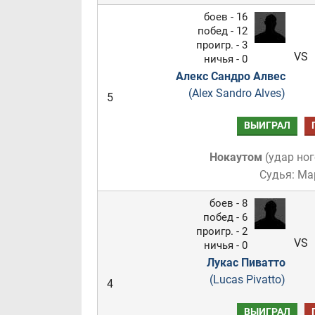
боев - 16
побед - 12
проигр. - 3
VS
ничья - 0
Алекс Сандро Алвес
(Alex Sandro Alves)
5
ВЫИГРАЛ
Нокаутом
(
удар ног
Судья: Ма
боев - 8
побед - 6
проигр. - 2
VS
ничья - 0
Лукас Пиватто
(Lucas Pivatto)
4
ВЫИГРАЛ