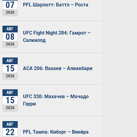
07
PFL Шарлотт: Баттл – Роста
2026
АВГ
UFC Fight Night 284: Гамрот –
08
Салкиллд
2026
АВГ
15
ACA 206: Вахаев – Алиакбари
2026
АВГ
UFC 330: Махачев – Мачадо
15
Гэрри
2026
АВГ
22
PFL Тампа: Киборг – Виейра