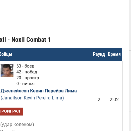
ii - Noxii Combat 1
Бойцы
Раунд
Время
63 - боев
42 - побед
20 - проигр.
0 - ничья
Дженейлсон Кевин Перейра Лима
(Janailson Kevin Pereira Lima)
2
2:02
ПРОИГРАЛ
(
удар коленом
)