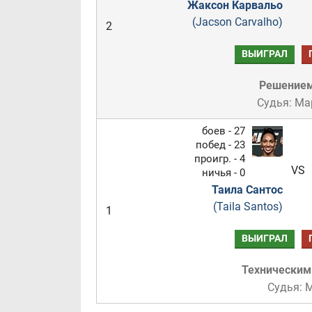
Жаксон Карвальо
(Jacson Carvalho)
2
ВЫИГРАЛ
Решение
Судья: Ма
боев - 27
побед - 23
проигр. - 4
VS
ничья - 0
Таила Сантос
(Taila Santos)
1
ВЫИГРАЛ
Техническим
Судья: 