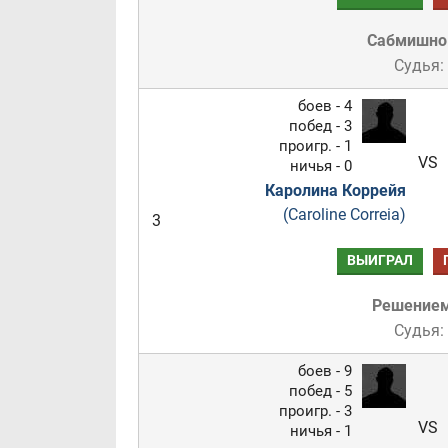
Сабмишн
Судья:
боев - 4
побед - 3
проигр. - 1
VS
ничья - 0
Каролина Коррейя
(Caroline Correia)
3
ВЫИГРАЛ
Решение
Судья:
боев - 9
побед - 5
проигр. - 3
VS
ничья - 1