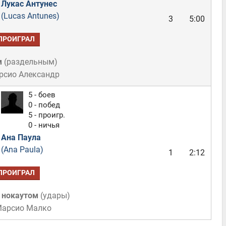
Лукас Антунес
(Lucas Antunes)
3
5:00
ПРОИГРАЛ
м
(
раздельным
)
рсио Александр
5 - боев
0 - побед
5 - проигр.
0 - ничья
Ана Паула
(Ana Paula)
1
2:12
ПРОИГРАЛ
 нокаутом
(
удары
)
Марсио Малко