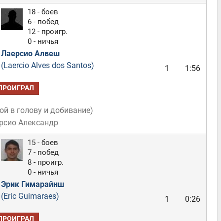
18 - боев
6 - побед
12 - проигр.
0 - ничья
Лаерсио Алвеш
(Laercio Alves dos Santos)
1
1:56
ПРОИГРАЛ
ой в голову и добивание
)
рсио Александр
15 - боев
7 - побед
8 - проигр.
0 - ничья
Эрик Гимарайнш
(Eric Guimaraes)
1
0:26
ПРОИГРАЛ