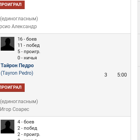
ПРОИГРАЛ
(
единогласным
)
рсио Александр
16 - боев
11 - побед
5 - проигр.
0 - ничья
Тайрон Педро
(Tayron Pedro)
3
5:00
ПРОИГРАЛ
(
единогласным
)
 Игор Соарес
4 - боев
2 - побед
2 - проигр.