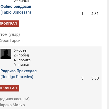
0 - ничья
Фабио Бондесан
(Fabio Bondesan)
1
4:31
ПРОИГРАЛ
утом
(
удар
)
 Эрон Гарсия
6 - боев
2 - побед
4 - проигр.
0 - ничья
Родриго Пракседес
(Rodrigo Praxedes)
3
5:00
ПРОИГРАЛ
(
единогласным
)
Марсио Малко