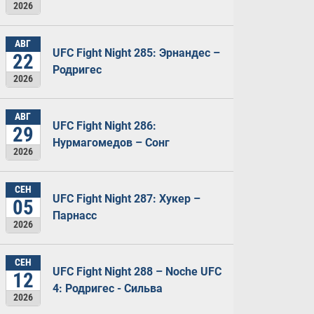
2026
АВГ
UFC Fight Night 285: Эрнандес –
22
Родригес
2026
АВГ
UFC Fight Night 286:
29
Нурмагомедов – Сонг
2026
СЕН
UFC Fight Night 287: Хукер –
05
Парнасс
2026
СЕН
UFC Fight Night 288 – Noche UFC
12
4: Родригес - Сильва
2026