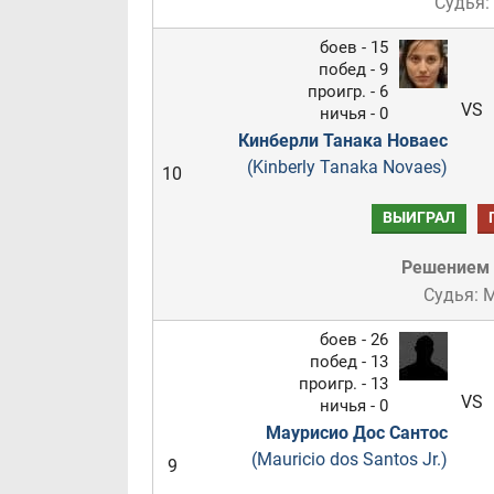
Судья:
боев - 15
побед - 9
проигр. - 6
VS
ничья - 0
Кинберли Танака Новаес
(Kinberly Tanaka Novaes)
10
ВЫИГРАЛ
Решением
Судья: 
боев - 26
побед - 13
проигр. - 13
VS
ничья - 0
Маурисио Дос Сантос
(Mauricio dos Santos Jr.)
9