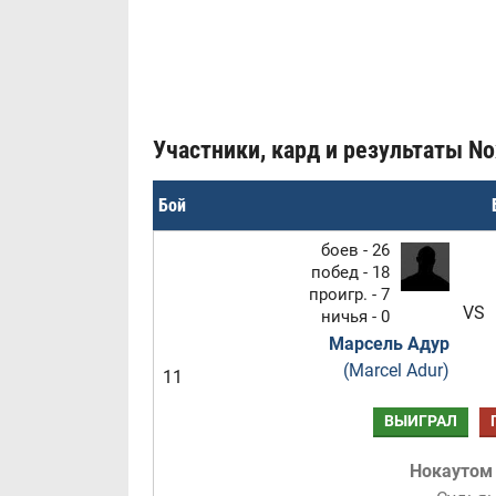
Участники, кард и результаты Nox
Бой
боев - 26
побед - 18
проигр. - 7
VS
ничья - 0
Марсель Адур
(Marcel Adur)
11
ВЫИГРАЛ
Нокаутом