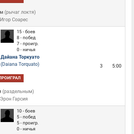
ом
(
рычаг локтя
)
 Игор Соарес
15 - боев
8 - побед
7 - проигр.
0 - ничья
Дайана Торкуато
(Daiana Torquato)
3
5:00
ПРОИГРАЛ
м
(
раздельным
)
 Эрон Гарсия
10 - боев
5 - побед
5 - проигр.
0 - ничья