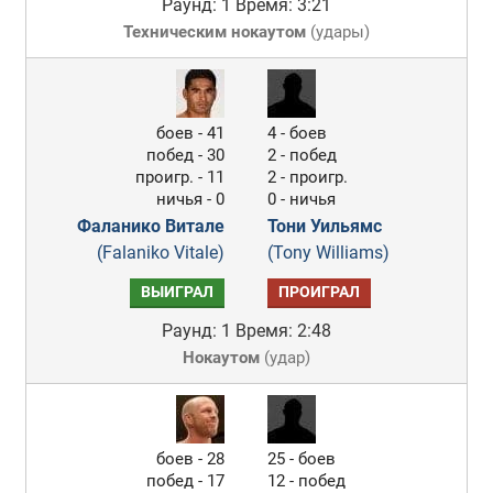
Раунд: 1
Время: 3:21
Техническим нокаутом
(
удары
)
боев - 41
4 - боев
побед - 30
2 - побед
проигр. - 11
2 - проигр.
ничья - 0
0 - ничья
Фаланико Витале
Тони Уильямс
(Falaniko Vitale)
(Tony Williams)
ВЫИГРАЛ
ПРОИГРАЛ
Раунд: 1
Время: 2:48
Нокаутом
(
удар
)
боев - 28
25 - боев
побед - 17
12 - побед