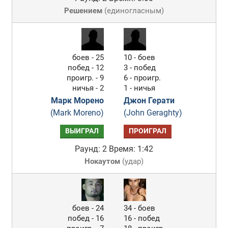
Решением
(
единогласным
)
боев - 25
10 - боев
побед - 12
3 - побед
проигр. - 9
6 - проигр.
ничья - 2
1 - ничья
Марк Морено
Джон Герати
(Mark Moreno)
(John Geraghty)
ВЫИГРАЛ
ПРОИГРАЛ
Раунд: 2
Время: 1:42
Нокаутом
(
удар
)
боев - 24
34 - боев
побед - 16
16 - побед