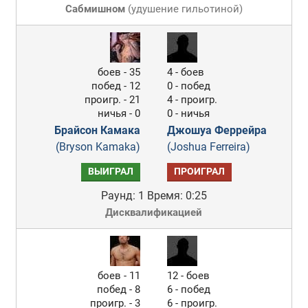
Сабмишном
(
удушение гильотиной
)
боев - 35
4 - боев
побед - 12
0 - побед
проигр. - 21
4 - проигр.
ничья - 0
0 - ничья
Брайсон Камака
Джошуа Феррейра
(Bryson Kamaka)
(Joshua Ferreira)
ВЫИГРАЛ
ПРОИГРАЛ
Раунд: 1
Время: 0:25
Дисквалификацией
боев - 11
12 - боев
побед - 8
6 - побед
проигр. - 3
6 - проигр.