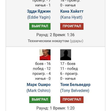
проигр. - 7
18 - проигр.
ничья - 1
0 - ничья
Эдди Яджин
Кана Хайатт
(Eddie Yagin)
(Kana Hyatt)
ВЫИГРАЛ
ПРОИГРАЛ
Раунд: 2
Время: 1:36
Техническим нокаутом
(
удары
)
боев - 16
17 - боев
побед - 12
11 - побед
проигр. - 4
6 - проигр.
ничья - 0
0 - ничья
Марк Оширо
Тони Бельведер
(Mark Oshiro)
(Tony Belvedere)
ВЫИГРАЛ
ПРОИГРАЛ
Раунд: 1
Время: 1:20