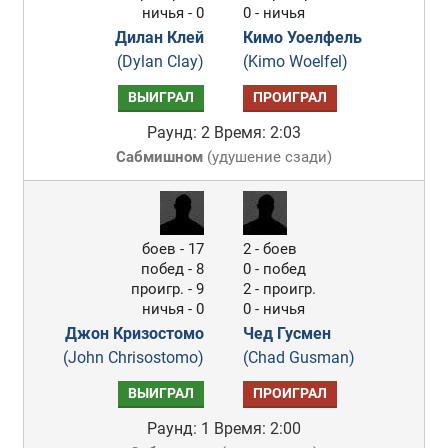
ничья - 0
0 - ничья
Дилан Клей
Кимо Уоелфель
(Dylan Clay)
(Kimo Woelfel)
ВЫИГРАЛ
ПРОИГРАЛ
Раунд: 2
Время: 2:03
Сабмишном
(
удушение сзади
)
боев - 17
2 - боев
побед - 8
0 - побед
проигр. - 9
2 - проигр.
ничья - 0
0 - ничья
Джон Кризостомо
Чед Гусмен
(John Chrisostomo)
(Chad Gusman)
ВЫИГРАЛ
ПРОИГРАЛ
Раунд: 1
Время: 2:00