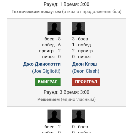
Раунд: 1
Время: 3:00
Техническим нокаутом
(
отказ от продолжения боя
)
боев - 8
3 - боев
побед - 6
1 - побед
проигр. - 2
2 - проигр.
ничья - 0
0 - ничья
Джо Джиолотти
Деон Клэш
(Joe Gigliotti)
(Deon Clash)
ВЫИГРАЛ
ПРОИГРАЛ
Раунд: 3
Время: 3:00
Решением
(
единогласным
)
боев - 2
0 - боев
побед - 0
0 - побед