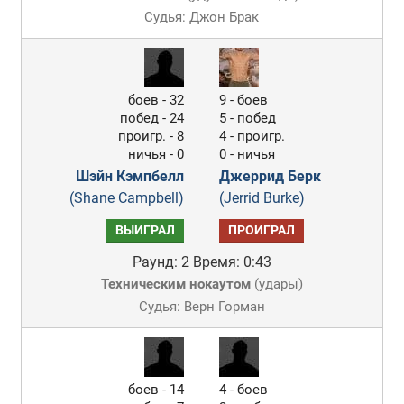
Судья: Джон Брак
боев - 32
9 - боев
побед - 24
5 - побед
проигр. - 8
4 - проигр.
ничья - 0
0 - ничья
Шэйн Кэмпбелл
Джеррид Берк
(Shane Campbell)
(Jerrid Burke)
ВЫИГРАЛ
ПРОИГРАЛ
Раунд: 2
Время: 0:43
Техническим нокаутом
(
удары
)
Судья: Верн Горман
боев - 14
4 - боев