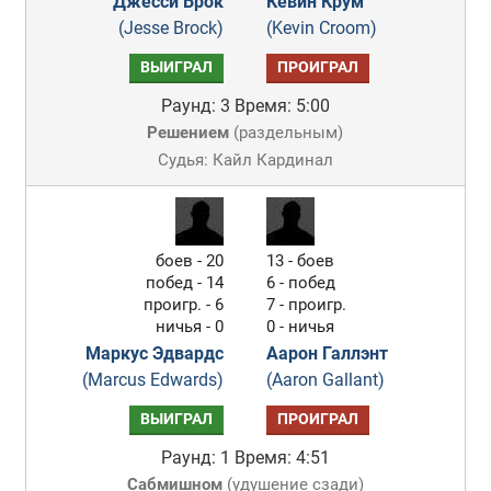
Джесси Брок
Кевин Крум
(Jesse Brock)
(Kevin Croom)
ВЫИГРАЛ
ПРОИГРАЛ
Раунд: 3
Время: 5:00
Решением
(
раздельным
)
Судья: Кайл Кардинал
боев - 20
13 - боев
побед - 14
6 - побед
проигр. - 6
7 - проигр.
ничья - 0
0 - ничья
Маркус Эдвардс
Аарон Галлэнт
(Marcus Edwards)
(Aaron Gallant)
ВЫИГРАЛ
ПРОИГРАЛ
Раунд: 1
Время: 4:51
Сабмишном
(
удушение сзади
)