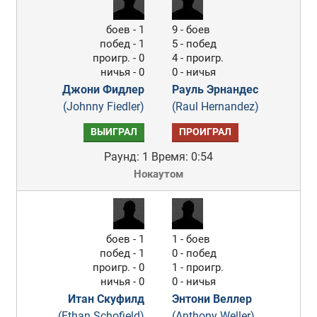
боев - 1
9 - боев
побед - 1
5 - побед
проигр. - 0
4 - проигр.
ничья - 0
0 - ничья
Джони Фидлер
Рауль Эрнандес
(Johnny Fiedler)
(Raul Hernandez)
ВЫИГРАЛ
ПРОИГРАЛ
Раунд: 1
Время: 0:54
Нокаутом
боев - 1
1 - боев
побед - 1
0 - побед
проигр. - 0
1 - проигр.
ничья - 0
0 - ничья
Итан Скуфилд
Энтони Веллер
(Ethan Schofield)
(Anthony Weller)