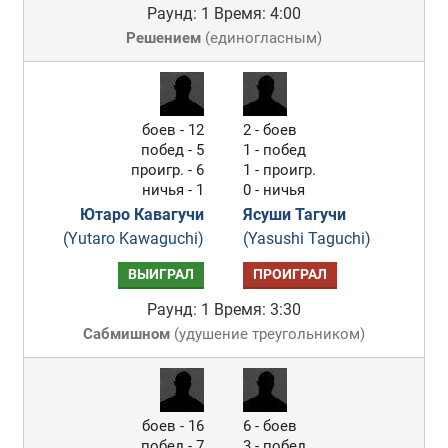
Раунд: 1
Время: 4:00
Решением
(
единогласным
)
боев - 12
2 - боев
побед - 5
1 - побед
проигр. - 6
1 - проигр.
ничья - 1
0 - ничья
Ютаро Кавагучи
Ясуши Тагучи
(Yutaro Kawaguchi)
(Yasushi Taguchi)
ВЫИГРАЛ
ПРОИГРАЛ
Раунд: 1
Время: 3:30
Сабмишном
(
удушение треугольником
)
боев - 16
6 - боев
побед - 7
3 - побед