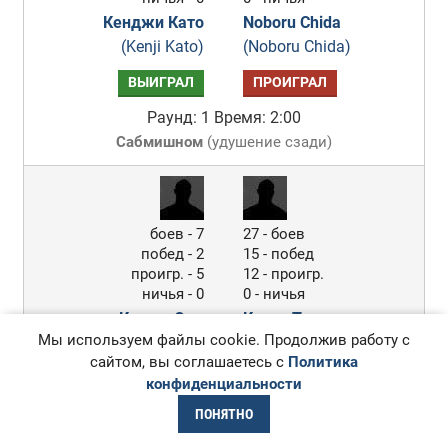
Кенджи Като
Noboru Chida
(Kenji Kato)
(Noboru Chida)
ВЫИГРАЛ
ПРОИГРАЛ
Раунд: 1
Время: 2:00
Сабмишном
(
удушение сзади
)
боев - 7
27 - боев
побед - 2
15 - побед
проигр. - 5
12 - проигр.
ничья - 0
0 - ничья
Коджи Ода
Кента Такизава
Мы используем файлы cookie. Продолжив работу с
(Koji Oda)
(Kenta Takizawa)
сайтом, вы соглашаетесь с
Политика
ВЫИГРАЛ
ПРОИГРАЛ
конфиденциальности
Раунд: 1
Время: 2:25
ПОНЯТНО
Сабмишном
(
удушение треугольником и рычаг локтя
)