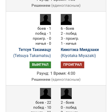
Решением
(
единогласным
)
боев - 1
6 - боев
побед - 1
2 - побед
проигр. - 0
3 - проигр.
ничья - 0
1 - ничья
Тетсуя Такамацу
Кииотэка Миядзаки
(Tetsuya Takamatsu)
(Kiyotaka Miyazaki)
ВЫИГРАЛ
ПРОИГРАЛ
Раунд: 1
Время: 4:00
Решением
(
единогласным
)
боев - 22
2 - боев
побед - 10
0 - побед