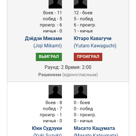
боев - 11
12 - боев
побед - 5
5 - побед
проигр. - 6
6 - проигр.
ничья - 0
1 - ничья
Дзёдзи Миками
Ютаро Кавагучи
(Joji Mikami)
(Yutaro Kawaguchi)
ВЫИГРАЛ
ПРОИГРАЛ
Раунд: 2
Время: 2:00
Решением
(
единогласным
)
боев - 8
0 - боев
побед - 7
0 - побед
проигр. - 1
0 - проигр.
ничья - 0
0 - ничья
Юки Судзуки
Масато Кацумата
(Yuki Suzuki)
(Masato Katsumata)