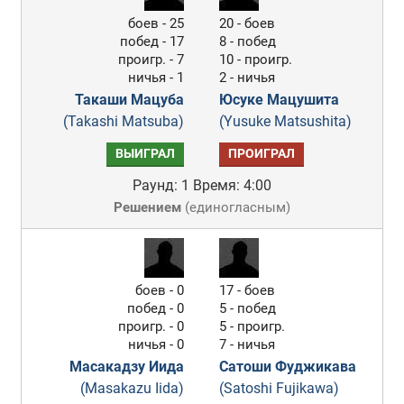
боев - 25
20 - боев
побед - 17
8 - побед
проигр. - 7
10 - проигр.
ничья - 1
2 - ничья
Такаши Мацуба
Юсуке Мацушита
(Takashi Matsuba)
(Yusuke Matsushita)
ВЫИГРАЛ
ПРОИГРАЛ
Раунд: 1
Время: 4:00
Решением
(
единогласным
)
боев - 0
17 - боев
побед - 0
5 - побед
проигр. - 0
5 - проигр.
ничья - 0
7 - ничья
Масакадзу Иида
Сатоши Фуджикава
(Masakazu Iida)
(Satoshi Fujikawa)