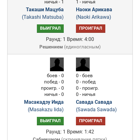
ничья - 1
1 - ничья
Такаши Мацуба
Наоки Арикава
(Takashi Matsuba)
(Naoki Arikawa)
ВЫИГРАЛ
ПРОИГРАЛ
Раунд: 1
Время: 4:00
Решением
(
единогласным
)
боев - 0
0 - боев
побед - 0
0 - побед
проигр. - 0
0 - проигр.
ничья - 0
0 - ничья
Масакадзу Иида
Савада Савада
(Masakazu Iida)
(Sawada Sawada)
ВЫИГРАЛ
ПРОИГРАЛ
Раунд: 1
Время: 1:42
Сабмишном
(
скручивание пятки
)