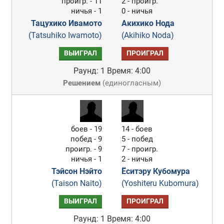
проигр. - 11
2 - проигр.
ничья - 1
0 - ничья
Тацухико Ивамото
Акихико Нода
(Tatsuhiko Iwamoto)
(Akihiko Noda)
ВЫИГРАЛ
ПРОИГРАЛ
Раунд: 1
Время: 4:00
Решением
(
единогласным
)
боев - 19
14 - боев
побед - 9
5 - побед
проигр. - 9
7 - проигр.
ничья - 1
2 - ничья
Тэйсон Нэйто
Ёситэру Кубомура
(Taison Naito)
(Yoshiteru Kubomura)
ВЫИГРАЛ
ПРОИГРАЛ
Раунд: 1
Время: 4:00