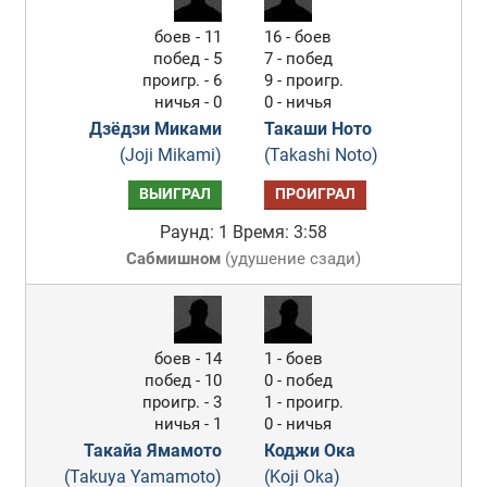
боев - 11
16 - боев
побед - 5
7 - побед
проигр. - 6
9 - проигр.
ничья - 0
0 - ничья
Дзёдзи Миками
Такаши Ното
(Joji Mikami)
(Takashi Noto)
ВЫИГРАЛ
ПРОИГРАЛ
Раунд: 1
Время: 3:58
Сабмишном
(
удушение сзади
)
боев - 14
1 - боев
побед - 10
0 - побед
проигр. - 3
1 - проигр.
ничья - 1
0 - ничья
Такайа Ямамото
Коджи Ока
(Takuya Yamamoto)
(Koji Oka)