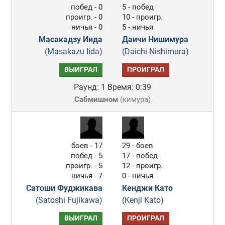
побед - 0
5 - побед
проигр. - 0
10 - проигр.
ничья - 0
5 - ничья
Масакадзу Иида
Даичи Нишимура
(Masakazu Iida)
(Daichi Nishimura)
ВЫИГРАЛ
ПРОИГРАЛ
Раунд: 1
Время: 0:39
Сабмишном
(
кимура
)
боев - 17
29 - боев
побед - 5
17 - побед
проигр. - 5
12 - проигр.
ничья - 7
0 - ничья
Сатоши Фуджикава
Кенджи Като
(Satoshi Fujikawa)
(Kenji Kato)
ВЫИГРАЛ
ПРОИГРАЛ