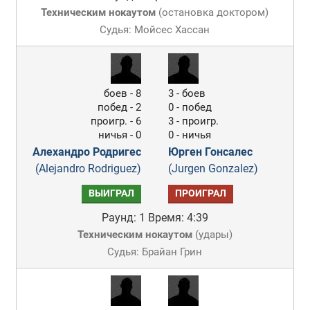
Техническим нокаутом
(
остановка доктором
)
Судья: Мойсес Хассан
боев - 8
3 - боев
побед - 2
0 - побед
проигр. - 6
3 - проигр.
ничья - 0
0 - ничья
Алехандро Родригес
Юрген Гонсалес
(Alejandro Rodriguez)
(Jurgen Gonzalez)
ВЫИГРАЛ
ПРОИГРАЛ
Раунд: 1
Время: 4:39
Техническим нокаутом
(
удары
)
Судья: Брайан Грин