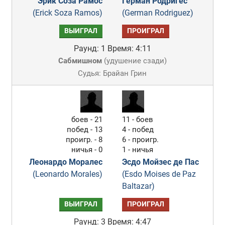
Эрик Соза Рамос
Герман Родригес
(Erick Soza Ramos)
(German Rodriguez)
ВЫИГРАЛ
ПРОИГРАЛ
Раунд: 1
Время: 4:11
Сабмишном
(
удушение сзади
)
Судья: Брайан Грин
боев - 21
11 - боев
побед - 13
4 - побед
проигр. - 8
6 - проигр.
ничья - 0
1 - ничья
Леонардо Моралес
Эсдо Мойзес де Пас
(Leonardo Morales)
(Esdo Moises de Paz
Baltazar)
ВЫИГРАЛ
ПРОИГРАЛ
Раунд: 3
Время: 4:47