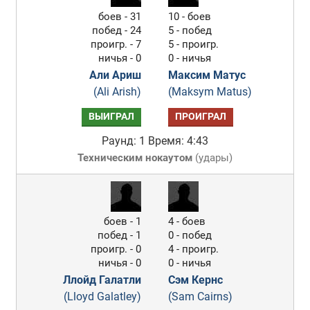
боев - 31
10 - боев
побед - 24
5 - побед
проигр. - 7
5 - проигр.
ничья - 0
0 - ничья
Али Ариш
Максим Матус
(Ali Arish)
(Maksym Matus)
ВЫИГРАЛ
ПРОИГРАЛ
Раунд: 1
Время: 4:43
Техническим нокаутом
(
удары
)
боев - 1
4 - боев
побед - 1
0 - побед
проигр. - 0
4 - проигр.
ничья - 0
0 - ничья
Ллойд Галатли
Сэм Кернс
(Lloyd Galatley)
(Sam Cairns)