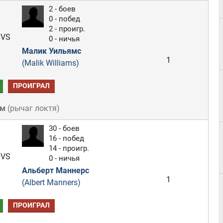
2 - боев
0 - побед
2 - проигр.
VS
0 - ничья
Малик Уильямс
1
(Malik Williams)
ПРОИГРАЛ
ом
(
рычаг локтя
)
30 - боев
16 - побед
14 - проигр.
VS
0 - ничья
Альберт Маннерс
1
(Albert Manners)
ПРОИГРАЛ