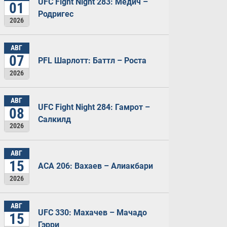
UFC Fight Night 283: Медич –
01
Родригес
2026
АВГ
07
PFL Шарлотт: Баттл – Роста
2026
АВГ
UFC Fight Night 284: Гамрот –
08
Салкилд
2026
АВГ
15
ACA 206: Вахаев – Алиакбари
2026
АВГ
UFC 330: Махачев – Мачадо
15
Гэрри