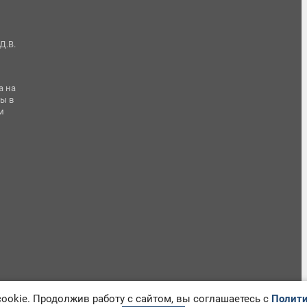
Д.В.
а на
ы в
м
okie. Продолжив работу с сайтом, вы соглашаетесь с
Полити