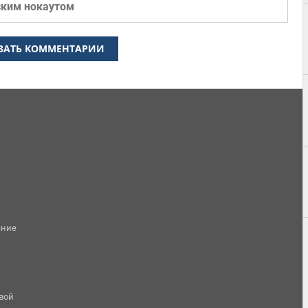
ским нокаутом
ЗАТЬ КОММЕНТАРИИ
ание
овой