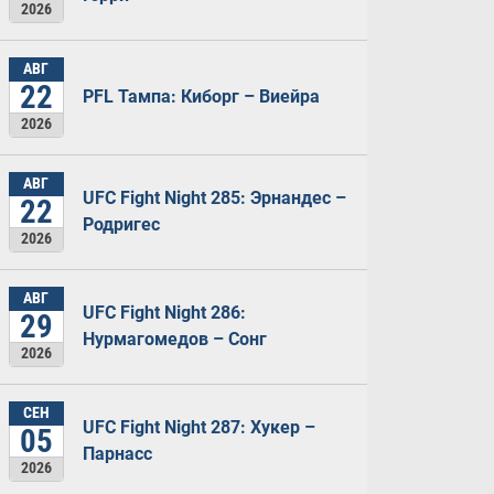
2026
АВГ
22
PFL Тампа: Киборг – Виейра
2026
АВГ
UFC Fight Night 285: Эрнандес –
22
Родригес
2026
АВГ
UFC Fight Night 286:
29
Нурмагомедов – Сонг
2026
СЕН
UFC Fight Night 287: Хукер –
05
Парнасс
2026