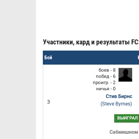
Участники, кард и результаты FCS
Бой
боев - 8
побед - 6
проигр. - 2
ничья - 0
Стив Бирнс
3
(Steve Byrnes)
ВЫИГРАЛ
Сабмишном