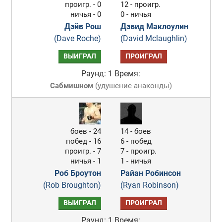
проигр. - 0
12 - проигр.
ничья - 0
0 - ничья
Дэйв Рош
Дэвид Маклоулин
(Dave Roche)
(David Mclaughlin)
ВЫИГРАЛ
ПРОИГРАЛ
Раунд: 1
Время:
Сабмишном
(
удушение анаконды
)
боев - 24
14 - боев
побед - 16
6 - побед
проигр. - 7
7 - проигр.
ничья - 1
1 - ничья
Роб Броутон
Райан Робинсон
(Rob Broughton)
(Ryan Robinson)
ВЫИГРАЛ
ПРОИГРАЛ
Раунд: 1
Время: