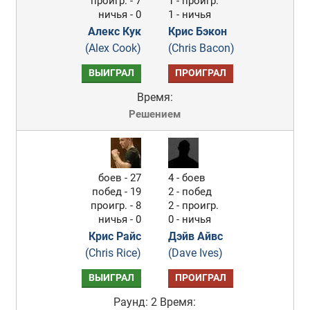
проигр. - 7
1 - проигр.
ничья - 0
1 - ничья
Алекс Кук
Крис Бэкон
(Alex Cook)
(Chris Bacon)
ВЫИГРАЛ
ПРОИГРАЛ
Время:
Решением
боев - 27
4 - боев
побед - 19
2 - побед
проигр. - 8
2 - проигр.
ничья - 0
0 - ничья
Крис Райс
Дэйв Айвс
(Chris Rice)
(Dave Ives)
ВЫИГРАЛ
ПРОИГРАЛ
Раунд: 2
Время: