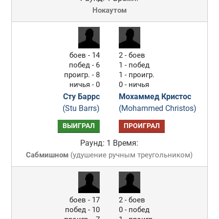
Нокаутом
боев - 14
2 - боев
побед - 6
1 - побед
проигр. - 8
1 - проигр.
ничья - 0
0 - ничья
Сту Баррс
Мохаммед Кристос
(Stu Barrs)
(Mohammed Christos)
ВЫИГРАЛ
ПРОИГРАЛ
Раунд: 1
Время:
Сабмишном
(
удушение ручным треугольником
)
боев - 17
2 - боев
побед - 10
0 - побед