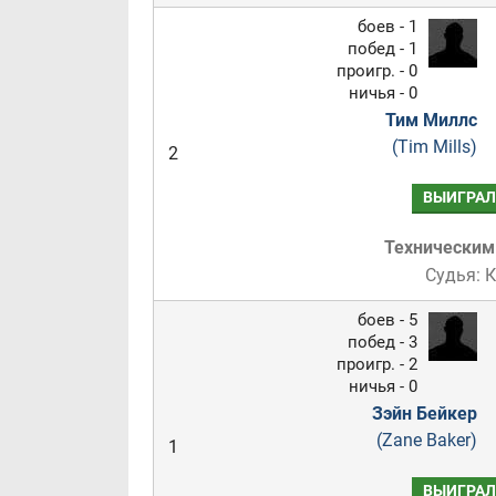
боев - 1
побед - 1
проигр. - 0
ничья - 0
Тим Миллс
(Tim Mills)
2
ВЫИГРАЛ
Техническим
Судья: 
боев - 5
побед - 3
проигр. - 2
ничья - 0
Зэйн Бейкер
(Zane Baker)
1
ВЫИГРАЛ