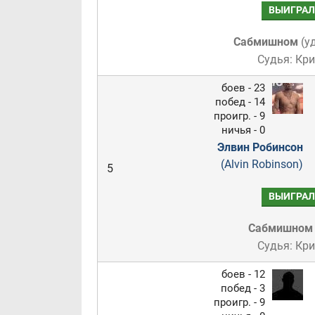
ВЫИГРАЛ
Сабмишном
(
у
Судья: Кр
боев - 23
побед - 14
проигр. - 9
ничья - 0
Элвин Робинсон
(Alvin Robinson)
5
ВЫИГРАЛ
Сабмишном
Судья: Кр
боев - 12
побед - 3
проигр. - 9