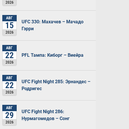
2026
АВГ
UFC 330: Махачев – Мачадо
15
Гэрри
2026
АВГ
22
PFL Тампа: Киборг – Виейра
2026
АВГ
UFC Fight Night 285: Эрнандес –
22
Родригес
2026
АВГ
UFC Fight Night 286:
29
Нурмагомедов – Сонг
2026