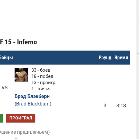
 15 - Inferno
Бойцы
Раунд
Время
33 - боев
18 - побед
13 - проигр.
VS
1 - ничья
Брэд Блэкберн
(Brad Blackburn)
3
3:18
ПРОИГРАЛ
ушение предплечьем
)