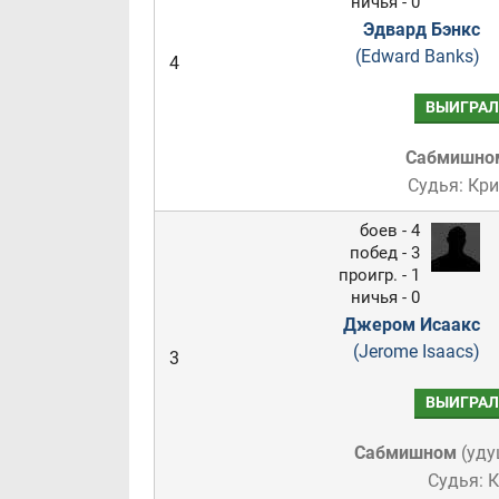
ничья - 0
Эдвард Бэнкс
(Edward Banks)
4
ВЫИГРАЛ
Сабмишно
Судья: Кр
боев - 4
побед - 3
проигр. - 1
ничья - 0
Джером Исаакс
(Jerome Isaacs)
3
ВЫИГРАЛ
Сабмишном
(
уду
Судья: 