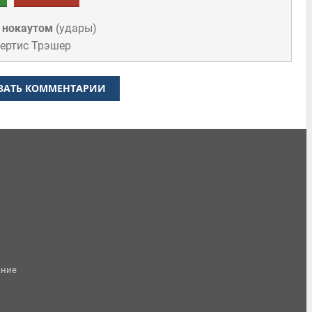
 нокаутом
(
удары
)
Кертис Трэшер
ЗАТЬ КОММЕНТАРИИ
ание