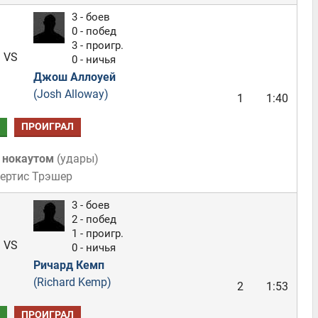
3 - боев
0 - побед
3 - проигр.
VS
0 - ничья
Джош Аллоуей
(Josh Alloway)
1
1:40
ПРОИГРАЛ
 нокаутом
(
удары
)
Кертис Трэшер
3 - боев
2 - побед
1 - проигр.
VS
0 - ничья
Ричард Кемп
(Richard Kemp)
2
1:53
ПРОИГРАЛ