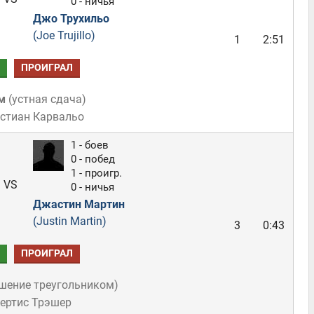
0 - ничья
Джо Трухильо
(Joe Trujillo)
1
2:51
ПРОИГРАЛ
м
(
устная сдача
)
истиан Карвальо
1 - боев
0 - побед
1 - проигр.
VS
0 - ничья
Джастин Мартин
(Justin Martin)
3
0:43
ПРОИГРАЛ
шение треугольником
)
Кертис Трэшер