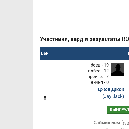
Участники, кард и результаты ROF
Бой
боев - 19
побед - 12
проигр. - 7
ничья - 0
Джей Джек
(Jay Jack)
8
ВЫИГРАЛ
Сабмишном
(
уд