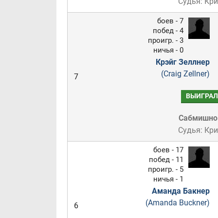
Судья: Кр
боев - 7
побед - 4
проигр. - 3
ничья - 0
Крэйг Зеллнер
(Craig Zellner)
7
ВЫИГРАЛ
Сабмишн
Судья: Кр
боев - 17
побед - 11
проигр. - 5
ничья - 1
Аманда Бакнер
(Amanda Buckner)
6