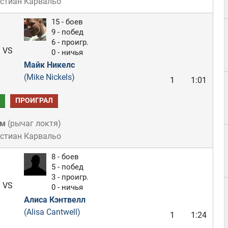
истиан Карвальо
15 - боев
9 - побед
6 - проигр.
VS
0 - ничья
Майк Никелс
(Mike Nickels)
1
1:01
ПРОИГРАЛ
ом
(
рычаг локтя
)
истиан Карвальо
8 - боев
5 - побед
3 - проигр.
VS
0 - ничья
Алиса Кэнтвелл
(Alisa Cantwell)
1
1:24