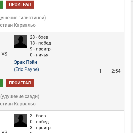
ПРОИГРАЛ
душение гильотиной
)
истиан Карвальо
28 - боев
18 - побед
9 - проигр.
VS
0 - ничья
Эрик Пэйн
(Eric Payne)
1
2:54
ПРОИГРАЛ
(
удушение сзади
)
истиан Карвальо
3 - боев
0 - побед
3 - проигр.
VS