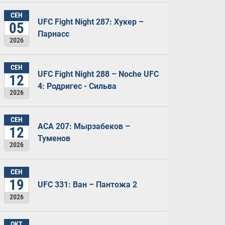
СЕН
UFC Fight Night 287: Хукер –
05
Парнасс
2026
СЕН
UFC Fight Night 288 – Noche UFC
12
4: Родригес - Сильва
2026
СЕН
ACA 207: Мырзабеков –
12
Туменов
2026
СЕН
19
UFC 331: Ван – Пантожа 2
2026
ОКТ