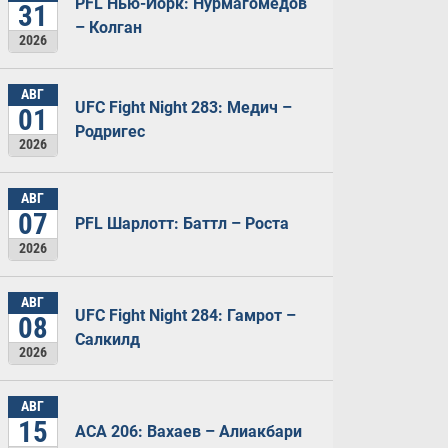
PFL Нью-Йорк: Нурмагомедов
31
– Колган
2026
АВГ
UFC Fight Night 283: Медич –
01
Родригес
2026
АВГ
07
PFL Шарлотт: Баттл – Роста
2026
АВГ
UFC Fight Night 284: Гамрот –
08
Салкилд
2026
АВГ
15
ACA 206: Вахаев – Алиакбари