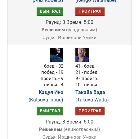
(Alex Roberts)
(Kengo Watanabe)
ВЫИГРАЛ
ПРОИГРАЛ
Раунд: 3
Время: 5:00
Решением
(
раздельным
)
Судья: Йошинори Умеки
боев - 32
41 - боев
побед - 19
21 - побед
проигр. - 9
9 - проигр.
ничья - 4
10 - ничья
Кацуя Ино
Такайа Вада
(Katsuya Inoue)
(Takuya Wada)
ВЫИГРАЛ
ПРОИГРАЛ
Раунд: 3
Время: 5:00
Решением
(
единогласным
)
Судья: Йошинори Умеки