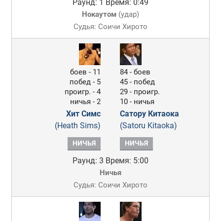
Раунд: 1
Время: 0:49
Нокаутом
(
удар
)
Судья: Соичи Хирото
боев - 11
84 - боев
побед - 5
45 - побед
проигр. - 4
29 - проигр.
ничья - 2
10 - ничья
Хит Симс
Сатору Китаока
(Heath Sims)
(Satoru Kitaoka)
НИЧЬЯ
НИЧЬЯ
Раунд: 3
Время: 5:00
Ничья
Судья: Соичи Хирото