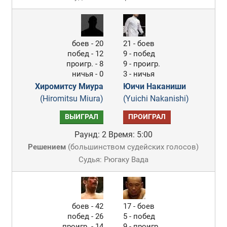
боев - 20
21 - боев
побед - 12
9 - побед
проигр. - 8
9 - проигр.
ничья - 0
3 - ничья
Хиромитсу Миура
Юичи Наканиши
(Hiromitsu Miura)
(Yuichi Nakanishi)
ВЫИГРАЛ
ПРОИГРАЛ
Раунд: 2
Время: 5:00
Решением
(
большинством судейских голосов
)
Судья: Рюгаку Вада
боев - 42
17 - боев
побед - 26
5 - побед
проигр. - 14
9 - проигр.