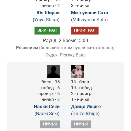
ничья - 2
3 - ничья
Юя Шираи
Митсуиоши Сато
(Yuya Shirai)
(Mitsuyoshi Sato)
ВЫИГРАЛ
ПРОИГРАЛ
Раунд: 2
Время: 5:00
Решением
(
большинством судейских голосов
)
Судья: Рюгаку Вада
боев - 15
13 - боев
побед - 6
10 - побед
проигр. - 6
2 - проигр.
ничья - 3
1 - ничья
Наоки Секи
Даицо Ишиге
(Naoki Seki)
(Daizo Ishige)
НИЧЬЯ
НИЧЬЯ