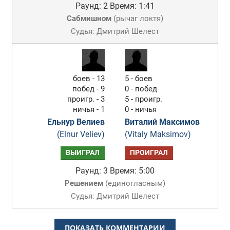
Раунд: 2
Время: 1:41
Сабмишном
(
рычаг локтя
)
Судья: Дмитрий Шелест
боев - 13
5 - боев
побед - 9
0 - побед
проигр. - 3
5 - проигр.
ничья - 1
0 - ничья
Ельнур Велиев
Виталий Максимов
(Elnur Veliev)
(Vitaly Maksimov)
ВЫИГРАЛ
ПРОИГРАЛ
Раунд: 3
Время: 5:00
Решением
(
единогласным
)
Судья: Дмитрий Шелест
ПОКАЗАТЬ КОММЕНТАРИИ