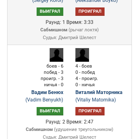
(Sergey Korol)
(Aleksander Boyko)
ВЫИГРАЛ
ПРОИГРАЛ
Раунд: 1
Время: 3:33
Сабмишном
(
рычаг локтя
)
Судья: Дмитрий Шелест
боев - 6
4 - боев
побед - 3
0 - побед
проигр. - 3
4 - проигр.
ничья - 0
0 - ничья
Вадим Бенюх
Виталий Маторника
(Vadim Benyukh)
(Vitaliy Matornika)
ВЫИГРАЛ
ПРОИГРАЛ
Раунд: 2
Время: 2:47
Сабмишном
(
удушение треугольником
)
Судья: Дмитрий Шелест