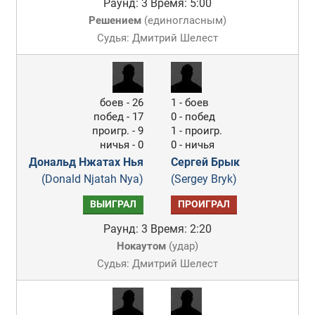
Раунд: 3
Время: 5:00
Решением
(
единогласным
)
Судья: Дмитрий Шелест
боев - 26
1 - боев
побед - 17
0 - побед
проигр. - 9
1 - проигр.
ничья - 0
0 - ничья
Дональд Нжатах Нья
Сергей Брык
(Donald Njatah Nya)
(Sergey Bryk)
ВЫИГРАЛ
ПРОИГРАЛ
Раунд: 3
Время: 2:20
Нокаутом
(
удар
)
Судья: Дмитрий Шелест