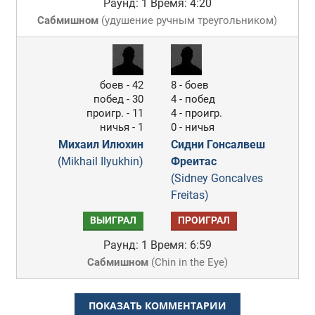
Раунд: 1
Время: 4:20
Сабмишном
(
удушение ручным треугольником
)
боев - 42
8 - боев
побед - 30
4 - побед
проигр. - 11
4 - проигр.
ничья - 1
0 - ничья
Михаил Илюхин
Сидни Гонсалвеш
(Mikhail Ilyukhin)
Фреитас
(Sidney Goncalves
Freitas)
ВЫИГРАЛ
ПРОИГРАЛ
Раунд: 1
Время: 6:59
Сабмишном
(
Chin in the Eye
)
ПОКАЗАТЬ КОММЕНТАРИИ