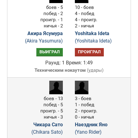
боев - 5
10 - боев
побед - 2
4 - побед
проигр. - 1
4 - проигр.
ничья - 2
2 - ничья
Акира Ясумура
Yoshitaka Ideta
(Akira Yasumura)
(Yoshitaka Ideta)
ВЫИГРАЛ
ПРОИГРАЛ
Раунд: 1
Время: 1:49
Техническим нокаутом
(
удары
)
боев - 13
3 - боев
побед - 5
1 - побед
проигр. - 5
2 - проигр.
ничья - 3
0 - ничья
Чикара Сато
Наездник Яно
(Chikara Sato)
(Yano Rider)