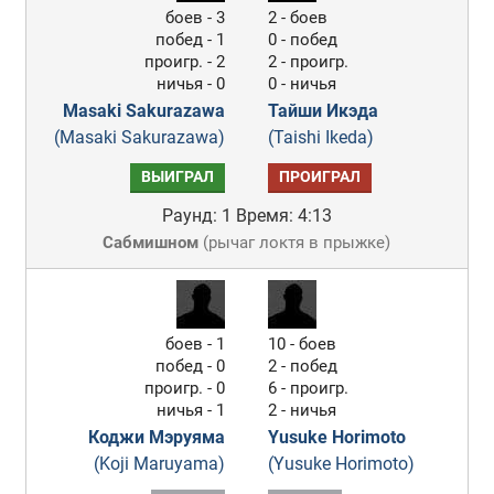
боев - 3
2 - боев
побед - 1
0 - побед
проигр. - 2
2 - проигр.
ничья - 0
0 - ничья
Masaki Sakurazawa
Тайши Икэда
(Masaki Sakurazawa)
(Taishi Ikeda)
ВЫИГРАЛ
ПРОИГРАЛ
Раунд: 1
Время: 4:13
Сабмишном
(
рычаг локтя в прыжке
)
боев - 1
10 - боев
побед - 0
2 - побед
проигр. - 0
6 - проигр.
ничья - 1
2 - ничья
Коджи Мэруяма
Yusuke Horimoto
(Koji Maruyama)
(Yusuke Horimoto)