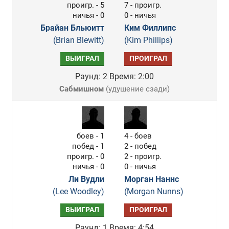
проигр. - 5
7 - проигр.
ничья - 0
0 - ничья
Брайан Бльюитт
Ким Филлипс
(Brian Blewitt)
(Kim Phillips)
ВЫИГРАЛ
ПРОИГРАЛ
Раунд: 2
Время: 2:00
Сабмишном
(
удушение сзади
)
боев - 1
4 - боев
побед - 1
2 - побед
проигр. - 0
2 - проигр.
ничья - 0
0 - ничья
Ли Вудли
Морган Наннс
(Lee Woodley)
(Morgan Nunns)
ВЫИГРАЛ
ПРОИГРАЛ
Раунд: 1
Время: 4:54