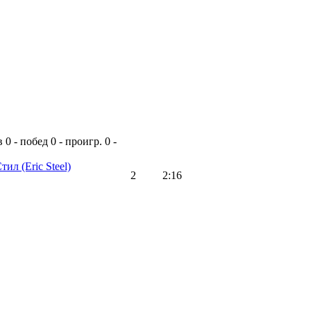
в
0 - побед
0 - проигр.
0 -
Стил
(Eric Steel)
2
2:16