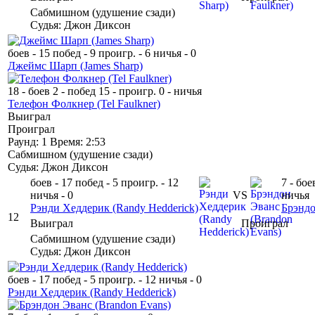
Сабмишном
(
удушение сзади
)
Судья: Джон Диксон
боев - 15
побед - 9
проигр. - 6
ничья - 0
Джеймс Шарп
(James Sharp)
18 - боев
2 - побед
15 - проигр.
0 - ничья
Телефон Фолкнер
(Tel Faulkner)
Выиграл
Проиграл
Раунд: 1
Время: 2:53
Сабмишном
(
удушение сзади
)
Судья: Джон Диксон
боев - 17
побед - 5
проигр. - 12
7 - бое
ничья - 0
VS
ничья
Рэнди Хеддерик
(Randy Hedderick)
Брэнд
12
Выиграл
Проиграл
Сабмишном
(
удушение сзади
)
Судья: Джон Диксон
боев - 17
побед - 5
проигр. - 12
ничья - 0
Рэнди Хеддерик
(Randy Hedderick)