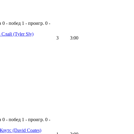
в
0 - побед
1 - проигр.
0 -
р Слай
(Tyler Sly)
3
3:00
в
0 - побед
1 - проигр.
0 -
 Коутс
(David Coates)