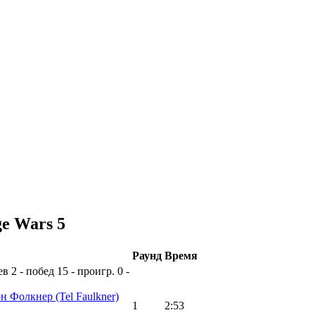
ge Wars 5
Раунд
Время
ев
2 - побед
15 - проигр.
0 -
он Фолкнер
(Tel Faulkner)
1
2:53