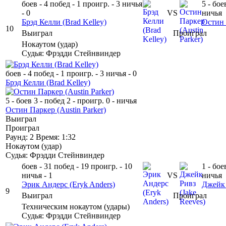
боев - 4
побед - 1
проигр. - 3
ничья
5 - бое
- 0
VS
ничья
Брэд Келли
(Brad Kelley)
Остин
10
Выиграл
Проиграл
Нокаутом
(
удар
)
Судья: Фрэдди Стейнвиндер
боев - 4
побед - 1
проигр. - 3
ничья - 0
Брэд Келли
(Brad Kelley)
5 - боев
3 - побед
2 - проигр.
0 - ничья
Остин Паркер
(Austin Parker)
Выиграл
Проиграл
Раунд: 2
Время: 1:32
Нокаутом
(
удар
)
Судья: Фрэдди Стейнвиндер
боев - 31
побед - 19
проигр. - 10
1 - бое
ничья - 1
VS
ничья
Эрик Андерс
(Eryk Anders)
Джейк
9
Выиграл
Проиграл
Техническим нокаутом
(
удары
)
Судья: Фрэдди Стейнвиндер