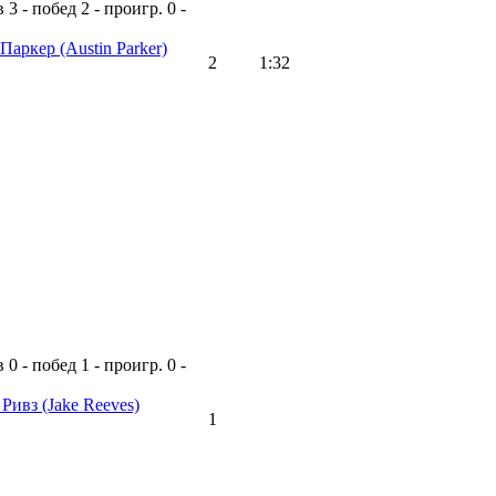
в
3 - побед
2 - проигр.
0 -
 Паркер
(Austin Parker)
2
1:32
в
0 - побед
1 - проигр.
0 -
 Ривз
(Jake Reeves)
1