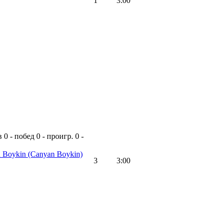
1
3:00
в
0 - побед
0 - проигр.
0 -
 Boykin
(Canyan Boykin)
3
3:00