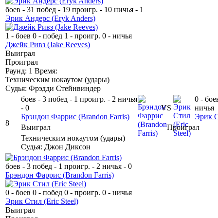
боев - 31
побед - 19
проигр. - 10
ничья - 1
Эрик Андерс
(Eryk Anders)
1 - боев
0 - побед
1 - проигр.
0 - ничья
Джейк Ривз
(Jake Reeves)
Выиграл
Проиграл
Раунд: 1
Время:
Техническим нокаутом
(
удары
)
Судья: Фрэдди Стейнвиндер
боев - 3
побед - 1
проигр. - 2
ничья
0 - бое
- 0
VS
ничья
Брэндон Фаррис
(Brandon Farris)
Эрик 
8
Выиграл
Проиграл
Техническим нокаутом
(
удары
)
Судья: Джон Диксон
боев - 3
побед - 1
проигр. - 2
ничья - 0
Брэндон Фаррис
(Brandon Farris)
0 - боев
0 - побед
0 - проигр.
0 - ничья
Эрик Стил
(Eric Steel)
Выиграл