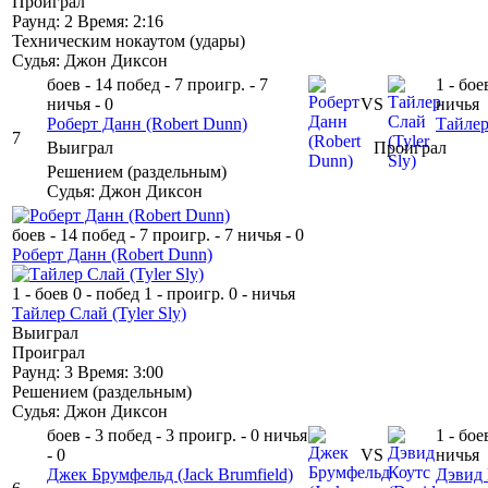
Проиграл
Раунд: 2
Время: 2:16
Техническим нокаутом
(
удары
)
Судья: Джон Диксон
боев - 14
побед - 7
проигр. - 7
1 - бое
ничья - 0
VS
ничья
Роберт Данн
(Robert Dunn)
Тайле
7
Выиграл
Проиграл
Решением
(
раздельным
)
Судья: Джон Диксон
боев - 14
побед - 7
проигр. - 7
ничья - 0
Роберт Данн
(Robert Dunn)
1 - боев
0 - побед
1 - проигр.
0 - ничья
Тайлер Слай
(Tyler Sly)
Выиграл
Проиграл
Раунд: 3
Время: 3:00
Решением
(
раздельным
)
Судья: Джон Диксон
боев - 3
побед - 3
проигр. - 0
ничья
1 - бое
- 0
VS
ничья
Джек Брумфельд
(Jack Brumfield)
Дэвид