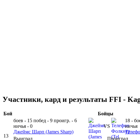
Участники, кард и результаты FFI - Ka
Бой
Бойцы
боев - 15
побед - 9
проигр. - 6
18 - бо
ничья - 0
VS
ничья
Джеймс Шарп
(James Sharp)
Телеф
13
Выиграл
Проиграл