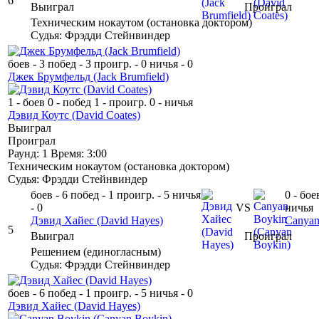
6
Выиграл
Проиграл
Техническим нокаутом
(
остановка доктором
)
Судья: Фрэдди Стейнвиндер
боев - 3
побед - 3
проигр. - 0
ничья - 0
Джек Брумфельд
(Jack Brumfield)
1 - боев
0 - побед
1 - проигр.
0 - ничья
Дэвид Коутс
(David Coates)
Выиграл
Проиграл
Раунд: 1
Время: 3:00
Техническим нокаутом
(
остановка доктором
)
Судья: Фрэдди Стейнвиндер
боев - 6
побед - 1
проигр. - 5
ничья
0 - бое
- 0
VS
ничья
Дэвид Хайес
(David Hayes)
Canyan
5
Выиграл
Проиграл
Решением
(
единогласным
)
Судья: Фрэдди Стейнвиндер
боев - 6
побед - 1
проигр. - 5
ничья - 0
Дэвид Хайес
(David Hayes)