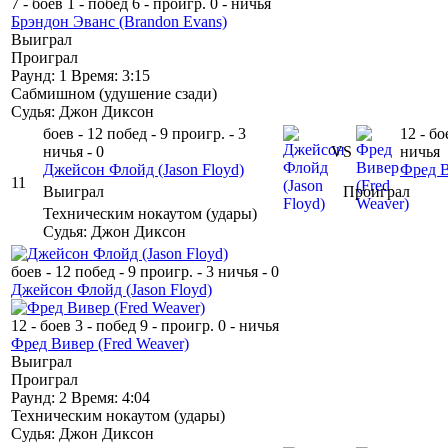
7 - боев
1 - побед
6 - проигр.
0 - ничья
Брэндон Эванс
(Brandon Evans)
Выиграл
Проиграл
Раунд: 1
Время: 3:15
Сабмишном
(
удушение сзади
)
Судья: Джон Диксон
боев - 12
побед - 9
проигр. - 3
12 - бо
ничья - 0
VS
ничья
Джейсон Флойд
(Jason Floyd)
Фред 
11
Выиграл
Проиграл
Техническим нокаутом
(
удары
)
Судья: Джон Диксон
боев - 12
побед - 9
проигр. - 3
ничья - 0
Джейсон Флойд
(Jason Floyd)
12 - боев
3 - побед
9 - проигр.
0 - ничья
Фред Вивер
(Fred Weaver)
Выиграл
Проиграл
Раунд: 2
Время: 4:04
Техническим нокаутом
(
удары
)
Судья: Джон Диксон