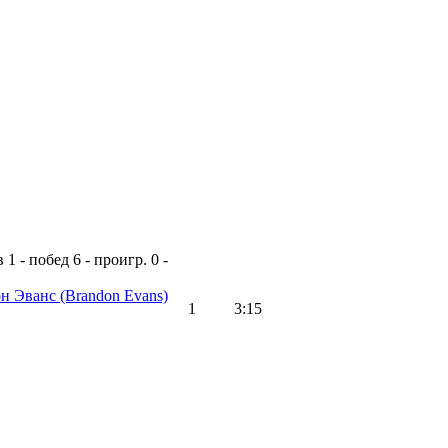
в
1 - побед
6 - проигр.
0 -
он Эванс
(Brandon Evans)
1
3:15