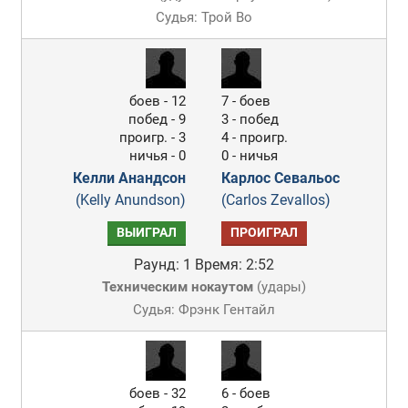
Судья: Трой Во
боев - 12
7 - боев
побед - 9
3 - побед
проигр. - 3
4 - проигр.
ничья - 0
0 - ничья
Келли Анандсон
Карлос Севальос
(Kelly Anundson)
(Carlos Zevallos)
ВЫИГРАЛ
ПРОИГРАЛ
Раунд: 1
Время: 2:52
Техническим нокаутом
(
удары
)
Судья: Фрэнк Гентайл
боев - 32
6 - боев