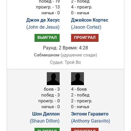
побед - 19
2 - побед
проигр. - 13
4 - проигр.
ничья - 0
0 - ничья
Джон де Хесус
Джейсон Кортес
(John de Jesus)
(Jason Cortez)
ВЫИГРАЛ
ПРОИГРАЛ
Раунд: 2
Время: 4:28
Сабмишном
(
удушение сзади
)
Судья: Трой Во
боев - 3
4 - боев
побед - 3
2 - побед
проигр. - 0
2 - проигр.
ничья - 0
0 - ничья
Шон Диллон
Энтони Гаравито
(Shaun Dillon)
(Anthony Garavito)