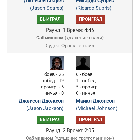
Джейсон Соарес
Рикардо Суприс
(Jason Soares)
(Ricardo Supris)
ВЫИГРАЛ
ПРОИГРАЛ
Раунд: 1
Время: 4:46
Сабмишном
(
удушение сзади
)
Судья: Фрэнк Гентайл
боев - 25
6 - боев
побед - 19
1 - побед
проигр. - 6
5 - проигр.
ничья - 0
0 - ничья
Джейсон Джексон
Майкл Джонсон
(Jason Jackson)
(Michael Johnson)
ВЫИГРАЛ
ПРОИГРАЛ
Раунд: 2
Время: 2:05
Сабмишном
(
удушение треугольником
)