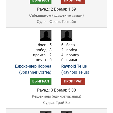
ВЫИГРАЛ
ПРОИГРАЛ
Раунд: 2
Время: 1:59
Сабмишном
(
удушение сзади
)
Судья: Фрэнк Гентайл
боев - 5
6 - боев
побед - 3
2 - побед
проигр. - 2
4 - проигр.
ничья - 0
0 - ничья
Джохэннер Корреа
Raynold Telus
(Johanner Correa)
(Raynold Telus)
ВЫИГРАЛ
ПРОИГРАЛ
Раунд: 3
Время: 5:00
Решением
(
единогласным
)
Судья: Трой Во