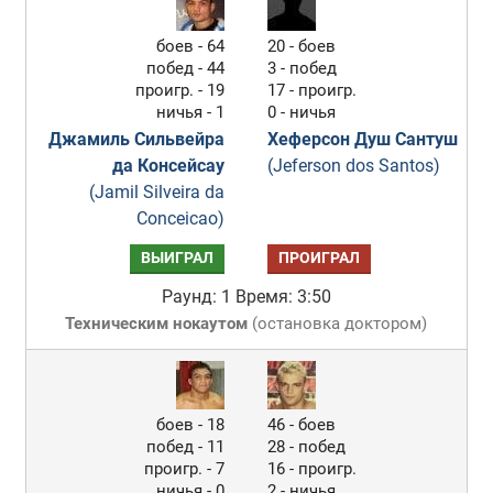
боев - 64
20 - боев
побед - 44
3 - побед
проигр. - 19
17 - проигр.
ничья - 1
0 - ничья
Джамиль Сильвейра
Хеферсон Душ Сантуш
да Консейсау
(Jeferson dos Santos)
(Jamil Silveira da
Conceicao)
ВЫИГРАЛ
ПРОИГРАЛ
Раунд: 1
Время: 3:50
Техническим нокаутом
(
остановка доктором
)
боев - 18
46 - боев
побед - 11
28 - побед
проигр. - 7
16 - проигр.
ничья - 0
2 - ничья