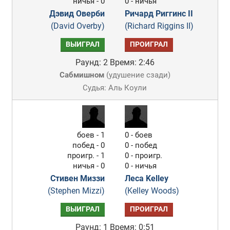
ничья - 0
0 - ничья
Дэвид Оверби
Ричард Риггинс II
(David Overby)
(Richard Riggins II)
ВЫИГРАЛ
ПРОИГРАЛ
Раунд: 2
Время: 2:46
Сабмишном
(
удушение сзади
)
Судья: Аль Коули
боев - 1
0 - боев
побед - 0
0 - побед
проигр. - 1
0 - проигр.
ничья - 0
0 - ничья
Стивен Миззи
Леса Kelley
(Stephen Mizzi)
(Kelley Woods)
ВЫИГРАЛ
ПРОИГРАЛ
Раунд: 1
Время: 0:51