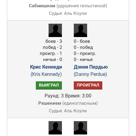
Сабмишном
(
удушение гильотиной
)
Судья: Аль Коули
боев - 3
0 - боев
побед - 2
0 - побед
проигр. - 1
0 - проигр.
ничья - 0
0 - ничья
Крис Кеннеди
Дэнни Пердью
(Kris Kennedy)
(Danny Perdue)
ВЫИГРАЛ
ПРОИГРАЛ
Раунд: 3
Время: 3:00
Решением
(
единогласным
)
Судья: Аль Коули