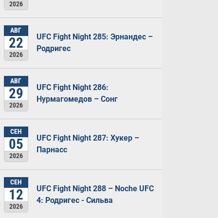
2026
АВГ
UFC Fight Night 285: Эрнандес –
22
Родригес
2026
АВГ
UFC Fight Night 286:
29
Нурмагомедов – Сонг
2026
СЕН
UFC Fight Night 287: Хукер –
05
Парнасс
2026
СЕН
UFC Fight Night 288 – Noche UFC
12
4: Родригес - Сильва
2026