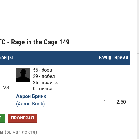
C - Rage in the Cage 149
Бойцы
Раунд
Время
56 - боев
29 - побед
26 - проигр.
VS
0 - ничья
Аарон Бринк
1
2:50
(Aaron Brink)
Л
ПРОИГРАЛ
ом
(
рычаг локтя
)