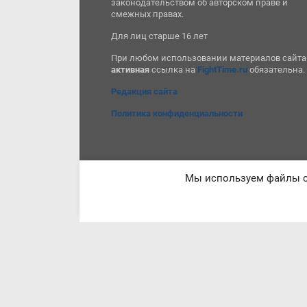
законодательством об авторском праве и
смежных правах.
Для лиц старше 16 лет
При любом использовании материалов сайта
активная
ссылка на
FightTime.ru
обязательна.
Редакция сайта
Политика конфиденциальности
Мы используем файлы co