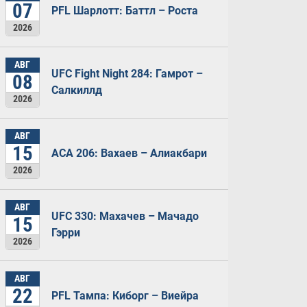
07
PFL Шарлотт: Баттл – Роста
2026
АВГ
UFC Fight Night 284: Гамрот –
08
Салкиллд
2026
АВГ
15
ACA 206: Вахаев – Алиакбари
2026
АВГ
UFC 330: Махачев – Мачадо
15
Гэрри
2026
АВГ
22
PFL Тампа: Киборг – Виейра