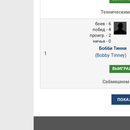
Техническим
боев - 6
побед - 4
проигр. - 2
ничья - 0
Бобби Тинни
1
(Bobby Tinney)
ВЫИГРА
Сабмишном
ПОКА