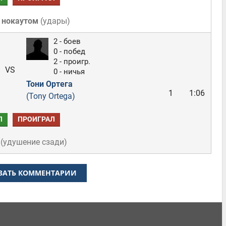
 нокаутом
(
удары
)
2 - боев
0 - побед
2 - проигр.
VS
0 - ничья
Тони Ортега
1
1:06
(Tony Ortega)
Л
ПРОИГРАЛ
(
удушение сзади
)
ЗАТЬ КОММЕНТАРИИ