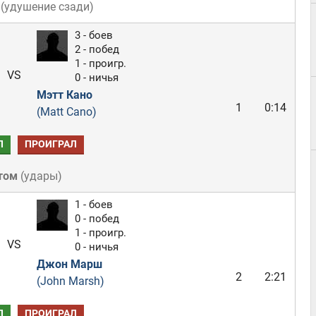
(
удушение сзади
)
3 - боев
2 - побед
1 - проигр.
VS
0 - ничья
Мэтт Кано
1
0:14
(Matt Cano)
Л
ПРОИГРАЛ
том
(
удары
)
1 - боев
0 - побед
1 - проигр.
VS
0 - ничья
Джон Марш
2
2:21
(John Marsh)
Л
ПРОИГРАЛ