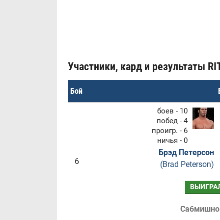
Участники, кард и результаты RIT
Бой
боев - 10
побед - 4
проигр. - 6
ничья - 0
Брэд Петерсон
6
(Brad Peterson)
ВЫИГРА
Сабмишн