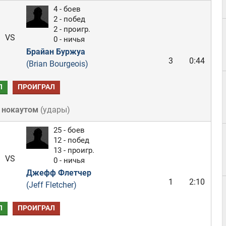
4 - боев
2 - побед
2 - проигр.
VS
0 - ничья
Брайан Буржуа
3
0:44
(Brian Bourgeois)
Л
ПРОИГРАЛ
 нокаутом
(
удары
)
25 - боев
12 - побед
13 - проигр.
VS
0 - ничья
Джефф Флетчер
1
2:10
(Jeff Fletcher)
Л
ПРОИГРАЛ