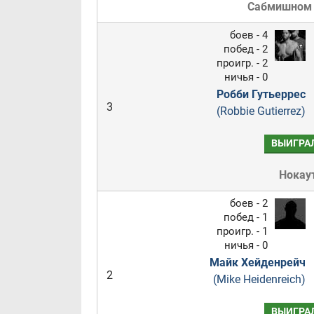
Сабмишном
боев - 4
побед - 2
проигр. - 2
ничья - 0
Робби Гутьеррес
3
(Robbie Gutierrez)
ВЫИГРА
Нокау
боев - 2
побед - 1
проигр. - 1
ничья - 0
Майк Хейденрейч
2
(Mike Heidenreich)
ВЫИГРА