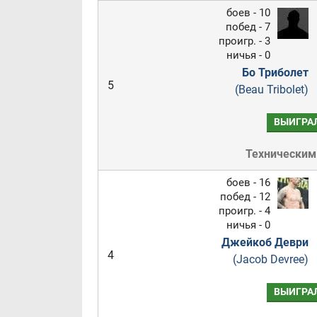
боев - 10
побед - 7
проигр. - 3
ничья - 0
Бо Триболет
5
(Beau Tribolet)
ВЫИГРА
Техническим
боев - 16
побед - 12
проигр. - 4
ничья - 0
Джейкоб Деври
4
(Jacob Devree)
ВЫИГРА