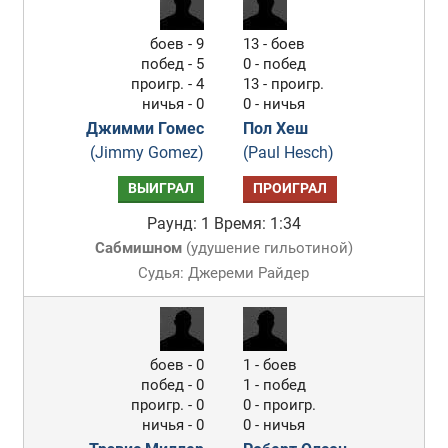
боев - 9
13 - боев
побед - 5
0 - побед
проигр. - 4
13 - проигр.
ничья - 0
0 - ничья
Джимми Гомес
Пол Хеш
(Jimmy Gomez)
(Paul Hesch)
ВЫИГРАЛ
ПРОИГРАЛ
Раунд: 1
Время: 1:34
Сабмишном
(
удушение гильотиной
)
Судья: Джереми Райдер
боев - 0
1 - боев
побед - 0
1 - побед
проигр. - 0
0 - проигр.
ничья - 0
0 - ничья