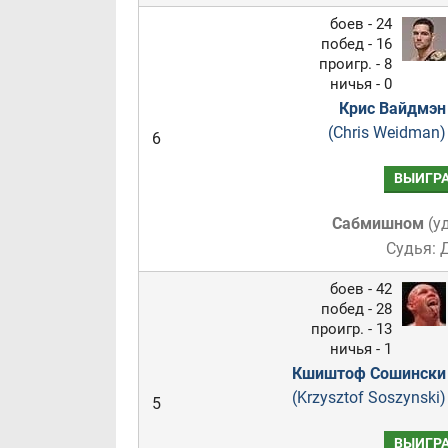
боев - 24
побед - 16
проигр. - 8
ничья - 0
Крис Вайдмэн
(Chris Weidman)
6
ВЫИГР
Сабмишном
(
у
Судья: 
боев - 42
побед - 28
проигр. - 13
ничья - 1
Кшиштоф Сошински
(Krzysztof Soszynski)
5
ВЫИГР