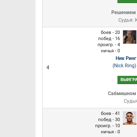
Решением
Судья: 
боев - 20
побед - 16
проигр. - 4
ничья - 0
Ник Ринг
(Nick Ring)
4
ВЫИГР
Сабмишном
Судья
боев - 41
побед - 30
проигр. - 10
ничья - 0