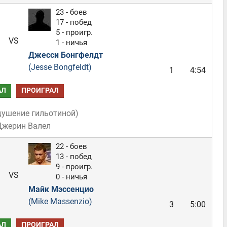
23 - боев
17 - побед
5 - проигр.
VS
1 - ничья
Джесси Бонгфелдт
(Jesse Bongfeldt)
1
4:54
АЛ
ПРОИГРАЛ
душение гильотиной
)
Джерин Валел
22 - боев
13 - побед
9 - проигр.
VS
0 - ничья
Майк Мэссенцио
(Mike Massenzio)
3
5:00
АЛ
ПРОИГРАЛ