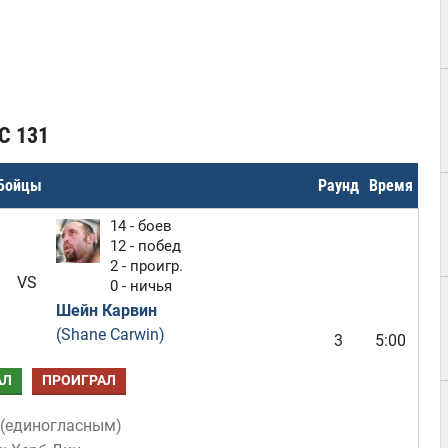
C 131
Бойцы
Раунд
Время
14 - боев
12 - побед
2 - проигр.
VS
0 - ничья
Шейн Карвин
(Shane Carwin)
3
5:00
АЛ
ПРОИГРАЛ
(
единогласным
)