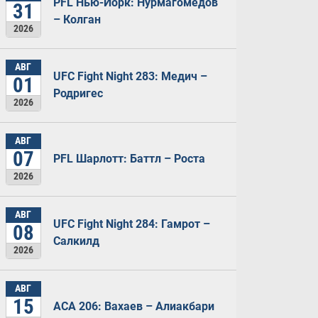
PFL Нью-Йорк: Нурмагомедов
31
– Колган
2026
АВГ
UFC Fight Night 283: Медич –
01
Родригес
2026
АВГ
07
PFL Шарлотт: Баттл – Роста
2026
АВГ
UFC Fight Night 284: Гамрот –
08
Салкилд
2026
АВГ
15
ACA 206: Вахаев – Алиакбари