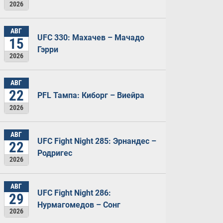
2026
АВГ
UFC 330: Махачев – Мачадо
15
Гэрри
2026
АВГ
22
PFL Тампа: Киборг – Виейра
2026
АВГ
UFC Fight Night 285: Эрнандес –
22
Родригес
2026
АВГ
UFC Fight Night 286:
29
Нурмагомедов – Сонг
2026