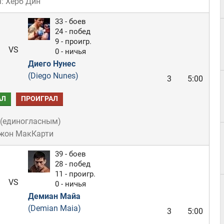
: Херб Дин
33 - боев
24 - побед
9 - проигр.
VS
0 - ничья
Диего Нунес
(Diego Nunes)
3
5:00
АЛ
ПРОИГРАЛ
(
единогласным
)
Джон МакКарти
39 - боев
28 - побед
11 - проигр.
VS
0 - ничья
Демиан Майа
(Demian Maia)
3
5:00