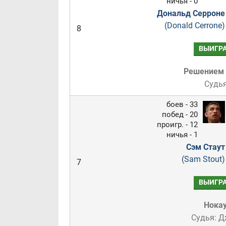
ничья - 0
Дональд Серроне
(Donald Cerrone)
8
ВЫИГР
Решением
Судья
боев - 33
побед - 20
проигр. - 12
ничья - 1
Сэм Стаут
(Sam Stout)
7
ВЫИГР
Нока
Судья: 