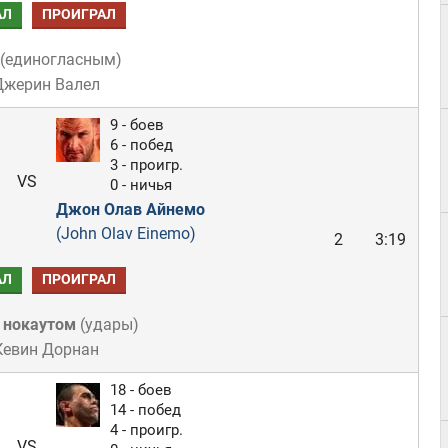
АЛ
ПРОИГРАЛ
(
единогласным
)
Джерин Валел
9 - боев
6 - побед
3 - проигр.
VS
0 - ничья
Джон Олав Айнемо
(John Olav Einemo)
2
3:19
АЛ
ПРОИГРАЛ
 нокаутом
(
удары
)
Кевин Дорнан
18 - боев
14 - побед
4 - проигр.
VS