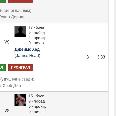
(
единогласным
)
Кевин Дорнан
13 - боев
9 - побед
4 - проигр.
VS
0 - ничья
Джеймс Хед
(James Head)
3
3:33
АЛ
ПРОИГРАЛ
(
удушение сзади
)
: Херб Дин
15 - боев
9 - побед
6 - проигр.
VS
0 - ничья