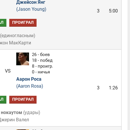
Джейсон Янг
(Jason Young)
3
5:00
АЛ
ПРОИГРАЛ
(
единогласным
)
Джон МакКарти
26 - боев
18 - побед
8 - проигр.
VS
0 - ничья
Аарон Роса
(Aaron Rosa)
3
1:26
АЛ
ПРОИГРАЛ
 нокаутом
(
удары
)
Джерин Валел