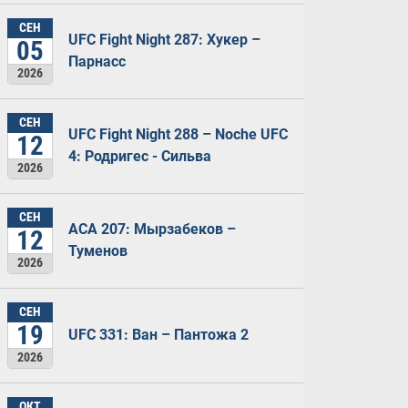
СЕН
UFC Fight Night 287: Хукер –
05
Парнасс
2026
СЕН
UFC Fight Night 288 – Noche UFC
12
4: Родригес - Сильва
2026
СЕН
ACA 207: Мырзабеков –
12
Туменов
2026
СЕН
19
UFC 331: Ван – Пантожа 2
2026
ОКТ