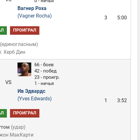
0 - ничья
Вагнер Роха
(Vagner Rocha)
3
5:00
АЛ
ПРОИГРАЛ
(
единогласным
)
: Херб Дин
66 - боев
42 - побед
23 - проигр.
VS
1 - ничья
Ив Эдвардс
(Yves Edwards)
1
3:52
АЛ
ПРОИГРАЛ
утом
(
удар
)
Джон МакКарти