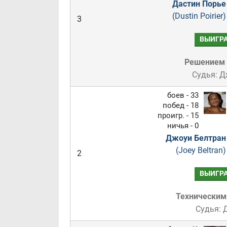
Дастин Порье
(Dustin Poirier)
3
ВЫИГР
Решением
Судья: 
боев - 33
побед - 18
проигр. - 15
ничья - 0
Джоуи Белтран
(Joey Beltran)
2
ВЫИГР
Техническим
Судья: 