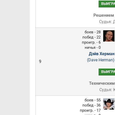
ВЫИГР
Решением
Судья: 
боев - 28
побед - 22
проигр. - 6
ничья - 0
Дэйв Херман
(Dave Herman)
9
ВЫИГР
Техническим
Судья: 
боев - 55
побед - 36
проигр. - 17