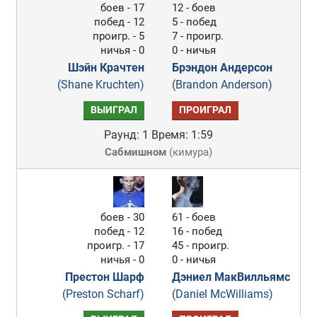
боев - 17
12 - боев
побед - 12
5 - побед
проигр. - 5
7 - проигр.
ничья - 0
0 - ничья
Шэйн Крачтен
Брэндон Андерсон
(Shane Kruchten)
(Brandon Anderson)
ВЫИГРАЛ
ПРОИГРАЛ
Раунд: 1
Время: 1:59
Сабмишном
(
кимура
)
боев - 30
61 - боев
побед - 12
16 - побед
проигр. - 17
45 - проигр.
ничья - 0
0 - ничья
Престон Шарф
Дэниел МакВилльямс
(Preston Scharf)
(Daniel McWilliams)