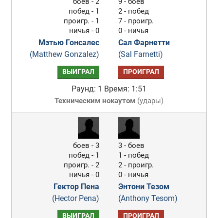
боев - 2
9 - боев
побед - 1
2 - побед
проигр. - 1
7 - проигр.
ничья - 0
0 - ничья
Мэтью Гонсалес
Сал Фарнетти
(Matthew Gonzalez)
(Sal Farnetti)
ВЫИГРАЛ
ПРОИГРАЛ
Раунд: 1
Время: 1:51
Техническим нокаутом
(
удары
)
боев - 3
3 - боев
побед - 1
1 - побед
проигр. - 2
2 - проигр.
ничья - 0
0 - ничья
Гектор Пена
Энтони Тезом
(Hector Pena)
(Anthony Tesom)
ВЫИГРАЛ
ПРОИГРАЛ