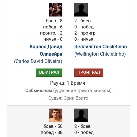
боев - 8
2 - боев
побед - 6
0 - побед
проигр. - 2
2 - проигр.
ничья - 0
0 - ничья
Карлос Давид
Веллингтон Chicletinho
Оливейра
(Wellington Chicletinho)
(Carlos David Oliveira)
ВЫИГРАЛ
ПРОИГРАЛ
Раунд: 1
Время:
Сабмишном
(
удушение треугольником
)
Судья: Эрик Брито
боев - 50
2 - боев
побед - 38
0 - побед