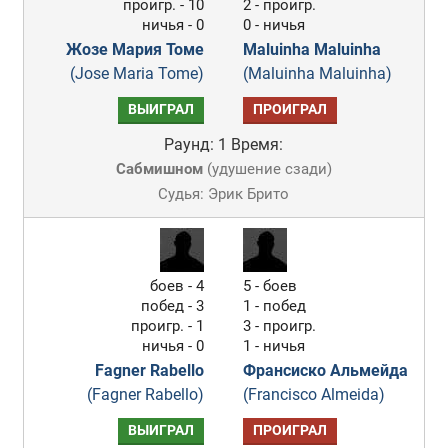
проигр. - 10
2 - проигр.
ничья - 0
0 - ничья
Жозе Мария Томе
Maluinha Maluinha
(Jose Maria Tome)
(Maluinha Maluinha)
ВЫИГРАЛ
ПРОИГРАЛ
Раунд: 1
Время:
Сабмишном
(
удушение сзади
)
Судья: Эрик Брито
боев - 4
5 - боев
побед - 3
1 - побед
проигр. - 1
3 - проигр.
ничья - 0
1 - ничья
Fagner Rabello
Франсиско Альмейда
(Fagner Rabello)
(Francisco Almeida)
ВЫИГРАЛ
ПРОИГРАЛ