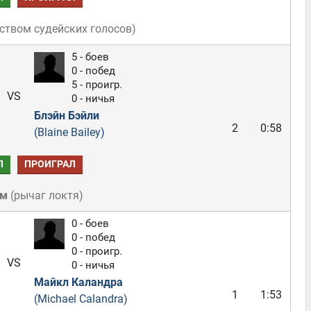
ством судейских голосов
)
5 - боев
0 - побед
5 - проигр.
VS
0 - ничья
Блэйн Бэйли
2
0:58
(Blaine Bailey)
Л
ПРОИГРАЛ
ом
(
рычаг локтя
)
0 - боев
0 - побед
0 - проигр.
VS
0 - ничья
Майкл Каландра
1
1:53
(Michael Calandra)