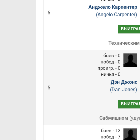
Анджело Карпентер
6
(Angelo Carpenter)
ВЫИГРА
Техническим
боев - 0
побед - 0
проигр. - 0
ничья - 0
Дэн Джонс
5
(Dan Jones)
ВЫИГРА
Сабмишном
(
уду
боев - 12
побед - 7