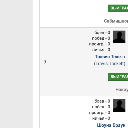
ВЫИГРА
Сабмишно
боев - 0
побед - 0
проигр. - 0
ничья - 0
Трэвис Тэкетт
9
(Travis Tackett)
ВЫИГРА
Нока
боев - 0
побед - 0
проигр. - 0
ничья - 0
Шоуна Браун