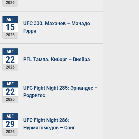
2026
АВГ
UFC 330: Махачев – Мачадо
15
Гэрри
2026
АВГ
22
PFL Тампа: Киборг – Виейра
2026
АВГ
UFC Fight Night 285: Эрнандес –
22
Родригес
2026
АВГ
UFC Fight Night 286:
29
Нурмагомедов – Сонг
2026