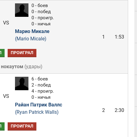
0 - боев
0 - побед
0 - проигр.
VS
0 - ничья
Марио Микале
1
1:53
(Mario Micale)
Л
ПРОИГРАЛ
 нокаутом
(
удары
)
6 - боев
2 - побед
4 - проигр.
VS
0 - ничья
Райан Патрик Валлс
2
2:30
(Ryan Patrick Walls)
Л
ПРОИГРАЛ