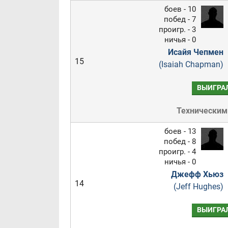
боев - 10
побед - 7
проигр. - 3
ничья - 0
Исайя Чепмен
15
(Isaiah Chapman)
ВЫИГРА
Техническим
боев - 13
побед - 8
проигр. - 4
ничья - 0
Джефф Хьюз
14
(Jeff Hughes)
ВЫИГРА