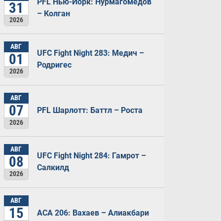
PFL Нью-Йорк: Нурмагомедов
31
– Колган
2026
АВГ
UFC Fight Night 283: Медич –
01
Родригес
2026
АВГ
07
PFL Шарлотт: Баттл – Роста
2026
АВГ
UFC Fight Night 284: Гамрот –
08
Салкилд
2026
АВГ
15
ACA 206: Вахаев – Алиакбари