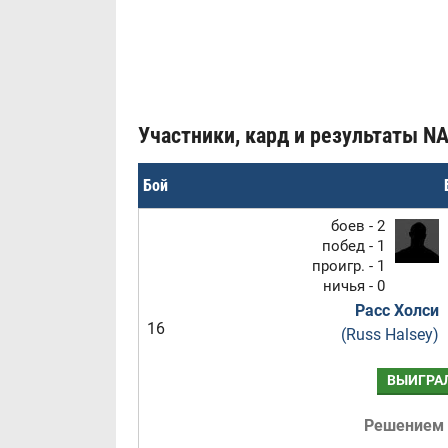
Участники, кард и результаты NA
Бой
боев - 2
побед - 1
проигр. - 1
ничья - 0
Расс Холси
16
(Russ Halsey)
ВЫИГРА
Решением