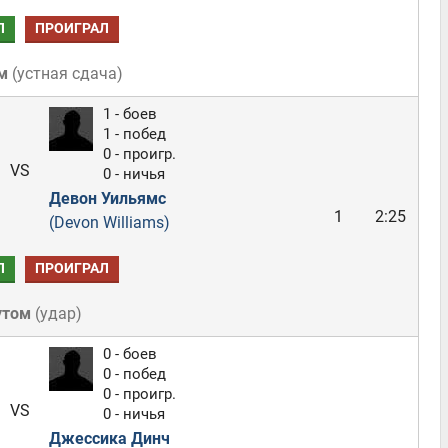
Л
ПРОИГРАЛ
м
(
устная сдача
)
1 - боев
1 - побед
0 - проигр.
VS
0 - ничья
Девон Уильямс
1
2:25
(Devon Williams)
Л
ПРОИГРАЛ
утом
(
удар
)
0 - боев
0 - побед
0 - проигр.
VS
0 - ничья
Джессика Динч