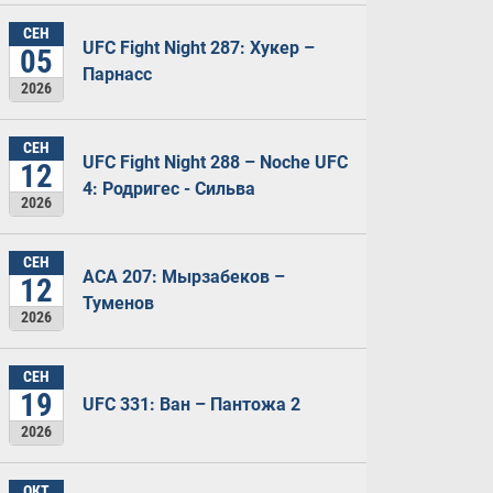
СЕН
UFC Fight Night 287: Хукер –
05
Парнасс
2026
СЕН
UFC Fight Night 288 – Noche UFC
12
4: Родригес - Сильва
2026
СЕН
ACA 207: Мырзабеков –
12
Туменов
2026
СЕН
19
UFC 331: Ван – Пантожа 2
2026
ОКТ