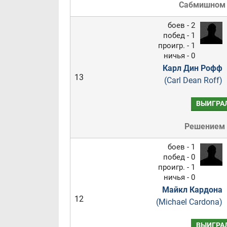
Сабмишном
боев - 2
побед - 1
проигр. - 1
ничья - 0
Карл Дин Рофф
13
(Carl Dean Roff)
ВЫИГРА
Решением
боев - 1
побед - 0
проигр. - 1
ничья - 0
Майкл Кардона
12
(Michael Cardona)
ВЫИГРА