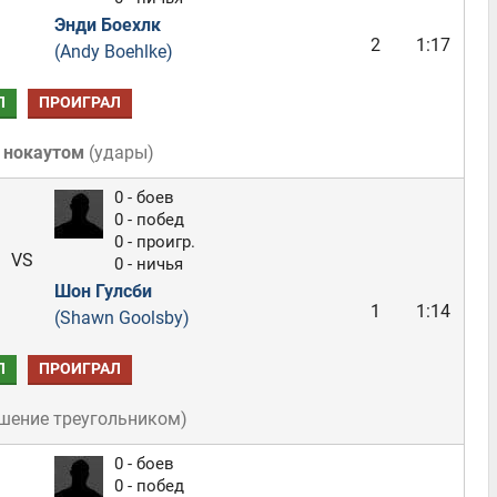
Энди Боехлк
2
1:17
(Andy Boehlke)
Л
ПРОИГРАЛ
 нокаутом
(
удары
)
0 - боев
0 - побед
0 - проигр.
VS
0 - ничья
Шон Гулсби
1
1:14
(Shawn Goolsby)
Л
ПРОИГРАЛ
шение треугольником
)
0 - боев
0 - побед