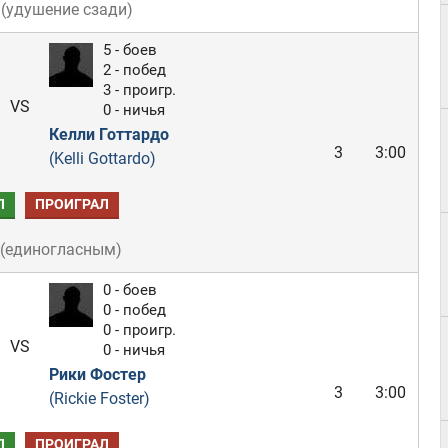
(
удушение сзади
)
5 - боев
2 - побед
3 - проигр.
VS
0 - ничья
Келли Готтардо
3
3:00
(Kelli Gottardo)
Л
ПРОИГРАЛ
(
единогласным
)
0 - боев
0 - побед
0 - проигр.
VS
0 - ничья
Рики Фостер
3
3:00
(Rickie Foster)
Л
ПРОИГРАЛ