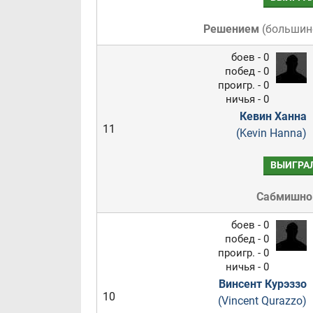
Решением
(
большин
боев - 0
побед - 0
проигр. - 0
ничья - 0
Кевин Ханна
11
(Kevin Hanna)
ВЫИГРА
Сабмишн
боев - 0
побед - 0
проигр. - 0
ничья - 0
Винсент Курэззо
10
(Vincent Qurazzo)