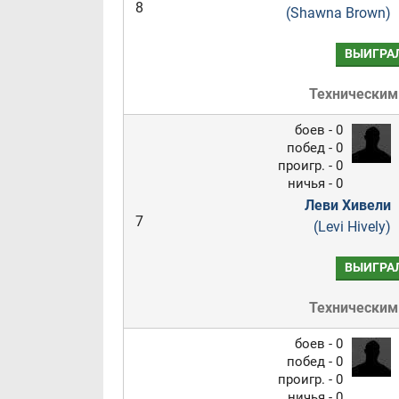
8
(Shawna Brown)
ВЫИГРА
Техническим
боев - 0
побед - 0
проигр. - 0
ничья - 0
Леви Хивели
7
(Levi Hively)
ВЫИГРА
Техническим
боев - 0
побед - 0
проигр. - 0
ничья - 0