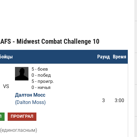
AFS - Midwest Combat Challenge 10
Бойцы
Раунд
Время
5 - боев
0 - побед
5 - проигр.
VS
0 - ничья
Далтон Мосс
3
3:00
(Dalton Moss)
Л
ПРОИГРАЛ
(
единогласным
)