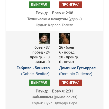
ВЫИГРАЛ
ПРОИГРАЛ
Раунд: 1
Время: 2:08
Техническим нокаутом
(
удары
)
Судья: Карлос Топете
боев - 37
26 - боев
побед - 24
6 - побед
проигр. - 13
20 - проигр.
ничья - 0
0 - ничья
Габриэль Бенитез
Доминик Гутьеррес
(Gabriel Benitez)
(Dominic Gutierrez)
ВЫИГРАЛ
ПРОИГРАЛ
Раунд: 1
Время: 2:31
Сабмишном
(
рычаг локтя
)
Судья: Луис Эдуардо Вера