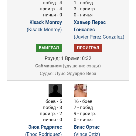
побед - 4
1 - побед
проигр. - 4
3 - проигр.
ничья - 0
0 - ничья
Kisack Monroy
Хавьер Перес
(Kisack Monroy)
Гонсалес
(Javier Perez Gonzalez)
ВЫИГРАЛ
ПРОИГРАЛ
Раунд: 1
Время: 0:32
Сабмишном
(
удушение сзади
)
Судья: Луис Эдуардо Вера
боев - 5
16 - боев
побед - 3
7 - побед
проигр. - 2
9 - проигр.
ничья - 0
0 - ничья
Энок Родригес
Винс Ортис
(Enoc Rodriguez)
(Vince Ortiz)