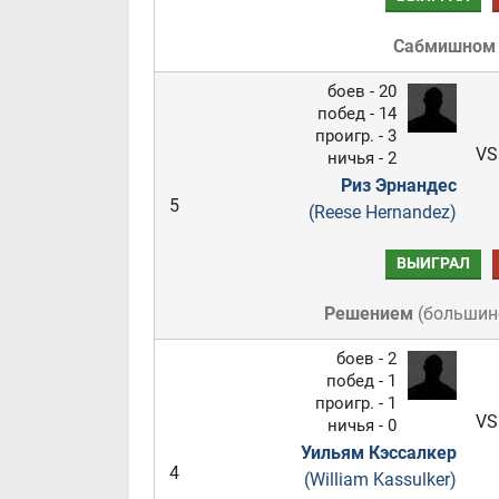
Сабмишном
боев - 20
побед - 14
проигр. - 3
VS
ничья - 2
Риз Эрнандес
5
(Reese Hernandez)
ВЫИГРАЛ
Решением
(
большин
боев - 2
побед - 1
проигр. - 1
VS
ничья - 0
Уильям Кэссалкер
4
(William Kassulker)