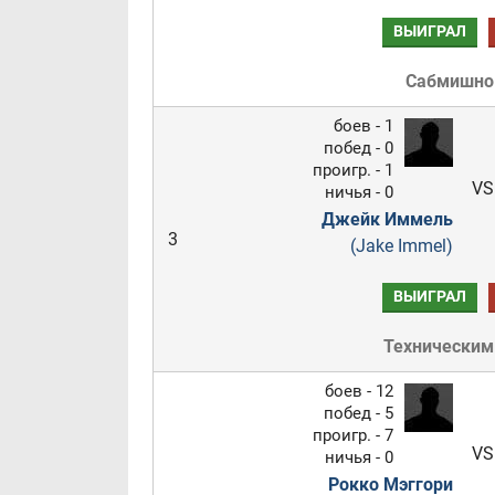
ВЫИГРАЛ
Сабмишн
боев - 1
побед - 0
проигр. - 1
VS
ничья - 0
Джейк Иммель
3
(Jake Immel)
ВЫИГРАЛ
Техническим
боев - 12
побед - 5
проигр. - 7
VS
ничья - 0
Рокко Мэггори