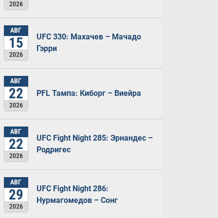
2026
АВГ
UFC 330: Махачев – Мачадо
15
Гэрри
2026
АВГ
22
PFL Тампа: Киборг – Виейра
2026
АВГ
UFC Fight Night 285: Эрнандес –
22
Родригес
2026
АВГ
UFC Fight Night 286:
29
Нурмагомедов – Сонг
2026