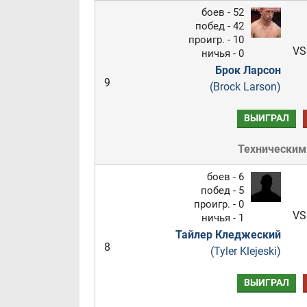
боев - 52
побед - 42
проигр. - 10
VS
ничья - 0
Брок Ларсон
9
(Brock Larson)
ВЫИГРАЛ
Техническим
боев - 6
побед - 5
проигр. - 0
VS
ничья - 1
Тайлер Кледжеский
8
(Tyler Klejeski)
ВЫИГРАЛ