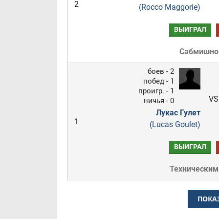
2
(Rocco Maggorie)
ВЫИГРАЛ
Сабмишн
боев - 2
побед - 1
проигр. - 1
VS
ничья - 0
Лукас Гулет
1
(Lucas Goulet)
ВЫИГРАЛ
Техническим
ПОКА