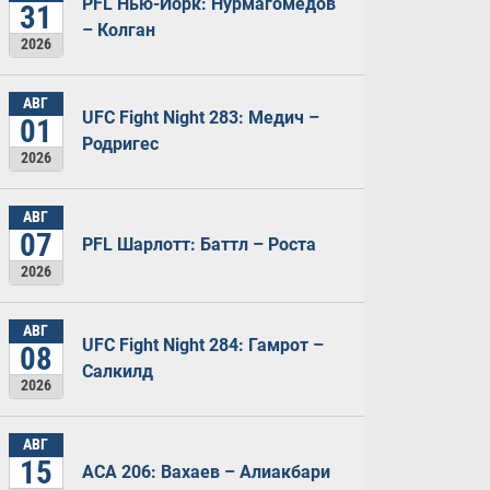
PFL Нью-Йорк: Нурмагомедов
31
– Колган
2026
АВГ
UFC Fight Night 283: Медич –
01
Родригес
2026
АВГ
07
PFL Шарлотт: Баттл – Роста
2026
АВГ
UFC Fight Night 284: Гамрот –
08
Салкилд
2026
АВГ
15
ACA 206: Вахаев – Алиакбари