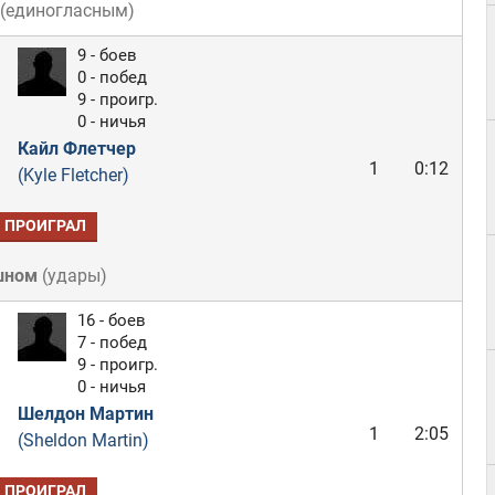
(
единогласным
)
9 - боев
0 - побед
9 - проигр.
0 - ничья
Кайл Флетчер
1
0:12
(Kyle Fletcher)
ПРОИГРАЛ
шном
(
удары
)
16 - боев
7 - побед
9 - проигр.
0 - ничья
Шелдон Мартин
1
2:05
(Sheldon Martin)
ПРОИГРАЛ