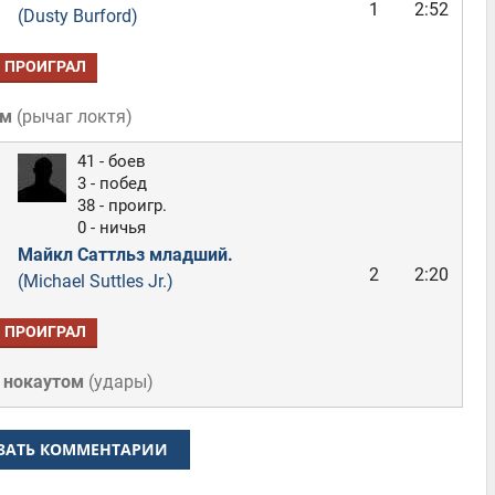
1
2:52
(Dusty Burford)
ПРОИГРАЛ
ом
(
рычаг локтя
)
41 - боев
3 - побед
38 - проигр.
0 - ничья
Майкл Саттльз младший.
2
2:20
(Michael Suttles Jr.)
ПРОИГРАЛ
 нокаутом
(
удары
)
ЗАТЬ КОММЕНТАРИИ