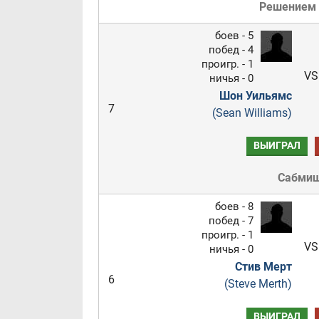
Решением
боев - 5
побед - 4
проигр. - 1
VS
ничья - 0
Шон Уильямс
7
(Sean Williams)
ВЫИГРАЛ
Сабми
боев - 8
побед - 7
проигр. - 1
VS
ничья - 0
Стив Мерт
6
(Steve Merth)
ВЫИГРАЛ