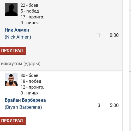
22 - боев
5 - побед
17 - проигр.
0 - ничья
Ник Алмен
1
0:30
(Nick Almen)
ПРОИГРАЛ
 нокаутом
(
удары
)
30 - боев
18 - побед
12 - проигр.
0 - ничья
Брайан Барберена
3
5:00
(Bryan Barberena)
ПРОИГРАЛ