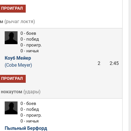
ПРОИГРАЛ
ом
(
рычаг локтя
)
0 - боев
0 - побед
0 - проигр.
0 - ничья
Коуб Мейер
2
2:45
(Cobe Meyer)
ПРОИГРАЛ
 нокаутом
(
удары
)
0 - боев
0 - побед
0 - проигр.
0 - ничья
Пыльный Берфорд