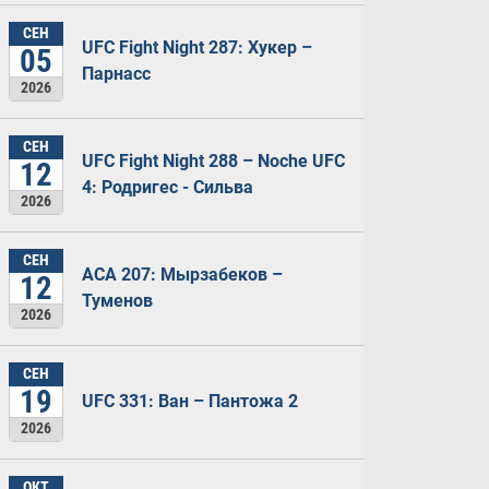
СЕН
UFC Fight Night 287: Хукер –
05
Парнасс
2026
СЕН
UFC Fight Night 288 – Noche UFC
12
4: Родригес - Сильва
2026
СЕН
ACA 207: Мырзабеков –
12
Туменов
2026
СЕН
19
UFC 331: Ван – Пантожа 2
2026
ОКТ