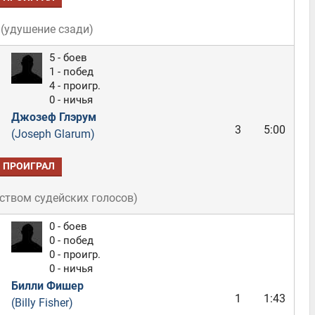
(
удушение сзади
)
5 - боев
1 - побед
4 - проигр.
0 - ничья
Джозеф Глэрум
3
5:00
(Joseph Glarum)
ПРОИГРАЛ
ством судейских голосов
)
0 - боев
0 - побед
0 - проигр.
0 - ничья
Билли Фишер
1
1:43
(Billy Fisher)