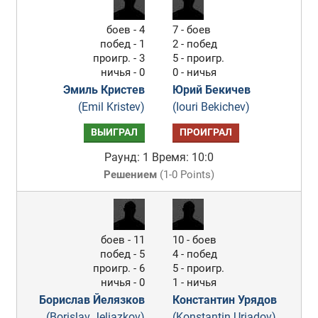
боев - 4
7 - боев
побед - 1
2 - побед
проигр. - 3
5 - проигр.
ничья - 0
0 - ничья
Эмиль Кристев
Юрий Бекичев
(Emil Kristev)
(Iouri Bekichev)
ВЫИГРАЛ
ПРОИГРАЛ
Раунд: 1
Время: 10:0
Решением
(
1-0 Points
)
боев - 11
10 - боев
побед - 5
4 - побед
проигр. - 6
5 - проигр.
ничья - 0
1 - ничья
Борислав Йелязков
Константин Урядов
(Borislav Jeliazkov)
(Konstantin Uriadov)