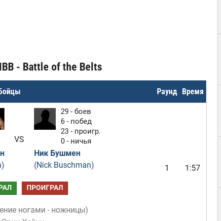
 - Battle of the Belts
Бойцы
Раунд
Время
29 - боев
6 - побед
23 - проигр.
VS
0 - ничья
н
Ник Бушмен
n)
(Nick Buschman)
1
1:57
РАЛ
ПРОИГРАЛ
ение ногами - ножницы
)