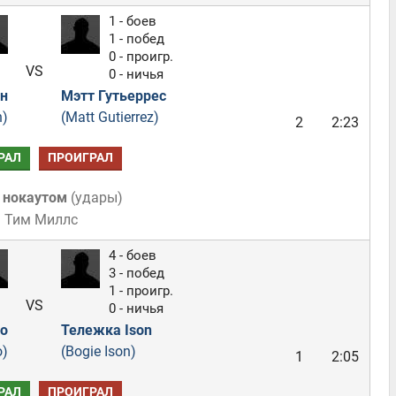
1 - боев
1 - побед
0 - проигр.
VS
0 - ничья
н
Мэтт Гутьеррес
n)
(Matt Gutierrez)
2
2:23
РАЛ
ПРОИГРАЛ
 нокаутом
(
удары
)
: Тим Миллс
4 - боев
3 - побед
1 - проигр.
VS
0 - ничья
о
Тележка Ison
o)
(Bogie Ison)
1
2:05
РАЛ
ПРОИГРАЛ