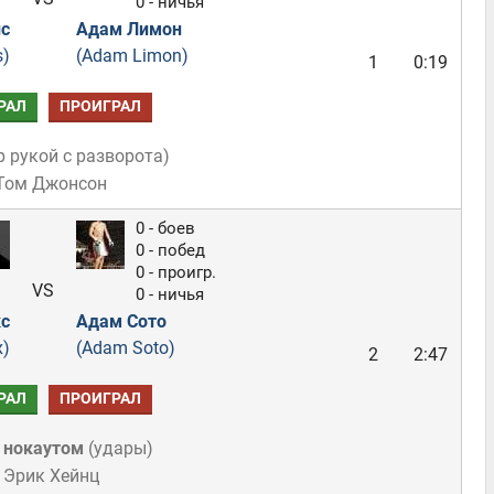
0 - ничья
с
Адам Лимон
s)
(Adam Limon)
1
0:19
РАЛ
ПРОИГРАЛ
р рукой с разворота
)
 Том Джонсон
0 - боев
0 - побед
0 - проигр.
VS
0 - ничья
с
Адам Сото
x)
(Adam Soto)
2
2:47
РАЛ
ПРОИГРАЛ
 нокаутом
(
удары
)
 Эрик Хейнц