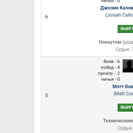
ничья - 0
Джозия Калли
(Josiah Calli
6
ВЫИГ
Нокаутом
(
уда
Судья:
боев - 6
побед - 4
проигр. - 2
ничья - 0
Мэтт Кок
(Matt Co
5
ВЫИГ
Техническим
Судья: