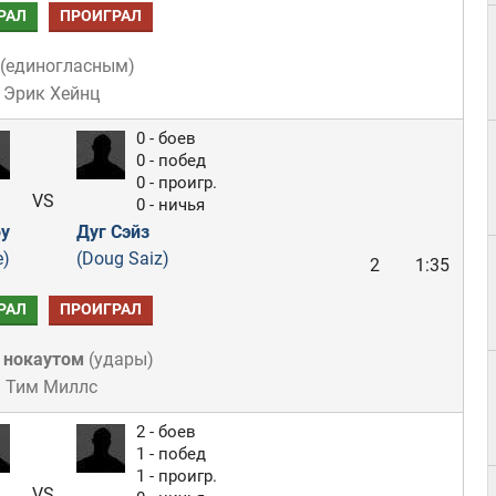
РАЛ
ПРОИГРАЛ
(
единогласным
)
 Эрик Хейнц
0 - боев
0 - побед
0 - проигр.
VS
0 - ничья
у
Дуг Сэйз
e)
(Doug Saiz)
2
1:35
РАЛ
ПРОИГРАЛ
 нокаутом
(
удары
)
: Тим Миллс
2 - боев
1 - побед
1 - проигр.
VS