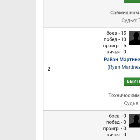
Сабмишном
Судья:
боев - 15
побед - 10
проигр. - 5
ничья - 0
Райан Мартине
(Ryan Martine
2
ВЫИГ
Техническим
Судья:
боев - 0
побед - 0
проигр. - 0
ничья - 0