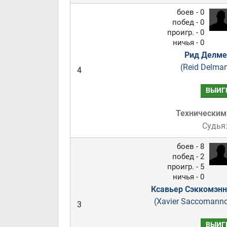
боев - 0
побед - 0
проигр. - 0
ничья - 0
Рид Делме
(Reid Delma
4
ВЫИГ
Техническим
Судья
боев - 8
побед - 2
проигр. - 5
ничья - 0
Ксавьер Сэккомэнн
(Xavier Saccomann
3
ВЫИГ