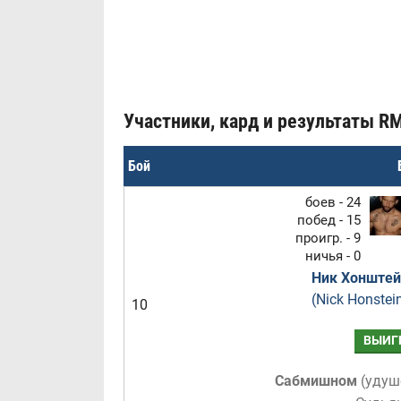
Участники, кард и результаты RMBB
Бой
боев - 24
побед - 15
проигр. - 9
ничья - 0
Ник Хонштей
(Nick Honstei
10
ВЫИГ
Сабмишном
(
удуш