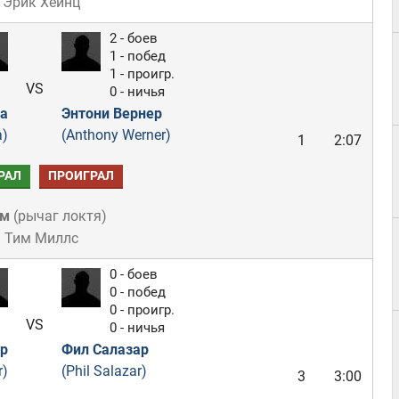
 Эрик Хейнц
2 - боев
1 - побед
1 - проигр.
VS
0 - ничья
а
Энтони Вернер
a)
(Anthony Werner)
1
2:07
РАЛ
ПРОИГРАЛ
ом
(
рычаг локтя
)
: Тим Миллс
0 - боев
0 - побед
0 - проигр.
VS
0 - ничья
р
Фил Салазар
r)
(Phil Salazar)
3
3:00