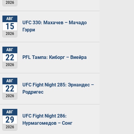
2026
АВГ
UFC 330: Махачев – Мачадо
15
Гэрри
2026
АВГ
22
PFL Тампа: Киборг – Виейра
2026
АВГ
UFC Fight Night 285: Эрнандес –
22
Родригес
2026
АВГ
UFC Fight Night 286:
29
Нурмагомедов – Сонг
2026