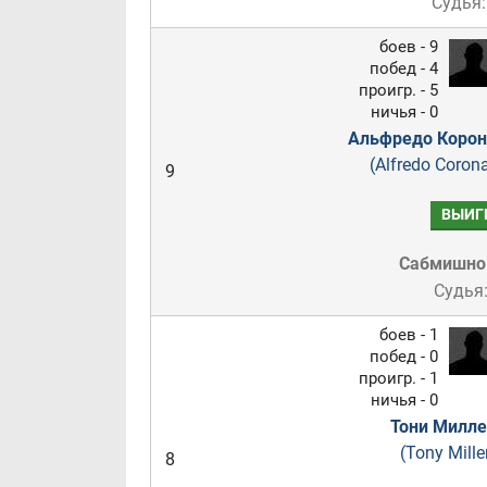
Судья:
боев - 9
побед - 4
проигр. - 5
ничья - 0
Альфредо Корон
(Alfredo Coron
9
ВЫИГ
Сабмишн
Судья
боев - 1
побед - 0
проигр. - 1
ничья - 0
Тони Милле
(Tony Mille
8