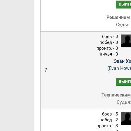
ВЫИГ
Решением
Судья:
боев - 0
побед - 0
проигр. - 0
ничья - 0
Эван Хо
(Evan How
7
ВЫИГ
Техническим
Судья
боев - 5
побед - 2
проигр. - 3