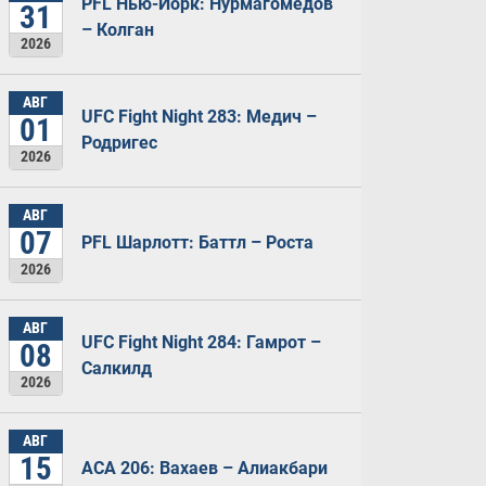
PFL Нью-Йорк: Нурмагомедов
31
– Колган
2026
АВГ
UFC Fight Night 283: Медич –
01
Родригес
2026
АВГ
07
PFL Шарлотт: Баттл – Роста
2026
АВГ
UFC Fight Night 284: Гамрот –
08
Салкилд
2026
АВГ
15
ACA 206: Вахаев – Алиакбари