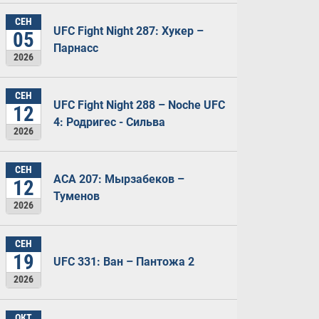
СЕН
UFC Fight Night 287: Хукер –
05
Парнасс
2026
СЕН
UFC Fight Night 288 – Noche UFC
12
4: Родригес - Сильва
2026
СЕН
ACA 207: Мырзабеков –
12
Туменов
2026
СЕН
19
UFC 331: Ван – Пантожа 2
2026
ОКТ