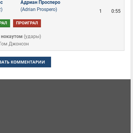
с
Адриан Просперо
z)
(Adrian Prospero)
1
0:55
РАЛ
ПРОИГРАЛ
 нокаутом
(
удары
)
 Том Джонсон
ЗАТЬ КОММЕНТАРИИ