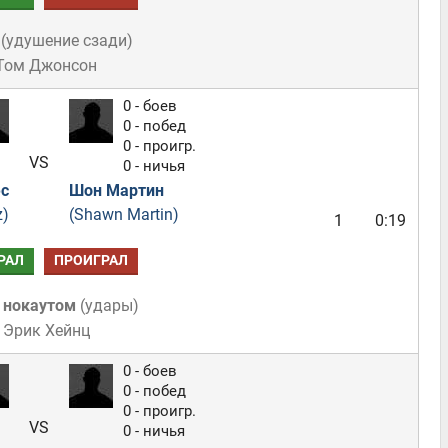
(
удушение сзади
)
 Том Джонсон
0 - боев
0 - побед
0 - проигр.
VS
0 - ничья
с
Шон Мартин
z)
(Shawn Martin)
1
0:19
РАЛ
ПРОИГРАЛ
 нокаутом
(
удары
)
 Эрик Хейнц
0 - боев
0 - побед
0 - проигр.
VS
0 - ничья