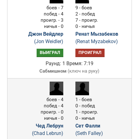
боев - 7
9 - боев
побед - 4
2 - побед
проигр. - 3
7 - проигр.
ничья - 0
0 - ничья
Джон Вейдлер
Ренат Мызабеков
(Jon Weidler)
(Renat Myzabekov)
ВЫИГРАЛ
ПРОИГРАЛ
Раунд: 1
Время: 7:19
Сабмишном
(
ключ на руку
)
боев - 4
1 - боев
побед - 4
0 - побед
проигр. - 0
1 - проигр.
ничья - 0
0 - ничья
Чед Лебрун
Сет Фалли
(Chad Lebrun)
(Seth Falley)