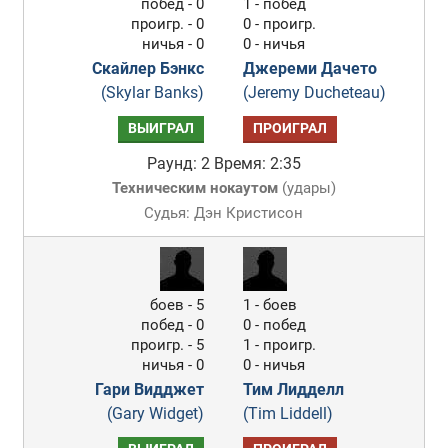
побед - 0
1 - побед
проигр. - 0
0 - проигр.
ничья - 0
0 - ничья
Скайлер Бэнкс
Джереми Дачето
(Skylar Banks)
(Jeremy Ducheteau)
ВЫИГРАЛ
ПРОИГРАЛ
Раунд: 2
Время: 2:35
Техническим нокаутом
(
удары
)
Судья: Дэн Кристисон
боев - 5
1 - боев
побед - 0
0 - побед
проигр. - 5
1 - проигр.
ничья - 0
0 - ничья
Гари Видджет
Тим Лидделл
(Gary Widget)
(Tim Liddell)