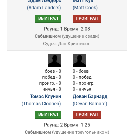
Адам Лэндерс
Мэтт Кук
(Adam Landers)
(Matt Cook)
ВЫИГРАЛ
ПРОИГРАЛ
Раунд: 1
Время: 2:08
Сабмишном
(
удушение сзади
)
Судья: Дэн Кристисон
боев - 0
0 - боев
побед - 0
0 - побед
проигр. - 0
0 - проигр.
ничья - 0
0 - ничья
Томас Клунен
Девэн Барнард
(Thomas Cloonen)
(Devan Barnard)
ВЫИГРАЛ
ПРОИГРАЛ
Раунд: 2
Время: 1:25
Сабмишном
(
удушение треугольником
)