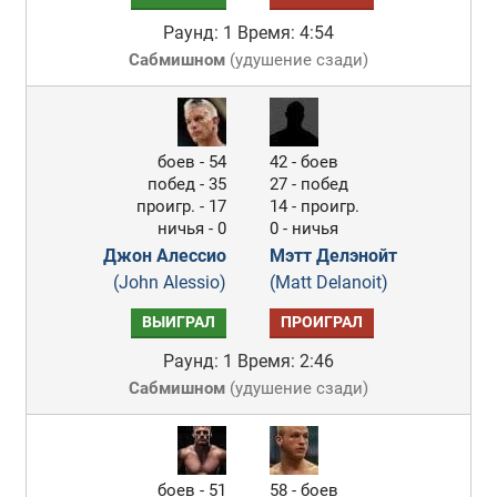
Раунд: 1
Время: 4:54
Сабмишном
(
удушение сзади
)
боев - 54
42 - боев
побед - 35
27 - побед
проигр. - 17
14 - проигр.
ничья - 0
0 - ничья
Джон Алессио
Мэтт Делэнойт
(John Alessio)
(Matt Delanoit)
ВЫИГРАЛ
ПРОИГРАЛ
Раунд: 1
Время: 2:46
Сабмишном
(
удушение сзади
)
боев - 51
58 - боев