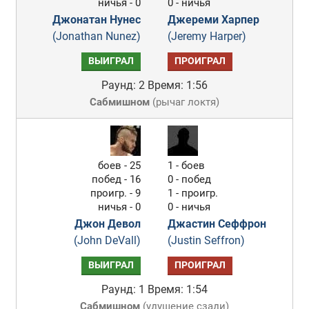
ничья - 0
0 - ничья
Джонатан Нунес
Джереми Харпер
(Jonathan Nunez)
(Jeremy Harper)
ВЫИГРАЛ
ПРОИГРАЛ
Раунд: 2
Время: 1:56
Сабмишном
(
рычаг локтя
)
боев - 25
1 - боев
побед - 16
0 - побед
проигр. - 9
1 - проигр.
ничья - 0
0 - ничья
Джон Девол
Джастин Сеффрон
(John DeVall)
(Justin Seffron)
ВЫИГРАЛ
ПРОИГРАЛ
Раунд: 1
Время: 1:54
Сабмишном
(
удушение сзади
)