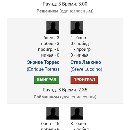
Раунд: 3
Время: 3:00
Решением
(
единогласным
)
боев - 3
1 - боев
побед - 3
0 - побед
проигр. - 0
1 - проигр.
ничья - 0
0 - ничья
Энрике Торрес
Стив Лаккино
(Enrique Torres)
(Steve Luccino)
ВЫИГРАЛ
ПРОИГРАЛ
Раунд: 3
Время: 2:35
Сабмишном
(
удушение сзади
)
боев - 15
3 - боев
побед - 8
1 - побед