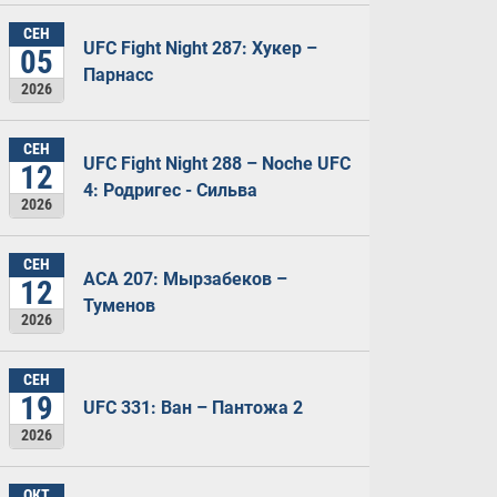
СЕН
UFC Fight Night 287: Хукер –
05
Парнасс
2026
СЕН
UFC Fight Night 288 – Noche UFC
12
4: Родригес - Сильва
2026
СЕН
ACA 207: Мырзабеков –
12
Туменов
2026
СЕН
19
UFC 331: Ван – Пантожа 2
2026
ОКТ