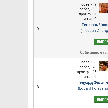
боев - 19
побед - 15
проигр. - 4
ничья - 0
Тецюань Чжа
9
(Tiequan Zhang
ВЫИГ
Сабмишном
(
у
боев - 38
побед - 23
проигр. - 15
ничья - 0
Эдуард Фолаян
8
(Eduard Folayang
ВЫИГ