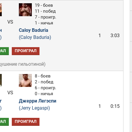
19 - боев
11 - побед
7 - проигр.
VS
1 - ничья
н
Caloy Baduria
1
3:03
)
(Caloy Baduria)
РАЛ
ПРОИГРАЛ
душение гильотиной
)
8 - боев
2 - побед
6 - проигр.
VS
0 - ничья
г
Джерри Легэспи
1
0:15
)
(Jerry Legaspi)
РАЛ
ПРОИГРАЛ