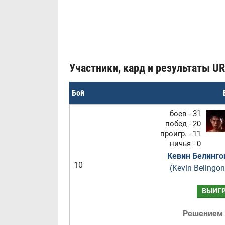
Участники, кард и результаты URC
Бой
боев - 31
побед - 20
проигр. - 11
ничья - 0
Кевин Белинго
10
(Kevin Belingon
ВЫИГ
Решением