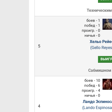
Техническим
боев - 1
побед - 1
проигр. - 0
ничья - 0
Хельо Рейе
5
(Gello Reyes
ВЫИГ
Сабмишном
боев - 10
побед - 6
проигр. - 4
ничья - 0
Ландо Эспинос
4
(Lando Espinosa