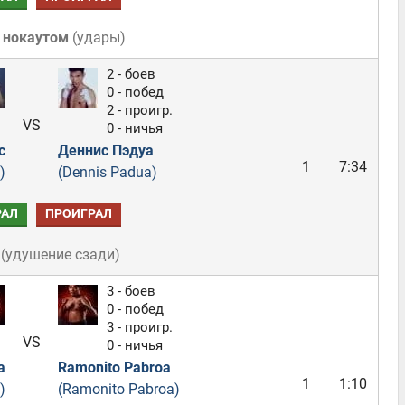
 нокаутом
(
удары
)
2 - боев
0 - побед
2 - проигр.
VS
0 - ничья
с
Деннис Пэдуа
1
7:34
)
(Dennis Padua)
РАЛ
ПРОИГРАЛ
(
удушение сзади
)
3 - боев
0 - побед
3 - проигр.
VS
0 - ничья
а
Ramonito Pabroa
1
1:10
)
(Ramonito Pabroa)