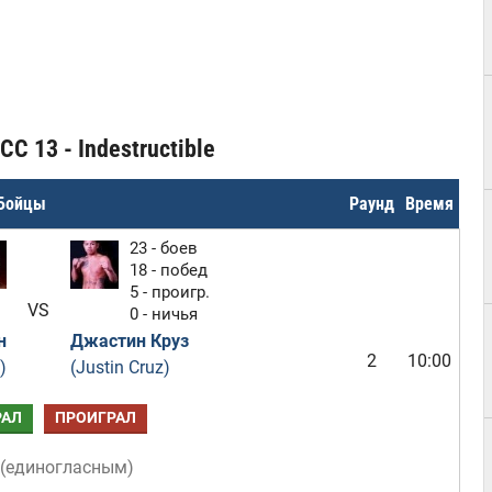
C 13 - Indestructible
Бойцы
Раунд
Время
23 - боев
18 - побед
5 - проигр.
VS
0 - ничья
н
Джастин Круз
2
10:00
)
(Justin Cruz)
РАЛ
ПРОИГРАЛ
(
единогласным
)