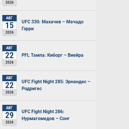
2026
АВГ
UFC 330: Махачев – Мачадо
15
Гэрри
2026
АВГ
22
PFL Тампа: Киборг – Виейра
2026
АВГ
UFC Fight Night 285: Эрнандес –
22
Родригес
2026
АВГ
UFC Fight Night 286:
29
Нурмагомедов – Сонг
2026