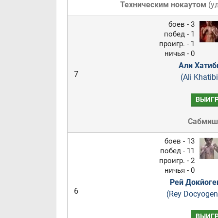
Техническим нокаутом
(
у
боев - 3
побед - 1
проигр. - 1
ничья - 0
Али Хатиб
7
(Ali Khatibi
ВЫИГ
Сабмиш
боев - 13
побед - 11
проигр. - 2
ничья - 0
Рей Докйоге
6
(Rey Docyogen
ВЫИГ