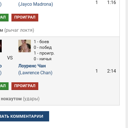
1
1:16
)
(Jayco Madrona)
РАЛ
ПРОИГРАЛ
ом
(
рычаг локтя
)
1 - боев
0 - побед
1 - проигр.
VS
0 - ничья
о
Лоуренс Чан
1
2:14
)
(Lawrence Chan)
РАЛ
ПРОИГРАЛ
 нокаутом
(
удары
)
ЗАТЬ КОММЕНТАРИИ