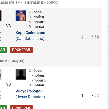
дары руками и ногами в корпус
)
7 - боев
3 - побед
4 - проигр.
VS
0 - ничья
и
Карл Сэбениано
2
5:59
)
(Carl Sabeniano)
РАЛ
ПРОИГРАЛ
ном
(
кимура
)
2 - боев
1 - побед
1 - проигр.
VS
0 - ничья
н
Иисус Рэбэдон
1
7:52
)
(Jesus Rabadon)
РАЛ
ПРОИГРАЛ