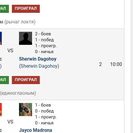
РАЛ
ПРОИГРАЛ
ом
(
рычаг локтя
)
2 - боев
1 - побед
1 - проигр.
VS
0 - ничья
c
Sherwin Dagohoy
2
10:00
)
(Sherwin Dagohoy)
РАЛ
ПРОИГРАЛ
(
единогласным
)
1 - боев
0 - побед
1 - проигр.
VS
0 - ничья
с
Jayco Madrona