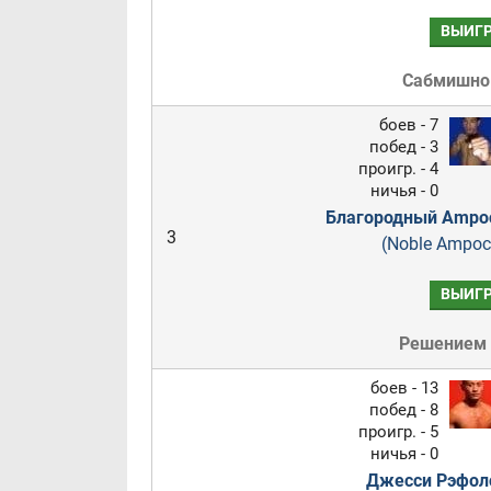
ВЫИГ
Сабмишн
боев - 7
побед - 3
проигр. - 4
ничья - 0
Благородный Ampo
3
(Noble Ampoc
ВЫИГ
Решением
боев - 13
побед - 8
проигр. - 5
ничья - 0
Джесси Рэфол