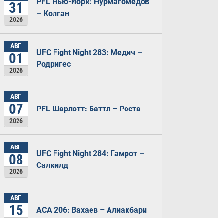
PFL Нью-Йорк: Нурмагомедов
31
– Колган
2026
АВГ
UFC Fight Night 283: Медич –
01
Родригес
2026
АВГ
07
PFL Шарлотт: Баттл – Роста
2026
АВГ
UFC Fight Night 284: Гамрот –
08
Салкилд
2026
АВГ
15
ACA 206: Вахаев – Алиакбари