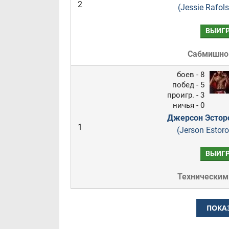
2
(Jessie Rafols
ВЫИГ
Сабмишн
боев - 8
побед - 5
проигр. - 3
ничья - 0
Джерсон Эстор
1
(Jerson Estoro
ВЫИГ
Техническим
ПОКА