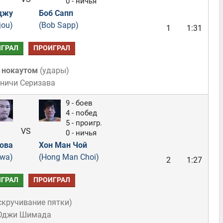
0 - ничья
джу
Боб Сапп
jou)
(Bob Sapp)
1
1:31
ГРАЛ
ПРОИГРАЛ
 нокаутом
(
удары
)
еничи Серизава
9 - боев
4 - побед
5 - проигр.
VS
0 - ничья
ова
Хон Ман Чой
owa)
(Hong Man Choi)
2
1:27
ГРАЛ
ПРОИГРАЛ
скручивание пятки
)
 Юджи Шимада