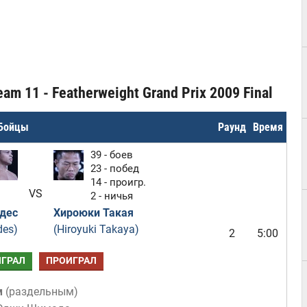
am 11 - Featherweight Grand Prix 2009 Final
Бойцы
Раунд
Время
39 - боев
23 - побед
14 - проигр.
VS
2 - ничья
дес
Хироюки Такая
des)
(Hiroyuki Takaya)
2
5:00
ГРАЛ
ПРОИГРАЛ
м
(
раздельным
)