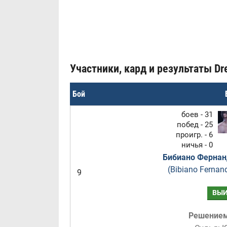
Участники, кард и результаты Dre
Бой
боев - 31
побед - 25
проигр. - 6
ничья - 0
Бибиано Фернан
(Bibiano Fernan
9
ВЫИ
Решение