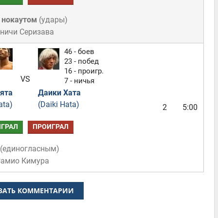
 нокаутом
(
удары
)
еничи Серизава
46 - боев
23 - побед
16 - проигр.
VS
7 - ничья
ята
Даики Хата
ata)
(Daiki Hata)
2
5:00
ГРАЛ
ПРОИГРАЛ
(
единогласным
)
Самио Кимура
ЗАТЬ КОММЕНТАРИИ