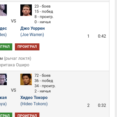
23 - боев
15 - побед
8 - проигр.
VS
0 - ничья
дес
Джо Уоррен
des)
(Joe Warren)
1
0:42
ГРАЛ
ПРОИГРАЛ
ом
(
рычаг локтя
)
оритака Оширо
72 - боев
36 - побед
34 - проигр.
VS
2 - ничья
кая
Хидео Токоро
aya)
(Hideo Tokoro)
2
0:32
ГРАЛ
ПРОИГРАЛ