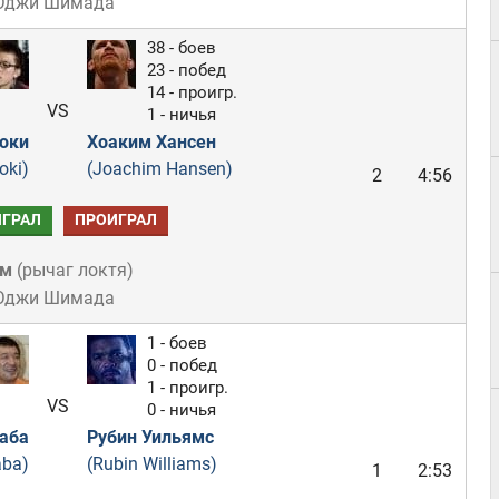
 Юджи Шимада
38 - боев
23 - побед
14 - проигр.
VS
1 - ничья
оки
Хоаким Хансен
oki)
(Joachim Hansen)
2
4:56
ГРАЛ
ПРОИГРАЛ
ом
(
рычаг локтя
)
 Юджи Шимада
1 - боев
0 - побед
1 - проигр.
VS
0 - ничья
аба
Рубин Уильямс
aba)
(Rubin Williams)
1
2:53