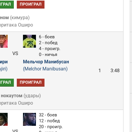
ГРАЛ
ПРОИГРАЛ
ном
(
кимура
)
оритака Оширо
6 - боев
2 - побед
4 - проигр.
VS
0 - ничья
ири
Мельчор Манибусан
iri)
(Melchor Manibusan)
1
3:48
ГРАЛ
ПРОИГРАЛ
 нокаутом
(
удары
)
оритака Оширо
32 - боев
12 - побед
20 - проигр.
VS