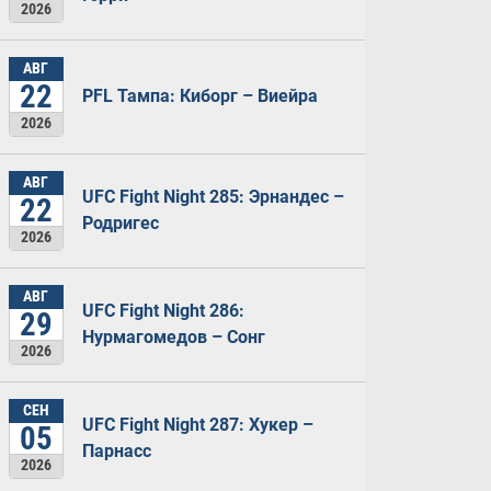
2026
АВГ
22
PFL Тампа: Киборг – Виейра
2026
АВГ
UFC Fight Night 285: Эрнандес –
22
Родригес
2026
АВГ
UFC Fight Night 286:
29
Нурмагомедов – Сонг
2026
СЕН
UFC Fight Night 287: Хукер –
05
Парнасс
2026