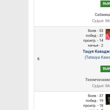
ВЫИ
Сабмиш
Судья: М
боев - 53
побед - 37
проигр. - 14
ничья - 2
Тацуя Кавадж
(Tatsuya Kawaj
6
ВЫИ
Техническим
Судья: М
боев - 37
побед - 19
проигр. - 18