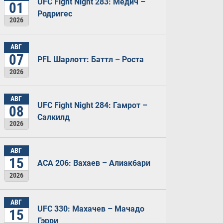
UFC Fight Night 283: Медич –
01
Родригес
2026
АВГ
07
PFL Шарлотт: Баттл – Роста
2026
АВГ
UFC Fight Night 284: Гамрот –
08
Салкилд
2026
АВГ
15
ACA 206: Вахаев – Алиакбари
2026
АВГ
UFC 330: Махачев – Мачадо
15
Гэрри