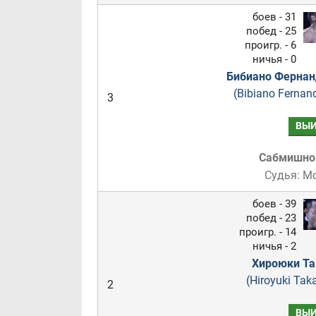
боев - 31
побед - 25
проигр. - 6
ничья - 0
Бибиано Фернан
(Bibiano Fernan
3
ВЫИ
Сабмишн
Судья: М
боев - 39
побед - 23
проигр. - 14
ничья - 2
Хироюки Та
(Hiroyuki Tak
2
ВЫИ