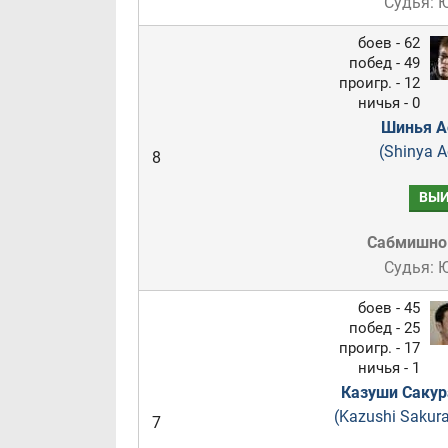
Судья:
боев - 62
побед - 49
проигр. - 12
ничья - 0
Шинья А
(Shinya A
8
ВЫИ
Сабмишн
Судья:
боев - 45
побед - 25
проигр. - 17
ничья - 1
Казуши Сакур
(Kazushi Sakur
7