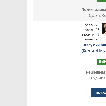
Техническим
Судья: К
боев - 25
побед - 16
проигр. - 9
ничья - 0
Казуюки Ми
(Kazuyuki Miy
1
ВЫИ
Решением
Судья: 
ПОКА