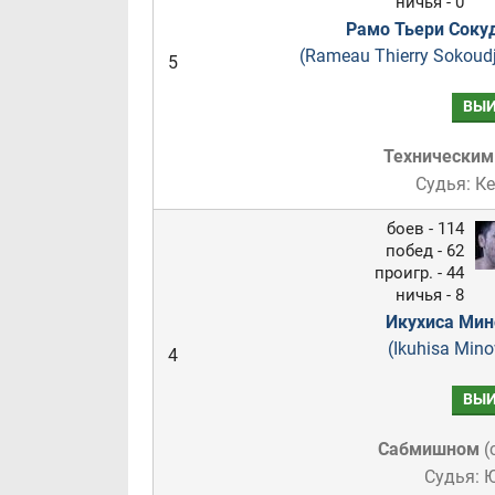
ничья - 0
Рамо Тьери Соку
(Rameau Thierry Sokoud
5
ВЫИ
Техническим
Судья: К
боев - 114
побед - 62
проигр. - 44
ничья - 8
Икухиса Мин
(Ikuhisa Min
4
ВЫИ
Сабмишном
(
Судья: