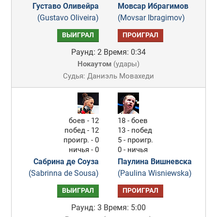
Густаво Оливейра
Мовсар Ибрагимов
(Gustavo Oliveira)
(Movsar Ibragimov)
ВЫИГРАЛ
ПРОИГРАЛ
Раунд: 2
Время: 0:34
Нокаутом
(
удары
)
Судья: Даниэль Мовахеди
боев - 12
18 - боев
побед - 12
13 - побед
проигр. - 0
5 - проигр.
ничья - 0
0 - ничья
Сабрина де Соуза
Паулина Вишневска
(Sabrinna de Sousa)
(Paulina Wisniewska)
ВЫИГРАЛ
ПРОИГРАЛ
Раунд: 3
Время: 5:00