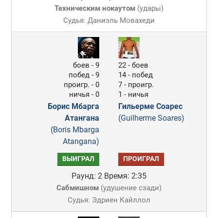
Техническим нокаутом
(
удары
)
Судья: Даниэль Мовахеди
боев - 9
22 - боев
побед - 9
14 - побед
проигр. - 0
7 - проигр.
ничья - 0
1 - ничья
Борис Мбарга
Гильерме Соарес
Атангана
(Guilherme Soares)
(Boris Mbarga
Atangana)
ВЫИГРАЛ
ПРОИГРАЛ
Раунд: 2
Время: 2:35
Сабмишном
(
удушение сзади
)
Судья: Эдриен Кайллол