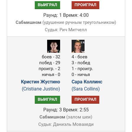
ВЫИГРАЛ
ПРОИГРАЛ
Раунд: 1
Время: 4:00
Сабмишном
(
удушение ручным треугольником
)
Судья: Рич Митчелл
боев - 32
4 - боев
побед - 29
3 - побед
проигр. - 2
1 - проигр.
ничья - 0
0 - ничья
Кристин Жустино
Сара Коллинс
(Cristiane Justino)
(Sara Collins)
ВЫИГРАЛ
ПРОИГРАЛ
Раунд: 3
Время: 2:55
Сабмишном
(
залом шеи
)
Судья: Даниэль Мовахеди