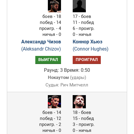
боев - 18
17 - боев
побед - 14
11 - побед
проигр. - 4
6 - проигр.
ничья - 0
0 - ничья
Александр Чизов
Коннор Хьюз
(Aleksandr Chizov)
(Connor Hughes)
ВЫИГРАЛ
ПРОИГРАЛ
Раунд: 3
Время: 0:50
Нокаутом
(
удары
)
Судья: Рич Митчелл
боев - 14
18 - боев
побед - 12
15 - побед
проигр. - 2
3 - проигр.
ничья - 0
0 - ничья