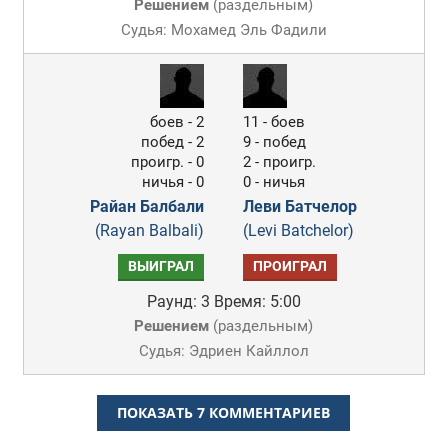
Решением
(
раздельным
)
Судья: Мохамед Эль Фадили
боев - 2
11 - боев
побед - 2
9 - побед
проигр. - 0
2 - проигр.
ничья - 0
0 - ничья
Райан Балбали
Леви Батчелор
(Rayan Balbali)
(Levi Batchelor)
ВЫИГРАЛ
ПРОИГРАЛ
Раунд: 3
Время: 5:00
Решением
(
раздельным
)
Судья: Эдриен Кайллол
ПОКАЗАТЬ 7 КОММЕНТАРИЕВ