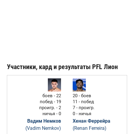
Участники, кард и результаты PFL Лион
боев - 22
20 - боев
побед - 19
11 - побед
проигр. - 2
7 - проигр.
ничья - 0
0 - ничья
Вадим Немков
Хенан Феррейра
(Vadim Nemkov)
(Renan Ferreira)