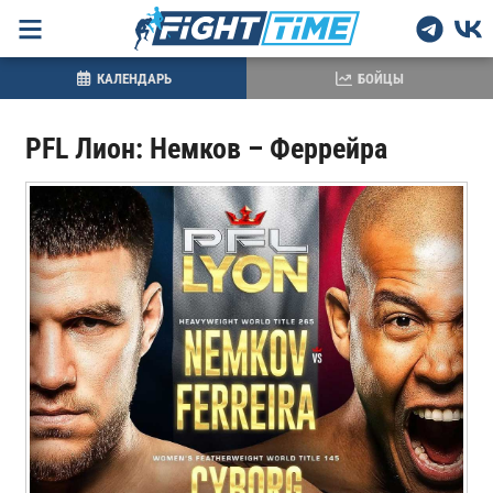
КАЛЕНДАРЬ
БОЙЦЫ
PFL Лион: Немков – Феррейра