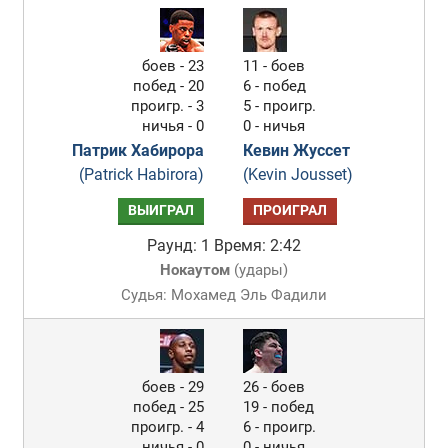
боев - 23
11 - боев
побед - 20
6 - побед
проигр. - 3
5 - проигр.
ничья - 0
0 - ничья
Патрик Хабирора
Кевин Жуссет
(Patrick Habirora)
(Kevin Jousset)
ВЫИГРАЛ
ПРОИГРАЛ
Раунд: 1
Время: 2:42
Нокаутом
(
удары
)
Судья: Мохамед Эль Фадили
боев - 29
26 - боев
побед - 25
19 - побед
проигр. - 4
6 - проигр.
ничья - 0
0 - ничья